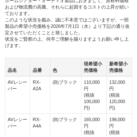
ホームシアター・オーディオ製品におきまして、原材料価格
改
および物流費の高騰、それらに起因するコストの上昇が続い
定
ております。
の
このような状況を鑑み、誠に不本意ではございますが、一部
ご
製品の希望小売価格を2026年7月1日（水）より下記の通り改
案
定させていただくことと致しました。
内
状況をご賢察の上、何卒ご理解を賜りますようお願い申し上
げます。
現希望小
新希望小
品名
品番
色
売価格
売価格
AVレシー
RX-
(B)ブラック
110,000
132,000
バー
A2A
円
円
(税抜
(税抜
100,000
120,000
円)
円)
AVレシー
RX-
(B)ブラック
165,000
198,000
バー
A4A
円
円
(税抜
(税抜