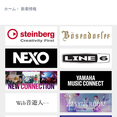
ホ
ホーム
新着情報
ー
ム
シ
ア
タ
ー・
オ
ー
デ
ィ
オ
一
部
製
品
価
格
改
定