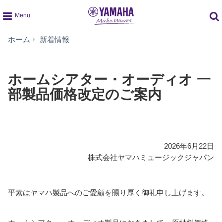
global
ホ
ホーム
新着情報
navigation
ー
ム
シ
ホームシアター・オーディオ 一
ア
部製品価格改定のご案内
タ
ー・
オ
ー
デ
ィ
2026年6月22日
オ
株式会社ヤマハミュージックジャパン
一
部
製
平素はヤマハ製品へのご愛顧を賜り厚く御礼申し上げます。
品
価
格