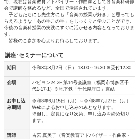
で、現在は音楽教育アドバイザー・作曲家として各音楽科研修
科
会で講師を務めるなど、全国で活躍されています。
特
子どもたちにも先生方にも「音楽の授業が好き」と思っても
別
らえるような「あの手この手」をじっくりと学ぶことができ、
講
今後の音楽科授業の実践にすぐに活かせる内容となっておりま
座」
す。
福
皆様のご参加を心よりお待ちしております。
岡
会
講座･セミナーについて
場
の
期日
令和8年8月2日（日） 13:00～16:30 ※受付12:30
ご
案
内
会場
パピヨン24 2F 第14号会議室（福岡市博多区千
代1-17-1）※地下鉄「千代県庁口」直結
お申し込
令和8年6月15日（月）～令和8年7月27日（月）
み期間
Webによるお申し込みのみとなります。
※但し、定員になり次第、申し込みを締め切り
ます。
講師
古宮 真美子（音楽教育アドバイザー・作曲家・