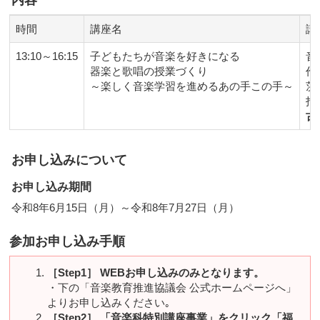
内容
時間
講座名
講
13:10～16:15
子どもたちが音楽を好きになる
音
器楽と歌唱の授業づくり
作
～楽しく音楽学習を進めるあの手この手～
茨
指
古
お申し込みについて
お申し込み期間
令和8年6月15日（月）～令和8年7月27日（月）
参加お申し込み手順
［Step1］ WEBお申し込みのみとなります。
・下の「音楽教育推進協議会 公式ホームページへ」
よりお申し込みください｡
［Step2］ 「音楽科特別講座事業」をクリック「福