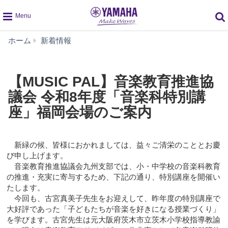
global
【MUSIC
ホーム
新着情報
navigation
PAL】
音
楽
【MUSIC PAL】音楽教育推進協
教
議会 令和8年度「音楽科特別講
育
推
座」福岡会場のご案内
進
協
議
新緑の候、皆様におかれましては、益々ご清栄のこととお慶
会
び申し上げます。
令
音楽教育推進協議会九州支部では、小・中学校の音楽科教育
和
の推進・充実に寄与するため、下記の通り、特別講座を開催い
8
たします。
年
今回も、古宮真美子先生をお迎えして、昨年度の特別講座で
度
大好評であった「子どもたちが音楽を好きになる授業づくり」
「音
を学びます。古宮先生は元大阪府茨木市立茨木小学校指導教諭
楽