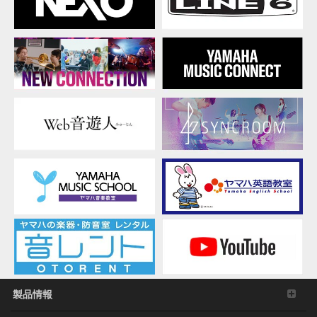
議
会
令
和
8
年
度
「音
楽
科
特
別
講
座」
福
岡
会
場
の
ご
製品情報
案
内