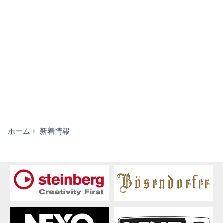
【MUSIC
ホーム
新着情報
PAL】
音
楽
教
育
推
進
協