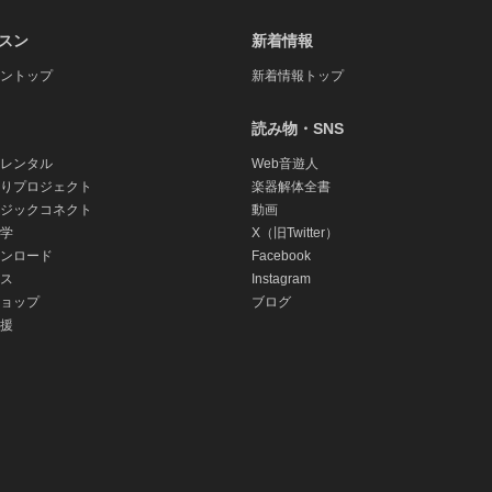
スン
新着情報
ントップ
新着情報トップ
読み物・SNS
レンタル
Web音遊人
りプロジェクト
楽器解体全書
ジックコネクト
動画
学
X（旧Twitter）
ンロード
Facebook
ス
Instagram
ョップ
ブログ
援