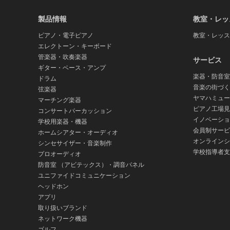
製品情報
教室・レッ
ピアノ・電子ピアノ
教室・レッス
エレクトーン・キーボード
管楽器・吹奏楽器
サービス
ギター・ベース・アンプ
楽器・防音室
ドラム
音楽の街づく
弦楽器
ヤマハミュー
マーチング楽器
ピアノ工場見
コンサートパーカッション
イノベーショ
学校用楽器・機器
会員制サービ
ホームシアター・オーディオ
オンラインシ
シンセサイザー・音楽制作
学校指導者支
プロオーディオ
防音室 （アビテックス）・調音パネル
ユニファイドコミュニケーション
ヘッドホン
アプリ
取り扱いブランド
ネットワーク機器
ゴルフ