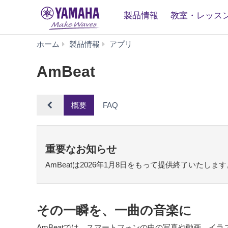
製品情報
教室・レッス
AmBeat
ホーム
製品情報
アプリ
AmBeat
概要
FAQ
重要なお知らせ
AmBeatは2026年1月8日をもって提供終了いたし
その一瞬を、一曲の音楽に
AmBeatでは、スマートフォンの中の写真や動画、イ