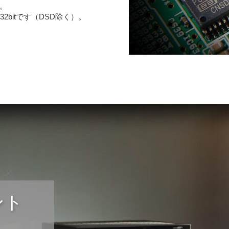
。
2bitです（DSD除く）。
ント