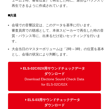
ューム２時、奏者位置）で再生した時に、適切なバランスで
再生できるように作成されています。
◼️共通
会場での音響設定は、このデータを基準に行います。
審査員席での聴感として、本体スピーカーで再生した時の音
質・バランス等に、出来るだけ近いセッティングを行いま
す。
大会当日のマスターボリュームは「2時～3時」の位置を基本
とし、会場の状況により判断します。
ELS-02C/02X用サウンドチェックデータ
ダウンロード
Download Electone Sound Check Data
for ELS-02C/02X
ELS-03用サウンドチェックデータ
ダウンロード