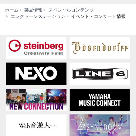
ホーム
製品情報
スペシャルコンテンツ
ヤ
エレクトーンステーション
イベント・コンサート情報
マ
ハ
エ
レ
ク
ト
ー
ン
フ
ェ
ス
テ
ィ
バ
ル