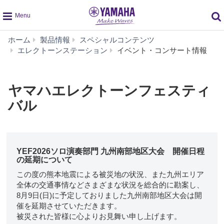
global
ホーム
製品情報
スペシャルコンテンツ
navigation
ヤ
エレクトーンステーション
イベント・コンサート情報
マ
ハ
エ
ヤマハエレクトーンフェスティ
レ
バル
ク
ト
ー
ン
フ
YEF2026ソロ演奏部門 九州南部地区大会 開催日程
ェ
の延期について
ス
この度の熊本地震による被災地の状況、また九州エリア
テ
全体の交通事情などさまざまな状況を総合的に勘案し、
ィ
8月9日(日)に予定しておりました九州南部地区大会は開
バ
催を延期させていただきます。
ル
被災された皆様に心よりお見舞い申し上げます。