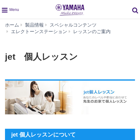
global
ホーム
製品情報
スペシャルコンテンツ
navigation
jet
エレクトーンステーション
レッスンのご案内
個
人
レ
jet 個人レッスン
ッ
ス
ン
jet 個人レッスンについて