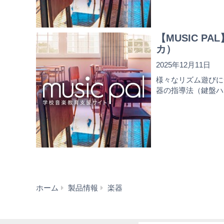
【MUSIC 
カ）
2025年12月11日
様々なリズム遊びに
器の指導法（鍵盤ハ
学
ホーム
製品情報
楽器
校
用
楽