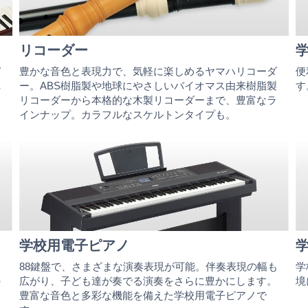
リコーダー
ピ
豊かな音色と表現力で、気軽に楽しめるヤマハリコーダ
便
れ
ー。ABS樹脂製や地球にやさしいバイオマス由来樹脂製
す
。
リコーダーから本格的な木製リコーダーまで、豊富なラ
インナップ。カラフルなスケルトンタイプも。
学校用電子ピアノ
よ
88鍵盤で、さまざまな演奏表現が可能。伴奏表現の幅も
学
の
広がり、子ども達が奏でる演奏をさらに豊かにします。
境
ー
豊富な音色と多彩な機能を備えた学校用電子ピアノで