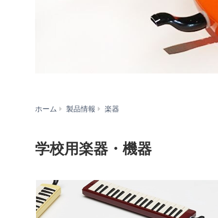
学
ホーム
製品情報
楽器
校
用
楽
学校用楽器・機器
器・
機
器