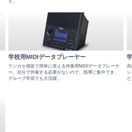
す。
学校用MIDIデータプレーヤー
導
ラジカセ感覚で簡単に使える伴奏用MIDIデータプレーヤ
高
応
ー。自分で伴奏する必要がないので、指導に集中でき、
ン
ー
グループ学習でも大活躍。
ど