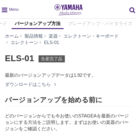
global
ード
バージョンアップ方法
グレードアップ・バイタライズ
navigation
ホーム
製品情報
楽器
エレクトーン・キーボード
バ
エレクトーン
ELS-01
ー
ジ
ELS-01
生産完了品
ョ
ン
ア
最新のバージョンアップデータは1.92です。
ッ
ダウンロードはこちら
プ
方
バージョンアップを始める前に
法
どのバージョンからでも今お使いのSTAGEAを最新のバージ
ョンにする方法をご説明します。まずはお使いの楽器のバー
ジョンをご確認ください。