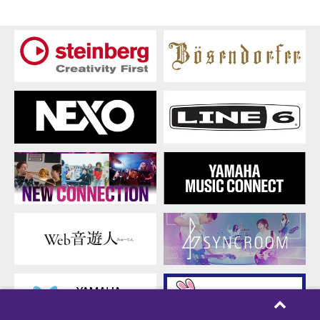
ジ
ョ
ン
ア
ッ
プ
方
法