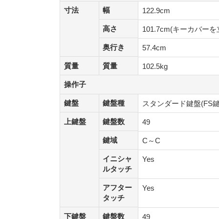
寸法
幅
寸法
幅
122.9cm
高さ
高さ
101.7cm(キーカバーを
奥行き
奥行き
57.4cm
質量
質量
質量
質量
102.5kg
操作子
操作子
鍵盤
鍵盤種
鍵盤
鍵盤種
スタンダード鍵盤(FS鍵
上鍵盤
鍵盤数
上鍵盤
鍵盤数
49
鍵域
鍵域
C～C
イニシャ
イニシャ
Yes
ルタッチ
ルタッチ
アフター
アフター
Yes
タッチ
タッチ
下鍵盤
鍵盤数
下鍵盤
鍵盤数
49