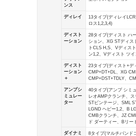
ンス
ンス
ディレイ
ディレイ
13タイプ(ディレイLC
ロス1,2,3,4)
ディスト
ディスト
28タイプ(ディスト ハ
ーション
ーション
ション、XG STディ
トCLS H,S、Vディ
ン1,2、Vディスト ツ
ディスト
ディスト
23タイプ(ディスト+ディ
ーション
ーション
CMP+DT+DL、XG 
＋
＋
CMP+DST+TDLY、CMP+
アンプシ
アンプシ
40タイプ(アンプ シミ
ミュレー
ミュレー
レオAMPクランチ、ステ
ター
ター
STビンテージ、SML 
LGND ヘビー1,2、B
CMBクランチ、JZ CM
ド ダーティー、Bリー
ダイナミ
ダイナミ
8タイプ(マルチバンド