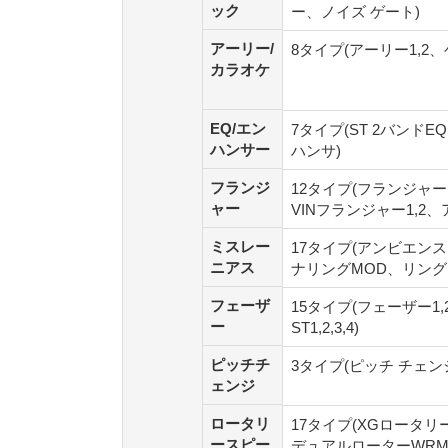
ック
ック
ー、ノイズ ゲート)
アーリー/
アーリ
8タイプ(アーリー1,2、
カラオケ
ー/カラ
オケ
EQ/エン
EQ/エン
7タイプ(ST 2バンド
ハンサー
ハンサー
ハンサ)
フランジ
フランジ
12タイプ(フランジャ
ャー
ャー
VINフランジャー1,2
ミスレー
ミスレー
17タイプ(アンビエン
ニアス
ニアス
ナリングMOD、リングモ
フェーザ
フェーザ
15タイプ(フェーザー1
ー
ー
ST1,2,3,4)
ピッチチ
ピッチチ
3タイプ(ピッチ チェンジ
ェンジ
ェンジ
ロータリ
ロータリ
17タイプ(XGロータリ
ースピー
ースピー
デュアルローターWRM