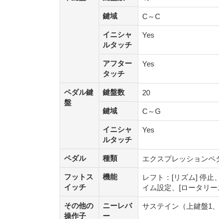
鍵域
鍵域
C～C
イニシャ
イニシャ
Yes
ルタッチ
ルタッチ
アフター
アフター
Yes
タッチ
タッチ
ペダル鍵
鍵盤数
ペダル鍵
鍵盤数
20
盤
盤
鍵域
鍵域
C～G
イニシャ
イニシャ
Yes
ルタッチ
ルタッチ
ペダル
種類
ペダル
種類
エクスプレッションペ
フットス
機能
フットス
機能
レフト：[リズム] 停止、
イッチ
イッチ
イム設定、[ロータリ
その他の
ニーレバ
その他の
ニーレバ
サステイン（上鍵盤1、 
操作子
ー
操作子
ー