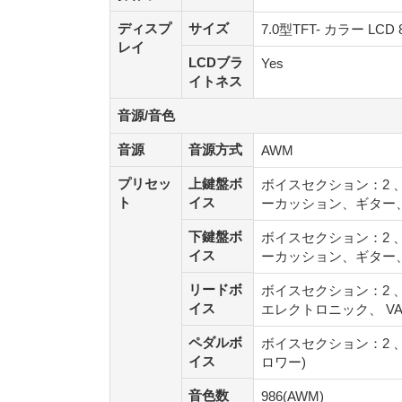
ディスプ
サイズ
ディスプ
サイズ
7.0型TFT- カラー LCD
レイ
レイ
LCDブラ
LCDブラ
Yes
イトネス
イトネス
音源/音色
音源/音色
音源
音源方式
音源
音源方式
AWM
プリセッ
上鍵盤ボ
プリセッ
上鍵盤ボ
ボイスセクション：2
ト
イス
ト
イス
ーカッション、ギター
下鍵盤ボ
下鍵盤ボ
ボイスセクション：2
イス
イス
ーカッション、ギター
リードボ
リードボ
ボイスセクション：2 
イス
イス
エレクトロニック、 VA
ペダルボ
ペダルボ
ボイスセクション：2
イス
イス
ロワー)
音色数
音色数
986(AWM)