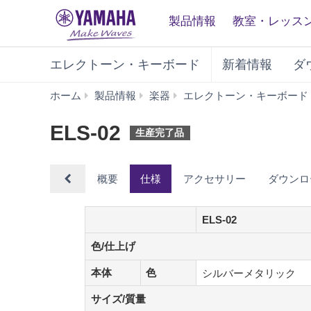
製品情報
教室・レッス
エレクトーン・キーボード
新着情報
ダ
ホーム
製品情報
楽器
エレクトーン・キーボード
ELS-02
生産完了品
概要
仕様
アクセサリー
ダウンロ
ELS-02
色/仕上げ
色/仕上げ
本体
色
本体
色
シルバーメタリック
サイズ/質量
サイズ/質量