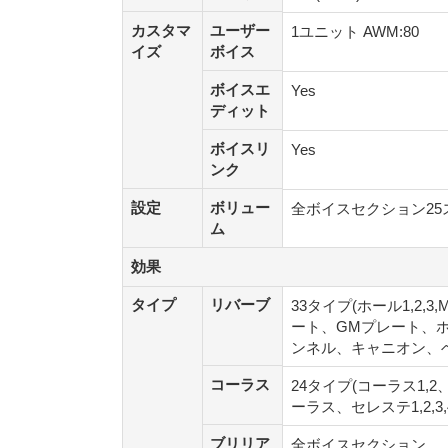
カスタマ
ユーザー
カスタマ
ユーザー
1ユニット AWM:80
イズ
ボイス
イズ
ボイス
ボイスエ
ボイスエ
Yes
ディット
ディット
ボイスリ
ボイスリ
Yes
ンク
ンク
設定
ボリュー
設定
ボリュー
全ボイスセクション25ス
ム
ム
効果
効果
タイプ
リバーブ
タイプ
リバーブ
33タイプ(ホール1,2,3
ート、GMプレート、ホ
ンネル、キャニオン、
コーラス
コーラス
24タイプ(コーラス1,2
ーラス、セレステ1,2,
ブリリア
ブリリア
全ボイスセクション