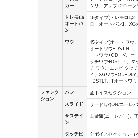
カー
カー
タリ、アンプ+2ロータ
トレモロ/
トレモ
15タイプ(トレモロ1
オートパ
ロ/オー
ロ、オートパン1、XGオ
ン
トパン
ワウ
ワウ
45タイプ(オート ワウ
オートワウ+DST HD
ートワウ+OD HV、オ
ッチワウ+DST LT、
チ ワウ、エレピ タッチ
イ、XGワウ+OD+DL
+DSTLT、Tオートワウ
ファンク
パン
ファンク
パン
全ボイスセクション
ション
ション
スライド
スライド
リード1,2(ON/ニーレ
サステイ
サステイ
上鍵盤(ニーレバー)、
ン
ン
タッチビ
タッチビ
全ボイスセクション（