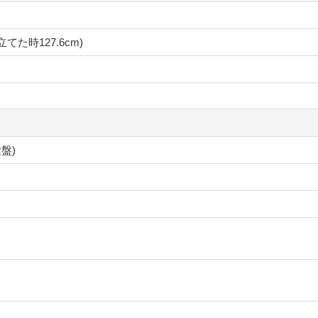
立てた時127.6cm)
盤)