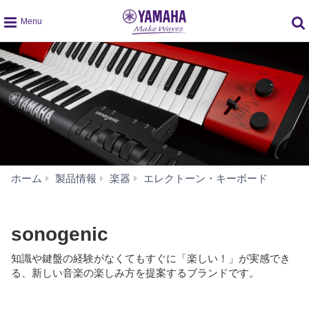
global
navigation
sonog
ホーム
製品情報
楽器
エレクトーン・キーボード
sonogenic
知識や鍵盤の経験がなくてもすぐに「楽しい！」が実感でき
る、新しい音楽の楽しみ方を提案するブランドです。