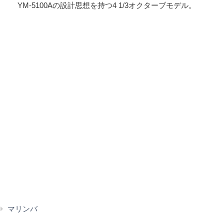
YM-5100Aの設計思想を持つ4 1/3オクターブモデル。
YM-
マリンバ
4600A