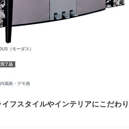
F11
DUS（モーダス）
グ
ラ
産完了品
フ
ィ
ッ
内蔵曲・デモ曲
ク
モ
デ
ライフスタイルやインテリアにこだわ
ル