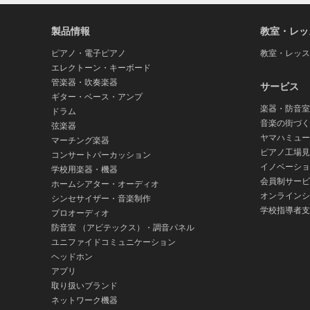
製品情報
教室・レッ
ピアノ・電子ピアノ
教室・レッス
エレクトーン・キーボード
管楽器・吹奏楽器
サービス
ギター・ベース・アンプ
楽器・防音室
ドラム
音楽の街づく
弦楽器
ヤマハミュー
マーチング楽器
ピアノ工場見
コンサートパーカッション
イノベーショ
学校用楽器・機器
会員制サービ
ホームシアター・オーディオ
オンラインシ
シンセサイザー・音楽制作
学校指導者支
プロオーディオ
防音室 （アビテックス）・調音パネル
ユニファイドコミュニケーション
ヘッドホン
アプリ
取り扱いブランド
ネットワーク機器