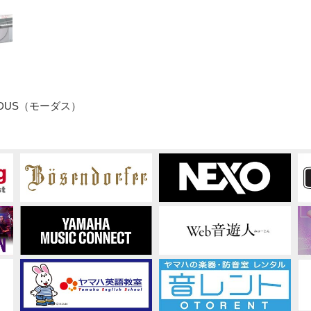
F11
DUS（モーダス）
グ
ラ
フ
ィ
ッ
ク
モ
デ
ル