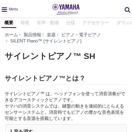
global
概要
特長
音声・動画
仕様
アクセサリー
ダウン
navigation
ホーム
製品情報
楽器
ピアノ・電子ピアノ
サ
SILENT Piano™ (サイレントピアノ)
イ
レ
サイレントピアノ™ SH
ン
ト
ピ
サイレントピアノ™とは？
ア
ノ
™
サイレントピアノ™ は、ヘッドフォンを使って消音演奏がで
SH
きるアコースティックピアノです。
ヤマハの消音システムでは、鍵盤の動きを連続的にとらえる
センサーシステムと、消音時でもピアノの豊かな音色表現を
可能とする音源を搭載しています。
1 音を消す