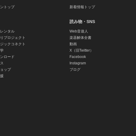
ントップ
新着情報トップ
読み物・SNS
レンタル
Web音遊人
りプロジェクト
楽器解体全書
ジックコネクト
動画
学
X（旧Twitter）
ンロード
Facebook
ス
Instagram
ョップ
ブログ
援