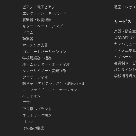
ピアノ・電子ピアノ
教室・レッス
エレクトーン・キーボード
管楽器・吹奏楽器
サービス
ギター・ベース・アンプ
楽器・防音室
ドラム
音楽の街づく
弦楽器
ヤマハミュー
マーチング楽器
ピアノ工場見
コンサートパーカッション
イノベーショ
学校用楽器・機器
会員制サービ
ホームシアター・オーディオ
オンラインシ
シンセサイザー・音楽制作
学校指導者支
プロオーディオ
防音室 （アビテックス）・調音パネル
ユニファイドコミュニケーション
ヘッドホン
アプリ
取り扱いブランド
ネットワーク機器
ゴルフ
その他の製品