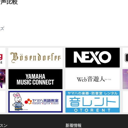
音声比較
YSV104
ズ
スン
新着情報