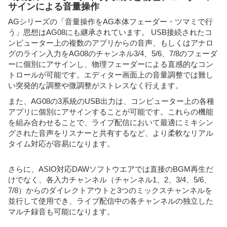
サインによる音量操作
AGシリーズの「音量操作をAG本体フェーダー・ツマミで行
う」思想はAG08にも継承されています。 USB接続されたコ
ンピューター上の複数のアプリからの音声、もしくはアナロ
グのライン入力をAG08のチャンネル3/4、5/6、7/8のフェーダ
ーに個別にアサインし、物理フェーダーによる直感的なコン
トロールが可能です。エディター画面上の音量調整では難し
い突発的な調整や微調整がストレスなく行えます。
また、AG08の3系統のUSB出力は、コンピューター上の各種
アプリに個別にアサインすることが可能です。これらの機能
を組み合わせることで、ライブ配信において最適にミキシン
グされた音声をリスナーと共有するなど、より柔軟なリアル
タイム対応が容易になります。
さらに、ASIO対応DAWソフトウエアでは直接のBGM再生だ
けでなく、各入力チャンネル（チャンネル1、2、3/4、5/6、
7/8）からのダイレクトアウトと3つのミックスチャンネルを
並行して使用でき、ライブ配信中の各チャンネルの独立した
マルチ録音も可能になります。