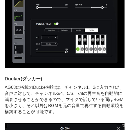
Ducker(ダッカー)
AG08に搭載のDucker機能は、チャンネル1、2に入力された
音声に対して、チャンネル3/4、5/6、7/8の再生音を自動的に
減衰させることができるので、マイクで話している間はBGM
を小さく、それ以外はBGMを元の音量で再生する自動環境を
構築することが可能です。