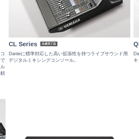
CL Series
Q
生産完了品
たコ
Danteに標準対応した高い拡張性を持つライブサウンド用
D
的で
デジタルミキシングコンソール。
キ
ナル
信頼