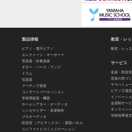
製品情報
教室・レッ
ピアノ・電子ピアノ
教室・レッス
エレクトーン・キーボード
管楽器・吹奏楽器
サービス
ギター・ベース・アンプ
楽器・防音室
ドラム
音楽の街づく
弦楽器
ヤマハミュー
マーチング楽器
ピアノ工場見
コンサートパーカッション
イノベーショ
学校用楽器・機器
会員制サービ
ホームシアター・オーディオ
オンラインシ
シンセサイザー・音楽制作
学校指導者支
プロオーディオ
防音室 （アビテックス）・調音パネル
ユニファイドコミュニケーション