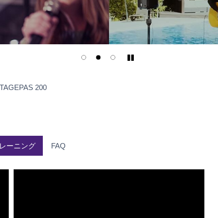
Play/Pause
セ
TAGEPAS 200
ル
フ
ト
レ
ー
レーニング
FAQ
ニ
ン
グ