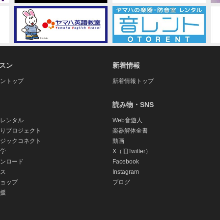
スン
新着情報
ントップ
新着情報トップ
読み物・SNS
レンタル
Web音遊人
りプロジェクト
楽器解体全書
ジックコネクト
動画
学
X（旧Twitter）
ンロード
Facebook
ス
Instagram
ョップ
ブログ
援