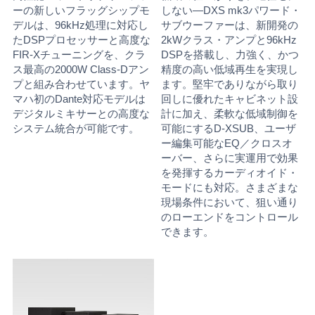
ーの新しいフラッグシップモ
しない―DXS mk3パワード・
デルは、96kHz処理に対応し
サブウーファーは、新開発の
たDSPプロセッサーと高度な
2kWクラス・アンプと96kHz
FIR-Xチューニングを、クラ
DSPを搭載し、力強く、かつ
ス最高の2000W Class-Dアン
精度の高い低域再生を実現し
プと組み合わせています。ヤ
ます。堅牢でありながら取り
マハ初のDante対応モデルは
回しに優れたキャビネット設
デジタルミキサーとの高度な
計に加え、柔軟な低域制御を
システム統合が可能です。
可能にするD-XSUB、ユーザ
ー編集可能なEQ／クロスオ
ーバー、さらに実運用で効果
を発揮するカーディオイド・
モードにも対応。さまざまな
現場条件において、狙い通り
のローエンドをコントロール
できます。