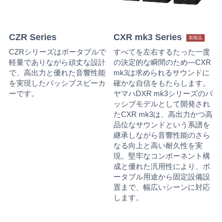
CZR Series
CXR mk3 Series
新製品
CZRシリーズはポータブルで
すべてを左右するたった一度
軽量でありながら頑丈な設計
の決定的な瞬間のため―CXR
で、高出力と優れた音響性能
mk3は求められるサウンドに
を実現したパッシブスピーカ
確かな自信をもたらします。
ーです。
ヤマハDXR mk3シリーズのパ
ッシブモデルとして開発され
たCXR mk3は、高出力かつ高
品位なサウンドという系譜を
継承しながら音響性能のさら
なる向上と高い耐久性を実
現。堅牢なコンポーネント構
成と優れた汎用性により、ポ
ータブル用途から固定設備設
置まで、幅広いシーンに対応
します。