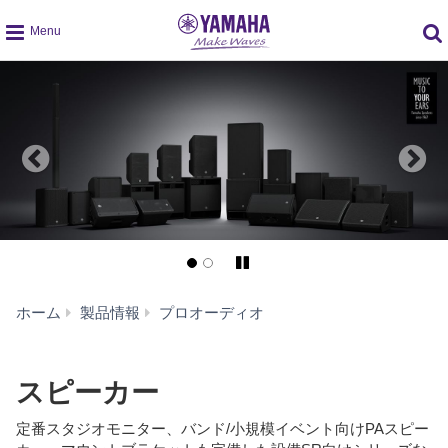
global
navigation
Pause/Play
ス
ホーム
製品情報
プロオーディオ
ピ
ー
カ
スピーカー
ー
定番スタジオモニター、バンド/小規模イベント向けPAスピー