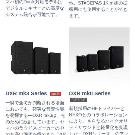
マハ初のDante対応モデルは
他、STAGEPAS 1K mkIIの拡
デジタルミキサーとの高度な
張用にも使用することができ
システム統合が可能です。
ます。
DXR mk3 Series
DXR mkII Series
新製品
生産完了品
一瞬で全てが判断される場面
新規採用のHFドライバーと
においても、確実な音響性能
NEXOとのコラボレーション
を発揮する―DXR mk3は、そ
により、さらなるハイクオリ
のために設計しています。ヤ
ティサウンドと軽量化を実現
マハのラウドスピーカーの中
した「DXRシリーズ」のアッ
でも高い評価を得てきた DXR