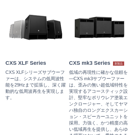
CXS XLF Series
CXS mk3 Series
新製品
CXS XLFシリーズサブウーフ
低域の再現性に確かな信頼を
ァーは、システムの低周波性
―CXS mk3サブウーファー
能を29Hzまで拡張し、深く躍
は、歪みの無い超低域特性を
動的な低周波再生を実現しま
実現するアコースティック設
す。
計、堅牢なポリウレア塗装エ
ンクロージャー、そしてヤマ
ハ独自のロングエクスカーシ
ョン・スピーカーユニットを
採用。力強く、かつ精度の高
い低域再生を提供し、あらゆ