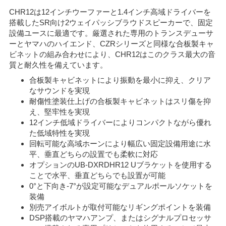
CHR12は12インチウーファーと1.4インチ高域ドライバーを
搭載したSR向け2ウェイパッシブラウドスピーカーで、固定
設備ユースに最適です。厳選された専用のトランスデューサ
ーとヤマハのハイエンド、CZRシリーズと同様な合板製キャ
ビネットの組み合わせにより、CHR12はこのクラス最大の音
質と耐久性を備えています。
合板製キャビネットにより振動を最小に抑え、クリア
なサウンドを実現
耐傷性塗装仕上げの合板製キャビネットはスリ傷を抑
え、堅牢性を実現
12インチ低域ドライバーによりコンパクトながら優れ
た低域特性を実現
回転可能な高域ホーンにより幅広い固定設備用途に水
平、垂直どちらの設置でも柔軟に対応
オプションのUB-DXRDHR12 Uブラケットを使用する
ことで水平、垂直どちらでも設置が可能
0°と下向き-7°が設定可能なデュアルポールソケットを
装備
別売アイボルトが取付可能なリギングポイントを装備
DSP搭載のヤマハアンプ、またはシグナルプロセッサ