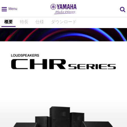
global
概要
特長
仕様
ダウンロード
navigation