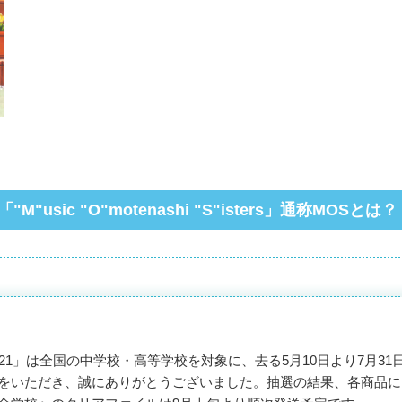
「"M"usic "O"motenashi "S"isters」
通称MOSとは？
21」は全国の中学校・高等学校を対象に、去る5月10日より7月3
をいただき、誠にありがとうございました。抽選の結果、各商品に