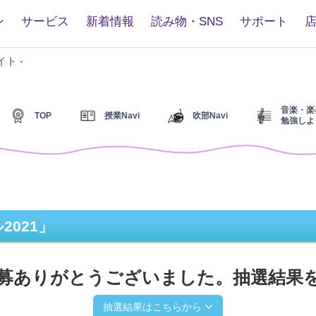
ン
サービス
新着情報
読み物・SNS
サポート
ヤ
イト -
マ
ハ
「新
音楽・楽
TOP
授業Navi
吹部Navi
入
勉強しよ
部
員
募
集
フ
ェ
ス
021」
テ
ィ
バ
募ありがとうございました。抽選結果
ル
2021」
抽選結果はこちらから