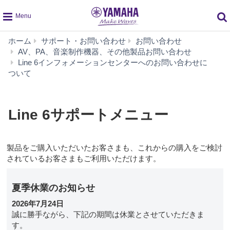
global
ホーム
サポート・お問い合わせ
お問い合わせ
navigation
AV、PA、音楽制作機器、その他製品お問い合わせ
L
Line 6インフォメーションセンターへのお問い合わせに
6
ついて
サ
ポ
ー
Line 6サポートメニュー
ト
メ
ニ
製品をご購入いただいたお客さまも、これからの購入をご検討
ュ
されているお客さまもご利用いただけます。
ー
夏季休業のお知らせ
2026年7月24日
誠に勝手ながら、下記の期間は休業とさせていただきま
す。