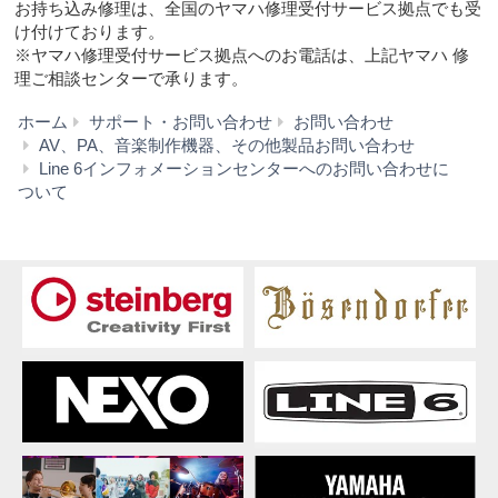
お持ち込み修理は、全国のヤマハ修理受付サービス拠点でも受
け付けております。
※ヤマハ修理受付サービス拠点へのお電話は、上記ヤマハ 修
理ご相談センターで承ります。
ホーム
サポート・お問い合わせ
お問い合わせ
AV、PA、音楽制作機器、その他製品お問い合わせ
L
Line 6インフォメーションセンターへのお問い合わせに
6
ついて
サ
ポ
ー
ト
メ
ニ
ュ
ー