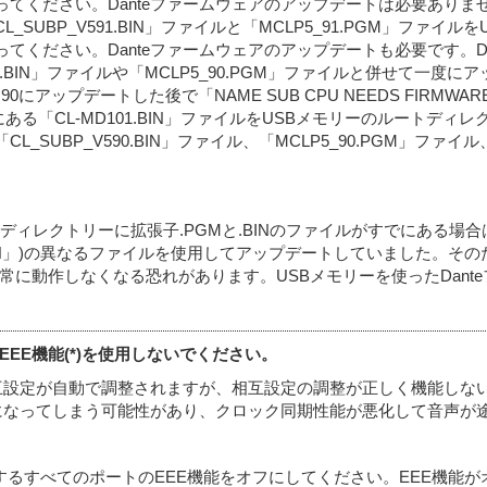
てください。Danteファームウェアのアップデートは必要ありま
CL_SUBP_V591.BIN」ファイルと「MCLP5_91.PGM」フ
てください。Danteファームウェアのアップデートも必要です。Da
0.BIN」ファイルや「MCLP5_90.PGM」ファイルと併せて一度
90にアップデートした後で「NAME SUB CPU NEEDS FIRMW
*は機種番号)にある「CL-MD101.BIN」ファイルをUSBメモリーのル
SUBP_V590.BIN」ファイル、「MCLP5_90.PGM」ファ
ィレクトリーに拡張子.PGMと.BINのファイルがすでにある場合
BIN」)の異なるファイルを使用してアップデートしていました。そのた
に動作しなくなる恐れがあります。USBメモリーを使ったDant
EEE機能(*)を使用しないでください。
互設定が自動で調整されますが、相互設定の調整が正しく機能しないス
になってしまう可能性があり、クロック同期性能が悪化して音声が
用するすべてのポートのEEE機能をオフにしてください。EEE機能