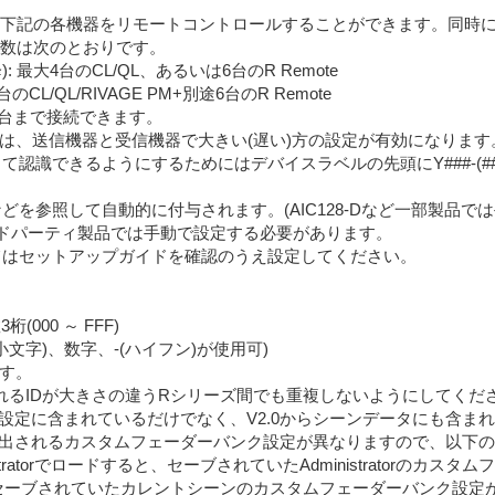
emoteから下記の各機器をリモートコントロールすることができます。
teの台数は次のとおりです。
.04以降): 最大4台のCL/QL、あるいは6台のR Remote
 最大4台のCL/QL/RIVAGE PM+別途6台のR Remote
10台まで接続できます。
定する場合は、送信機器と受信機器で大きい(遅い)方の設定が有効になります
Eとして認識できるようにするためにはデバイスラベルの先頭にY###-(
などを参照して自動的に付与されます。(AIC128-Dなど一部製品で
e対応サードパーティ製品では手動で設定する必要があります。
いてはセットアップガイドを確認のうえ設定してください。
桁(000 ～ FFF)
小文字)、数字、-(ハイフン)が使用可)
ます。
されるIDが大きさの違うRシリーズ間でも重複しないようにしてくだ
設定に含まれているだけでなく、V2.0からシーンデータにも含ま
出されるカスタムフェーダーバンク設定が異なりますので、以下の
tratorでロードすると、セーブされていたAdministratorのカ
、セーブされていたカレントシーンのカスタムフェーダーバンク設定