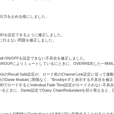
出力を止める様にしました。
nit IDを設定できるように修正しました。
rolが正常に行えない問題を修正しました。
Recall ON/OFFを設定できない不具合を修正しました。
GROUPによりミュートしているにときに、OVERRIDEした一時
MatrixのRecall Safe設定が、ロード前のChannel Link設定
目に、実際のDante Moduleに関係なく、"Brooklyn II"と表示する不具合
0でロードするとIndividual Fade Time設定がロードされない
きに、Dante設定でDaisy Chain/Redundantを切り替え
コンソール起動時にDanteポートがLINK UPに失敗することがあ