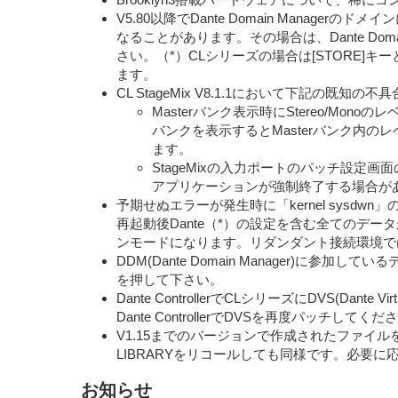
V5.80以降でDante Domain Mana
なることがあります。その場合は、Dante Do
さい。（*）CLシリーズの場合は[STORE]キ
ます。
CL StageMix V8.1.1において下記の既知
Masterバンク表示時にStereo/M
バンクを表示するとMasterバンク内
ます。
StageMixの入力ポートのパッチ設定画
アプリケーションが強制終了する場合が
予期せぬエラーが発生時に「kernel sys
再起動後Dante（*）の設定を含む全てのデ
ンモードになります。リダンダント接続環境では
DDM(Dante Domain Manager)に参
を押して下さい。
Dante ControllerでCLシリーズにDVS(
Dante ControllerでDVSを再度パッチし
V1.15までのバージョンで作成されたファイルを
LIBRARYをリコールしても同様です。必要に応じて
お知らせ