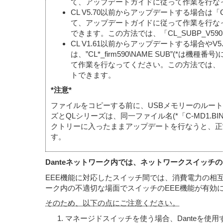
て、アップデートガイドに従って作業を行なっ
CL V5.70以前からアップデートする場合は「
て、アップデートガイドに従って作業を行なっ
できます。この方法では、「CL_SUBP_V59
CL V1.61以前からアップデートする場合やV5.
は、”CL*_firm590\NAME SUB”(
て作業を行なってください。この方法では、「CL_
トできます。
*注意*
ファイルをコピーする前に、USBメモリーのルートデ
ズとQLシリーズは、同一ファイル名(*「C-MD1.
クトリーに入ったままアップデートを行なうと、正常
す。
Danteネットワーク内では、ネットワークスイッチの
EEE機能に対応したスイッチ間では、消費電力の相
ーク内の不適切な場面でスイッチのEEE機能が有効
そのため、以下の点にご注意ください。
マネージドスイッチを使う場合、Danteを使