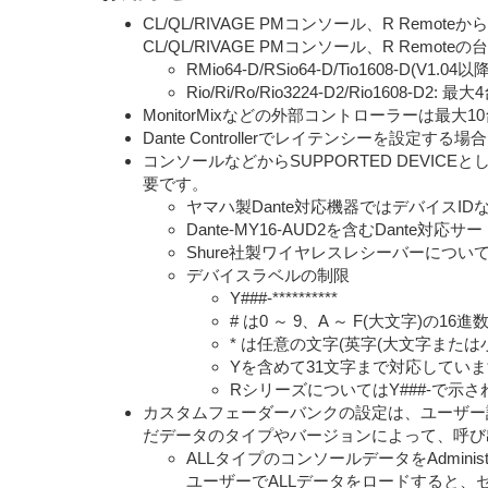
CL/QL/RIVAGE PMコンソール、R R
CL/QL/RIVAGE PMコンソール、R Remo
RMio64-D/RSio64-D/Tio1608-D(V1
Rio/Ri/Ro/Rio3224-D2/Rio1608-D2:
MonitorMixなどの外部コントローラーは最大
Dante Controllerでレイテンシーを設
コンソールなどからSUPPORTED DEVIC
要です。
ヤマハ製Dante対応機器ではデバイスID
Dante-MY16-AUD2を含むDant
Shure社製ワイヤレスレシーバーにつ
デバイスラベルの制限
Y###-**********
# は0 ～ 9、A ～ F(大文字)の16進数3
* は任意の文字(英字(大文字または
Yを含めて31文字まで対応してい
RシリーズについてはY###-で示
カスタムフェーダーバンクの設定は、ユーザー
だデータのタイプやバージョンによって、呼び
ALLタイプのコンソールデータをAdminis
ユーザーでALLデータをロードすると