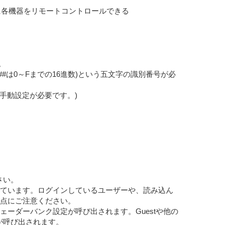
同時に各機器をリモートコントロールできる
。
###は0～Fまでの16進数)という五文字の識別番号が必
は手動設定が必要です。)
さい。
れています。ログインしているユーザーや、読み込ん
点にご注意ください。
スタムフェーダーバンク設定が呼び出されます。Guestや他の
が呼び出されます。