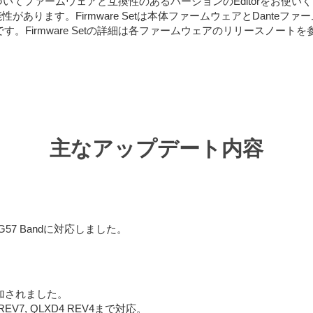
必ず下表に基づいてファームウェアと互換性のあるバージョンのEditorを
ます。Firmware Setは本体ファームウェアとDanteファーム
す。Firmware Setの詳細は各ファームウェアのリリースノート
主なアップデート内容
57 Bandに対応しました。
追加されました。
Q REV7, QLXD4 REV4まで対応。