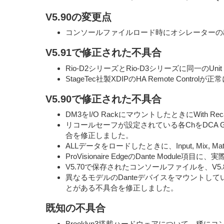
V5.90の変更点
コンソールファイルロード時にオシレーターの
V5.91で修正された不具合
Rio-D2シリーズとRio-D3シリーズに同一のU
StageTec社製XDIPのHA Remote Cont
V5.90で修正された不具合
DM3をI/O RackにマウントしたときにWith 
リコールセーフが設定されている各ChをDCA 
合を修正しました。
ALLデータをロードしたときに、Input, Mix, 
ProVisionaire EdgeのDante Module項
V5.70で保存されたコンソールファイルを、V5.8
異なるモデルのDanteデバイスをマウントしていると
とがある不具合を修正しました。
既知の不具合
Brooklyn3搭載ハードウェアについて、稀に