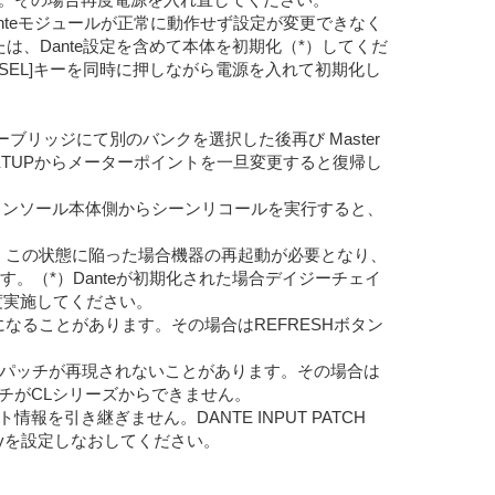
合、Danteモジュールが正常に動作せず設定が変更できなく
または、Dante設定を含めて本体を初期化（*）してくだ
の[SEL]キーを同時に押しながら電源を入れて初期化し
ターブリッジにて別のバンクを選択した後再び Master
ETUPからメーターポイントを一旦変更すると復帰し
実行後、コンソール本体側からシーンリコールを実行すると、
ます。この状態に陥った場合機器の再起動が必要となり、
。（*）Danteが初期化された場合デイジーチェイ
度実施してください。
示のままになることがあります。その場合はREFRESHボタン
ズを再起動してもパッチが再現されないことがあります。その場合は
降のパッチがCLシリーズからできません。
を引き継ぎません。DANTE INPUT PATCH
raryを設定しなおしてください。