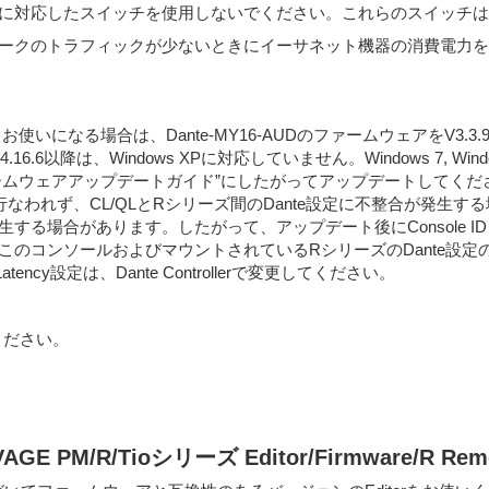
能に対応したスイッチを使用しないでください。これらのスイッチは
t) 機能とは、ネットワークのトラフィックが少ないときにイーサネット機器の消費
わせてお使いになる場合は、Dante-MY16-AUDのファームウェアをV
ger v1.4.16.6以降は、Windows XPに対応していません。Windows 7, Wi
1ファームウェアアップデートガイド”にしたがってアップデートしてくだ
われず、CL/QLとRシリーズ間のDante設定に不整合が発生する場合
生する場合があります。したがって、アップデート後にConsole ID #
コンソールおよびマウントされているRシリーズのDante設定の不整合
y設定は、Dante Controllerで変更してください。
ください。
VAGE PM/R/Tioシリーズ Editor/Firmware/R R