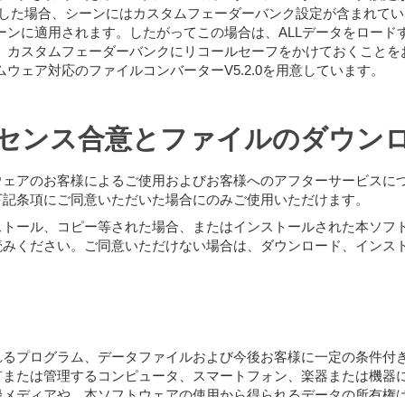
ロードした場合、シーンにはカスタムフェーダーバンク設定が含まれ
ーンに適用されます。したがってこの場合は、ALLデータをロード
、カスタムフェーダーバンクにリコールセーフをかけておくことを
5.xxファームウェア対応のファイルコンバーターV5.2.0を用意しています。
センス合意とファイルのダウン
ウェアのお客様によるご使用およびお客様へのアフターサービスに
下記条項にご同意いただいた場合にのみご使用いただけます。
ストール、コピー等された場合、またはインストールされた本ソフ
読みください。ご同意いただけない場合は、ダウンロード、インス
れるプログラム、データファイルおよび今後お客様に一定の条件付
有または管理するコンピュータ、スマートフォン、楽器または機器
録メディアや、本ソフトウェアの使用から得られるデータの所有権