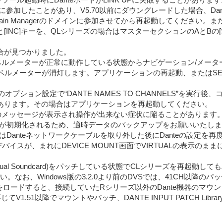
gerのドメインに参加したことがあり、V5.70以前にダウングレードした場
main Managerのドメインに参加させてから再起動してください。
ーと[INC]キーを、QLシリーズの場合はマスターセクションのAとB
の不具合が見つかりました。
onoのレベルメーターが正常に動作している状態からナビゲーション/メー
のレベルメーターが消灯します。アプリケーションの再起動、またはS
面のオプション設定で“DANTE NAMES TO CHANNELS”を
あります。その場合はアプリケーションを再起動してください。
dwn」のメッセージが表示され操作が出来ない症状に陥ることがあり
ータが初期化されるため、適時データのバックアップをお願いいたします
Danteネットワークケーブルを取り外した後にDanteの設定を再
加しているデバイスが、まれにDEVICE MOUNT画面でVIRTUALの表
Dante Virtual Soundcard)をパッチしている状態でCLシリー
てください。なお、Windows版の3.2.0より前のDVSでは、41CH以
ロードすると、接続していたRシリーズ以外のDante機器のマウント情報
V1.51以降でマウントやパッチ、DANTE INPUT PATCH Lib