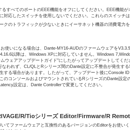
用するすべてのポートのEEE機能をオフにしてください。EEE機能
能に対応したスイッチを使用しないでください。これらのスイッチは
t) 機能とは、ネットワークのトラフィックが少ないときにイーサネット機器の消費
わせてお使いになる場合は、Dante-MY16-AUDのファームウェアをV
ger v1.4.16.6以降は、Windows XPに対応していません。Windows 7,Wi
1ファームウェアアップデートガイド”にしたがってアップデートしてくだ
われず、CL/QLとRシリーズ間のDante設定に不整合が発生する場合
生する場合があります。したがって、アップデート後にConsole ID #
コンソールおよびマウントされているRシリーズのDante設定の不整合
y設定は、Dante Controllerで変更してください。
RIVAGE/R/Tioシリーズ Editor/Firmware/R Rem
必ず下表に基づいてファームウェアと互換性のあるバージョンのEditorを