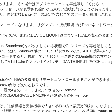
あります。その場合はアプリケーションを再起動してください。
dwn」のメッセージが表示され操作が出来ない症状に陥ることがあります
り、再起動後Dante（*）の設定を含む全てのデータが初期化され
インモードになります。リダンダント接続環境ではDanteネットワー
加しているデバイスが、まれにDEVICE MOUNT画面でVIRTUALの表
Dante Virtual Soundcard)をパッチしている状態でCLシリー
てください。なお、Windows版の3.2.0より前のDVSでは、41CH以
ロードすると、接続していたRシリーズ以外のDante機器のマウント情報
V1.51以降でマウントやパッチ、DANTE INPUT PATCH Lib
ール、R Remoteから下記の各機器をリモートコントロールすることが
 Remoteの台数は次のとおりです。
.04以降): 最大4台のCL/QL、あるいは6台のR Remote
 最大4台のCL/QL/RIVAGE PM10/PM7+別途6台のR Remote
定する場合は、送信機器と受信機器で大きい(遅い)方の設定が有効になります
Eとして認識できるようにするためにはデバイスラベルの先頭にY###-(