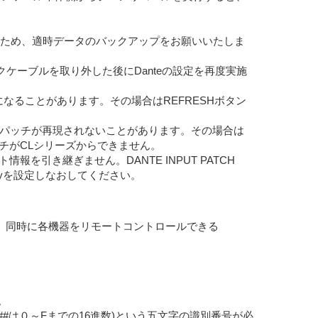
。
るため、適時データのバックアップをお願いいたしま
クケーブルを取り外した後にDanteの設定を再度実施
示のままになることがあります。その場合はREFRESHボタン
ズを再起動してもパッチが再現されないことがあります。その場合は
降のパッチがCLシリーズからできません。
を引き継ぎません。DANTE INPUT PATCH
raryを設定しなおしてください。
できます。同時に各機器をリモートコントロールできる
。
###は０～Fまでの16進数)という五文字の識別番号が必