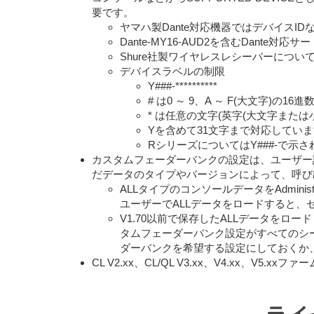
要です。
ヤマハ製Dante対応機器ではデバイスID
Dante-MY16-AUD2を含むDant
Shure社製ワイヤレスレシーバーにつ
デバイスラベルの制限
Y###-**********
# は0 ～ 9、A ～ F(大文字)の16進数3
* は任意の文字(英字(大文字または
Yを含めて31文字まで対応してい
RシリーズについてはY###-で示
カスタムフェーダーバンクの設定は、ユーザー
だデータのタイプやバージョンによって、呼び
ALLタイプのコンソールデータをAdminis
ユーザーでALLデータをロードすると
V1.70以前で保存したALLデータを
タムフェーダーバンク設定がすべてのシ
ダーバンクを希望する設定にしておくか
CL V2.xx、CL/QL V3.xx、V4.xx、V