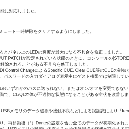
リング機能に対応しました。
に、ミュート一時解除をクリアするようにしました。
るとパネル上のLEDの輝度が最大になる不具合を修正しました。
NPUT PATCHが設定されている状態のときに、コンソールの[ST
TCHが解除されることがある不具合を修正しました。
I Control ChangeによるSpecific CUE, Clear CUE等
、パスワードの入力ダイアログ表示中にゲスト権限では制限してい
とL/Rいずれかのバスに送られない、またはオン/オフを変更できな
識で、CL/QL本体が不適切な状態になることがある症状を改善しま
、USBメモリのデータ破損や接触不良などによる誤認識により「kern
、再起動後（*）Danteの設定を含む全てのデータが初期化され
が、USBメモリの状態に依存するため依然同様の症状が発生する