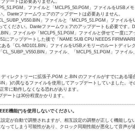
アップデートは必要ありません。
LP5_51.PGM」ファイルと「MCLP5_50.PGM」ファイルを
。Danteファームウェアのアップデートは必要ありません。
CL_SUBP_V550.BIN」ファイルと「MCLP5_51.PGM」フ
てください。Danteファームウェアのアップデートも必要です。Da
0.BIN」ファイルや「MCLP5_51.PGM」ファイルと併せて一度
51にアップデートした後で「NAME SUB CPU NEEDS FIRMW
*は機種番号)にある「CL-MD101.BIN」ファイルをUSBメモリーのル
SUBP_V550.BIN」ファイル、「MCLP5_51.PGM」ファ
ディレクトリーに拡張子.PGM と.BIN のファイルがすでにある場
.BIN」)の異なるファイルを使用してアップデートしていました。その
正常に動作しなくなる恐れがあります。
ップデートは30分程度かかります。
EEE機能(*)を使用しないでください。
互設定が自動で調整されますが、相互設定の調整が正しく機能しないス
になってしまう可能性があり、クロック同期性能が悪化して音声が