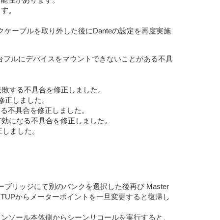
ます。
クケーブルを取り外した後にDanteの設定を再度実施
スを、24台フルにデバイスをマウントできないことがある不具
を失敗する不具合を修正しました。
合を修正しました。
とがある不具合を修正しました。
タンが有効になる不具合を修正しました。
修正しました。
ターブリッジにて別のバンクを選択した後再び Master
ETUPからメーターポイントを一旦変更すると復帰し
実行後、コンソール本体側からシーンリコールを実行すると、