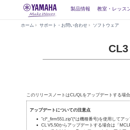
製品情報
教室・レッス
CL
ホーム
サポート・お問い合わせ
ソフトウェア
Firmw
V5.51
(旧
CL3
バ
ー
ジ
ョ
ン)
このリリースノートはCL/QLをアップデートする
アップデートについての注意点
"cl*_firm551.zip"(*は機種番号)を使用
CL V5.50からアップデートする場合は「M