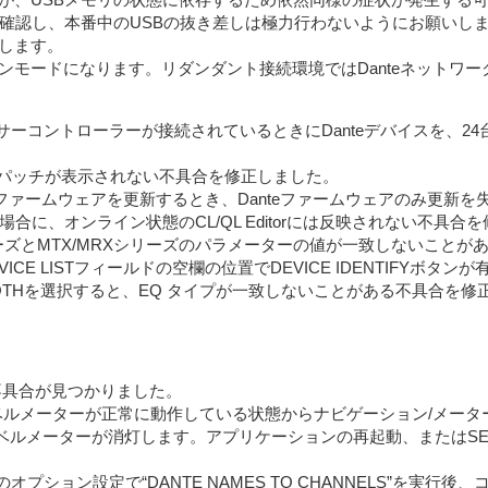
を確認し、本番中のUSBの抜き差しは極力行わないようにお願いし
します。
インモードになります。リダンダント接続環境ではDanteネットワー
ixなど多数のミキサーコントローラーが接続されているときにDanteデバイ
Flowとのパッチが表示されない不具合を修正しました。
teファームウェアを更新するとき、Danteファームウェアのみ更新
行なった場合に、オンライン状態のCL/QL Editorには反映されない不具
/QLシリーズとMTX/MRXシリーズのパラメーターの値が一致しないこ
ICE LISTフィールドの空欄の位置でDEVICE IDENTIFYボ
T BOTHを選択すると、EQ タイプが一致しないことがある不具合を
既知の不具合が見つかりました。
onoのレベルメーターが正常に動作している状態からナビゲーション/メー
のレベルメーターが消灯します。アプリケーションの再起動、またはS
面のオプション設定で“DANTE NAMES TO CHANNELS”を