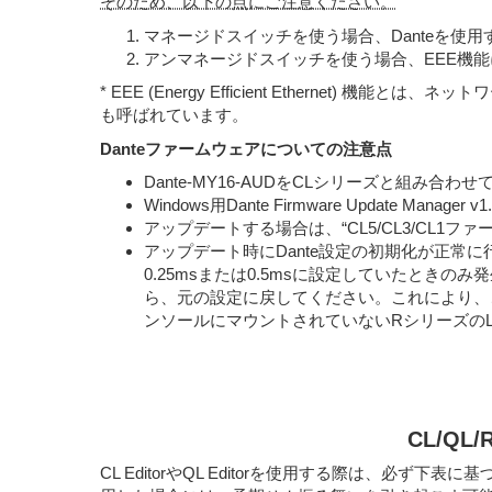
そのため、以下の点にご注意ください。
マネージドスイッチを使う場合、Danteを使
アンマネージドスイッチを使う場合、EEE機
* EEE (Energy Efficient Etherne
も呼ばれています。
Danteファームウェアについての注意点
Dante-MY16-AUDをCLシリーズと組み合
Windows用Dante Firmware Update Mana
アップデートする場合は、“CL5/CL3/CL
アップデート時にDante設定の初期化が正常に行な
0.25msまたは0.5msに設定していたときのみ発
ら、元の設定に戻してください。これにより、この
ンソールにマウントされていないRシリーズのLatenc
CL/QL/
CL EditorやQL Editorを使用する際は、