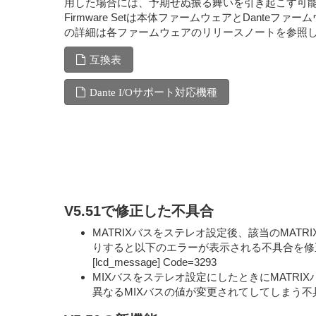
用した場合には、予期せぬ振る舞いを引き起こす可
Firmware Setは本体ファームウェアとDanteファー
の詳細は各ファームウェアのリリースノートを参照
互換表
Dante I/Oサポート対応機種
V5.51で修正した不具合
MATRIXバスをステレオ設定後、該当のMAT
りすると以下のエラーが表示される不具合を修
[lcd_message] Code=3293
MIXバスをステレオ設定にしたときにMATRI
異なるMIXバスの値が変更されてしてしまう