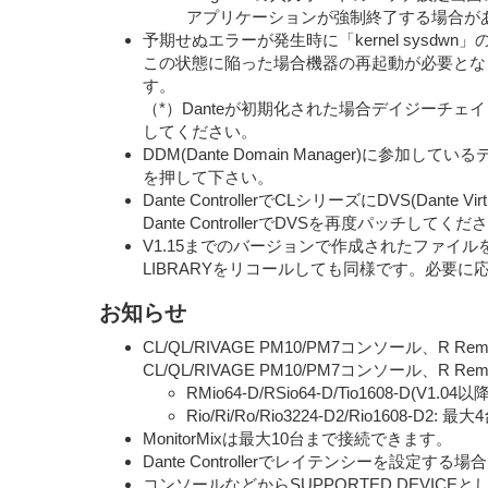
アプリケーションが強制終了する場合が
予期せぬエラーが発生時に「kernel sys
この状態に陥った場合機器の再起動が必要とな
す。
（*）Danteが初期化された場合デイジーチェ
してください。
DDM(Dante Domain Manager)に参
を押して下さい。
Dante ControllerでCLシリーズにDVS(
Dante ControllerでDVSを再度パッチし
V1.15までのバージョンで作成されたファイルを
LIBRARYをリコールしても同様です。必要に応じて
お知らせ
CL/QL/RIVAGE PM10/PM7コンソ
CL/QL/RIVAGE PM10/PM7コンソール、R
RMio64-D/RSio64-D/Tio1608-D(V1
Rio/Ri/Ro/Rio3224-D2/Rio1608-D2:
MonitorMixは最大10台まで接続できます。
Dante Controllerでレイテンシーを設
コンソールなどからSUPPORTED DEVIC