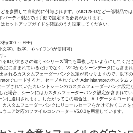
などを参照して自動的に付与されます。(AIC128-Dなど一部製品で
e対応サードパーティ製品では手動で設定する必要があります。
いてはセットアップガイドを確認のうえ設定してください。
桁(000 ～ FFF)
小文字)、数字、-(ハイフン)が使用可)
ます。
されるIDが大きさの違うRシリーズ間でも重複しないようにしてくだ
設定に含まれているだけでなく、V2.0からシーンデータにも含ま
出されるカスタムフェーダーバンク設定が異なりますので、以下の
tratorでロードすると、セーブされていたAdministratorのカ
、セーブされていたカレントシーンのカスタムフェーダーバンク設定
ロードした場合、シーンにはカスタムフェーダーバンク設定が含まれ
ーンに適用されます。したがってこの場合は、ALLデータをロード
、カスタムフェーダーバンクにリコールセーフをかけておくことを
5.xxファームウェア対応のファイルコンバーターV5.0.0を用意しています。