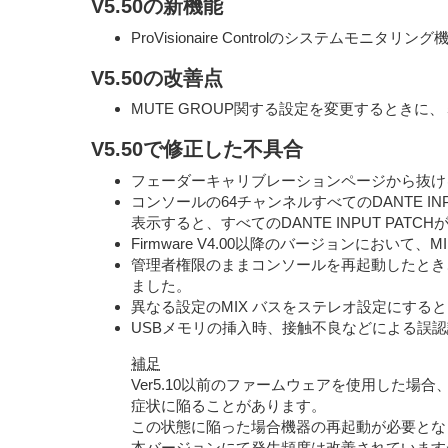
V5.50の新機能
ProVisionaire Controlのシステムモニタ
V5.50の改善点
MUTE GROUP関する設定を変更するとき
V5.50で修正した不具合
フェーダーキャリブレーションページから抜け
コンソールの64チャンネルすべてのDANTE I
表示すると、すべてのDANTE INPUT PA
Firmware V4.00以降のバージョンにおいて、MID
管理者権限のままコンソールを再起動したとき
ました。
異なる設定のMIX バスをステレオ設定にする
USBメモリの挿入時、接触不良などによる誤認
補足
Ver5.10以前のファームウェアを使用した場合
症状に陥ることがあります。
この状態に陥った場合機器の再起動が必要となり
本バージョンにて発生頻度は改善されています