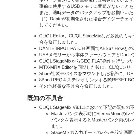
事前に使用するUSBメモリに問題がないこと
また、適時データのバックアップをお願いいた
（*）Danteが初期化された場合デイジーチェ
してください。
CL/QL Editor、CL/QL StageM
合を修正しました。
DANTE INPUT PATCH 画面でAES67 
USBメモリーから本体ファームウェアとDan
CL/QL StageMixからGEQ FLAT操作を
MTX-MRX Editorを同期した後に、CL
Shure社製デバイスをマウントした場合に、DEV
8Band PEQをステレオリンクする際RESE
その他軽微な不具合を修正しました。
既知の不具合
CL/QL StageMix V8.1.1において下記の
Masterバンク表示時にStereo/M
バンクを表示するとMasterバンク内
ます。
StageMixの入力ポートのパッチ設定画