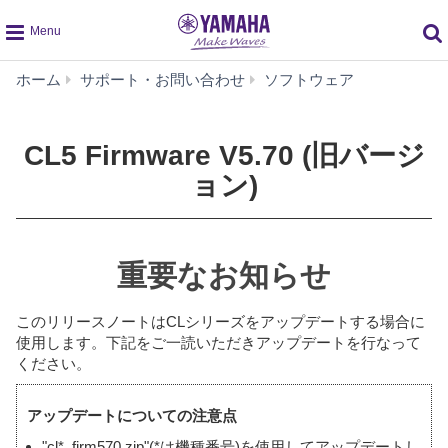
global
CL5
ホーム
サポート・お問い合わせ
ソフトウェア
navigation
Firmware
V5.70
(旧
CL5 Firmware V5.70 (旧バージ
バ
ョン)
ー
ジ
ョ
ン)
重要なお知らせ
このリリースノートはCLシリーズをアップデートする場合に
使用します。下記をご一読いただきアップデートを行なって
ください。
アップデートについての注意点
"cl*_firm570.zip"(*は機種番号)を使用してアップデートし