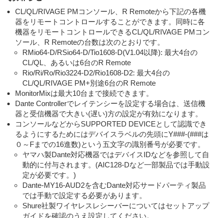
CL/QL/RIVAGE PMコンソール、R Remoteから下記の各機
器をリモートコントロールすることができます。同時に各
機器をリモートコントロールできるCL/QL/RIVAGE PMコン
ソール、R Remoteの台数は次のとおりです。
RMio64-D/RSio64-D/Tio1608-D(V1.04以降): 最大4台の
CL/QL、あるいは6台のR Remote
Rio/Ri/Ro/Rio3224-D2/Rio1608-D2: 最大4台の
CL/QL/RIVAGE PM+別途6台のR Remote
MonitorMixは最大10台まで接続できます。
Dante Controllerでレイテンシーを設定する場合は、送信機
器と受信機器で大きい(遅い)方の設定が有効になります。
コンソールなどからSUPPORTED DEVICEとして認識でき
るようにするためにはデバイスラベルの先頭にY###-(###は
０～Fまでの16進数)という五文字の識別番号が必要です。
ヤマハ製Dante対応機器ではデバイスIDなどを参照して自
動的に付与されます。(AIC128-Dなど一部製品では手動設
定が必要です。)
Dante-MY16-AUD2を含むDante対応サードパーティ製品
では手動で設定する必要があります。
Shure社製ワイヤレスレシーバーについてはセットアップ
ガイドを確認のうえ設定してください。