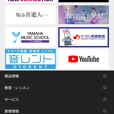
本ソフトウェアにより使用または入手できる著作
権曲について、商業的な目的で使用すること、著
作者の許可無く複製、転送または配信したり、不
特定多数にむけて再生および演奏すること、入手
できるデータの暗号を権利者の許可なく解除した
り、電子すかしを改編したりすること。
その他、法律・公序良俗に反する行為。
3. 発行と終了
本契約は、お客様が本利用規約に同意した日に発
効します。
本契約は、お客様が著作権法または本契約に定め
る使用条件の条項に一つでも違反されたときは、
弊社からの終了通知がなくても自動的に終了する
製品情報
ものとします。その場合には、ただちに本ソフト
ウェアの使用を中止し、その複製および付帯文書
教室・レッスン
をすべて廃棄しなければなりません。
4. 製品の否認
サービス
お客様は本ソフトウェアを利用するリスクは全てお客様
新着情報
のご負担となることを理解し明示的に同意するものとし