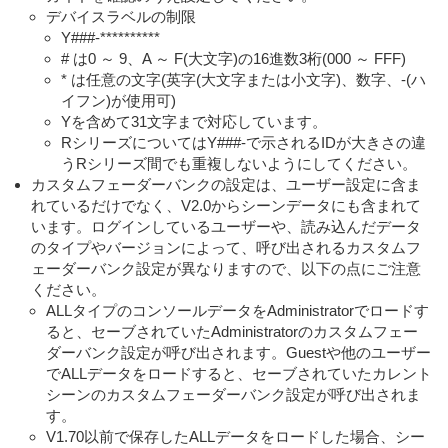
デバイスラベルの制限
Y###-**********
# は0 ～ 9、A ～ F(大文字)の16進数3桁(000 ～ FFF)
* は任意の文字(英字(大文字または小文字)、数字、-(ハ
イフン)が使用可)
Yを含めて31文字まで対応しています。
RシリーズについてはY###-で示されるIDが大きさの違
うRシリーズ間でも重複しないようにしてください。
カスタムフェーダーバンクの設定は、ユーザー設定に含ま
れているだけでなく、V2.0からシーンデータにも含まれて
います。ログインしているユーザーや、読み込んだデータ
のタイプやバージョンによって、呼び出されるカスタムフ
ェーダーバンク設定が異なりますので、以下の点にご注意
ください。
ALLタイプのコンソールデータをAdministratorでロードす
ると、セーブされていたAdministratorのカスタムフェー
ダーバンク設定が呼び出されます。Guestや他のユーザー
でALLデータをロードすると、セーブされていたカレント
シーンのカスタムフェーダーバンク設定が呼び出されま
す。
V1.70以前で保存したALLデータをロードした場合、シー