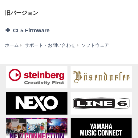
お客様は、本ソフトウェアの利用にあたり、以下の行為
を行なってはなりません。
旧バージョン
本ソフトウェアを逆コンパイル、逆アセンブル、
リバース・エンジニアリング、またはその他の方
CL5 Firmware
法により、人間が感得できる形にすること(ただ
し、著作権法その他適用される法令により明示的
に許可されている場合を除く)。
CL5
ホーム
サポート・お問い合わせ
ソフトウェア
本ソフトウェアの全体または一部を複製、修正、
Firmware
改変、賃貸、リース、転売、頒布または本ソフト
V5.70
ウェアの内容に基づいて二次的著作物をつくるこ
(旧
と。
バ
本ソフトウェアを、ネットワークを通して別のコ
ー
ンピュータに伝送すること。
ジ
本ソフトウェアを利用して、違法なデータや公序
ョ
良俗に反するデータを配信すること。
ン)
弊社の許可無く本ソフトウェアの利用を前提とし
たサービスを立ち上げること。
正当な保有者から許可を得ている場合またはその
他の法的な権限を有する場合を除いて、著作権そ
の他の財産的権利により保護された物の権利侵害
となる様態にて本ソフトウェアを利用すること。