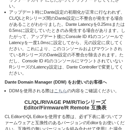
い。
アップデート時にDante設定の初期化が正常に行なわれず、
CL/QLとRシリーズ間のDante設定に不整合が発生する場合
があることがわかりました。Dante Latencyを0.25msまたは
0.5msに設定していたときのみ発生する場合があります。し
たがって、アップデート後にConsole ID #1のコンソールで
Latencyを一度1.0msに設定してから、元の設定に戻してく
ださい。これにより、このコンソールおよびマウントされ
ているRシリーズのDante設定の不整合が除去されます。た
だし、Console ID #1のコンソールにマウントされていない
RシリーズのLatency設定は、Dante Controllerで変更してく
ださい。
Dante Domain Manager (DDM) をお使いのお客様へ
DDMを使用される際は
こちら
の内容をご確認ください。
CL/QL/RIVAGE PM/R/Tioシリーズ
Editor/Firmware/R Remote 互換表
CL EditorやQL Editorを使用する際は、必ず下表に基づいてフ
ァームウェアと互換性のあるバージョンのEditorをお使いくだ
さい。互換性の無いバージョンを組み合わせて使用した場合