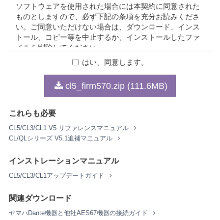
ソフトウェアを使用された場合には本契約に同意された
ものとしますので、必ず下記の条項を充分お読みくださ
い。ご同意いただけない場合は、ダウンロード、インス
トール、コピー等を中止するか、インストールしたファ
イルを削除してください。
はい、同意します。
1. 著作権および使用許諾
cl5_firm570.zip (111.6MB)
弊社はお客様に対し、本契約に基づいて配布されるプロ
グラム、データファイルおよび今後お客様に一定の条件
これらも必要
付きで配布され得るそれらのバージョンアップ（以下
「本ソフトウェア」）を、お客様ご自身が所有または管
CL5/CL3/CL1 V5 リファレンスマニュアル
理するコンピュータ、スマートフォン、楽器または機器
CL/QLシリーズ V5.1追補マニュアル
において使用するための譲渡不能な権利を許諾します。
これらの本ソフトウェアが記録される記録メディアや、
インストレーションマニュアル
本ソフトウェアの使用から得られるデータの所有権はお
CL5/CL3/CL1アップデートガイド
客様にありますが、本ソフトウェア自体の権利およびそ
の著作権は、弊社およびライセンサーが有します。
関連ダウンロード
2. 使用制限
ヤマハDante機器と他社AES67機器の接続ガイド