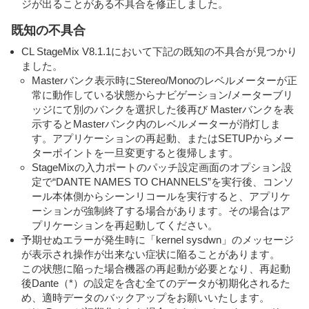
ジが出ることがある不具合を修正しました。
既知の不具合
CL StageMix V8.1.1において下記の既知の不具合が見つかり
ました。
Masterバンク表示時にStereo/Monoのレベルメーターが正
常に動作している状態からナビゲーション/メーターブリ
ッジにて別のバンクを選択した後再び Masterバンクを表
示するとMasterバンク内のレベルメーターが消灯しま
す。アプリケーションの再起動、またはSETUPからメー
ターポイントを一旦変更すると復帰します。
StageMixの入力ポートのパッチ設定画面のオプション設
定で“DANTE NAMES TO CHANNELS”を実行後、コンソ
ール本体側からシーンリコールを実行すると、アプリケ
ーションが強制終了する場合があります。その場合はア
プリケーションを再起動してください。
予期せぬエラーが発生時に「kernel sysdwn」のメッセージ
が表示され操作が出来ない症状に陥ることがあります。
この状態に陥った場合機器の再起動が必要となり、再起動
後Dante（*）の設定を含む全てのデータが初期化されるた
め、適時データのバックアップをお願いいたします。