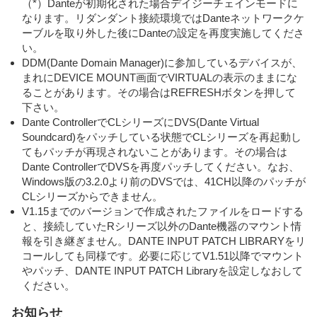
（*）Danteが初期化された場合デイジーチェインモードに
なります。リダンダント接続環境ではDanteネットワークケ
ーブルを取り外した後にDanteの設定を再度実施してくださ
い。
DDM(Dante Domain Manager)に参加しているデバイスが、
まれにDEVICE MOUNT画面でVIRTUALの表示のままにな
ることがあります。その場合はREFRESHボタンを押して
下さい。
Dante ControllerでCLシリーズにDVS(Dante Virtual
Soundcard)をパッチしている状態でCLシリーズを再起動し
てもパッチが再現されないことがあります。その場合は
Dante ControllerでDVSを再度パッチしてください。なお、
Windows版の3.2.0より前のDVSでは、41CH以降のパッチが
CLシリーズからできません。
V1.15までのバージョンで作成されたファイルをロードする
と、接続していたRシリーズ以外のDante機器のマウント情
報を引き継ぎません。DANTE INPUT PATCH LIBRARYをリ
コールしても同様です。必要に応じてV1.51以降でマウント
やパッチ、DANTE INPUT PATCH Libraryを設定しなおして
ください。
お知らせ