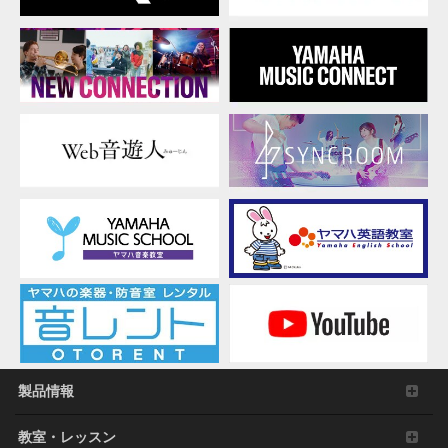
法により、人間が感得できる形にすること(ただ
し、著作権法その他適用される法令により明示的
に許可されている場合を除く)。
本ソフトウェアの全体または一部を複製、修正、
改変、賃貸、リース、転売、頒布または本ソフト
ウェアの内容に基づいて二次的著作物をつくるこ
と。
本ソフトウェアを、ネットワークを通して別のコ
ンピュータに伝送すること。
本ソフトウェアを利用して、違法なデータや公序
良俗に反するデータを配信すること。
弊社の許可無く本ソフトウェアの利用を前提とし
たサービスを立ち上げること。
正当な保有者から許可を得ている場合またはその
他の法的な権限を有する場合を除いて、著作権そ
の他の財産的権利により保護された物の権利侵害
となる様態にて本ソフトウェアを利用すること。
本ソフトウェアにより使用または入手できる著作
権曲について、商業的な目的で使用すること、著
製品情報
作者の許可無く複製、転送または配信したり、不
特定多数にむけて再生および演奏すること、入手
教室・レッスン
できるデータの暗号を権利者の許可なく解除した