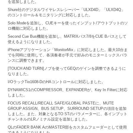
を追加しました。
Shure社のデジタルワイヤレスレシーバー「ULXD4D」「ULXD4Q」
のコントロール＆モニタリングに対応しました。
Solo Modeを追加し、CUEキーを使ったインプット/アウトプットのソ
ロ機能に対応しました。
Second Cue Bus機能を追加し、MATRIXバス7/8をCUE Bバスとして
使えるようになりました。
iPhoneアプリケーション「MonitorMix」に対応しました。最大10台ま
でを同時に使用して、各演奏者が手元で好みのモニターミックスバラ
ンスに調整できます。
[TOUCH AND TURN]ノブを使ってGEQのゲインを調整できるように
なりました。
I/OラックTio1608-DのHAコントロールに対応しました。
DYNAMICS1のCOMPRESSOR、EXPANDERが、Key In Filterに対応
しました。
FOCUS RECALL/RECALL SAFE/GLOBAL PASTEに、MUTE
GROUP ASSIGN、BUS SETUP、SURROUND SETUPの項目を追加
しました。また、対象となるTO STのパラメーターに、各インプット
チャンネルのLRノミナル設定を追加しました。
QLのFADER BANK AのMASTER部をカスタムフェーダーとして使用
できるようになりました。