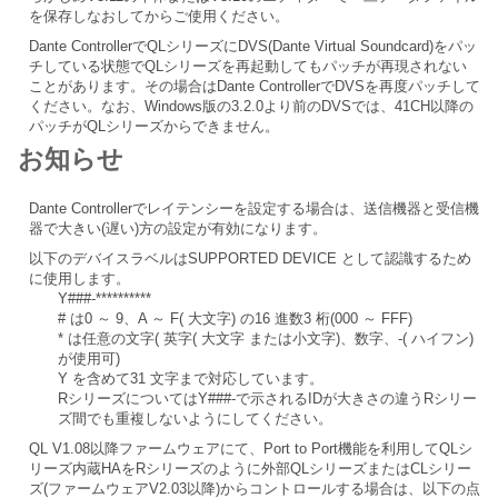
を保存しなおしてからご使用ください。
Dante ControllerでQLシリーズにDVS(Dante Virtual Soundcard)をパッ
チしている状態でQLシリーズを再起動してもパッチが再現されない
ことがあります。その場合はDante ControllerでDVSを再度パッチして
ください。なお、Windows版の3.2.0より前のDVSでは、41CH以降の
パッチがQLシリーズからできません。
お知らせ
Dante Controllerでレイテンシーを設定する場合は、送信機器と受信機
器で大きい(遅い)方の設定が有効になります。
以下のデバイスラベルはSUPPORTED DEVICE として認識するため
に使用します。
Y###-**********
# は0 ～ 9、A ～ F( 大文字) の16 進数3 桁(000 ～ FFF)
* は任意の文字( 英字( 大文字 または小文字)、数字、-( ハイフン)
が使用可)
Y を含めて31 文字まで対応しています。
RシリーズについてはY###-で示されるIDが大きさの違うRシリー
ズ間でも重複しないようにしてください。
QL V1.08以降ファームウェアにて、Port to Port機能を利用してQLシ
リーズ内蔵HAをRシリーズのように外部QLシリーズまたはCLシリー
ズ(ファームウェアV2.03以降)からコントロールする場合は、以下の点