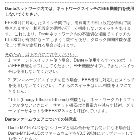
Danteネットワーク内では、ネットワークスイッチのEEE機能(*)を使用
しないでください。
EEE機能に対応したスイッチ間では、消費電力の相互設定が自動で調
整されますが、相互設定の調整が正しく機能しないスイッチもありま
す。 これにより、Danteネットワーク内の不適切な場面でスイッチの
EEE機能が有効になってしまう可能性があり、クロック同期性能が悪
化して音声が途切れる場合があります。
そのため、以下の点にご注意ください。
1. マネージドスイッチを使う場合、Danteを使用するすべてのポート
のEEE機能をオフにしてください。EEE機能がオフにできないスイッ
チは使用しないでください。
2. アンマネージドスイッチを使う場合、EEE機能に対応したスイッチ
を使用しないでください。 これらのスイッチはEEE機能をオフにで
きません。
* EEE (Energy Efficient Ethernet) 機能とは、ネットワークのトラフィ
ックが少ないときにイーサネット機器の消費電力を減らす技術。グリ
ーンイーサネットやIEEE802.3azとも呼ばれています。
Danteファームウェアについての注意点
Dante-MY16-AUDをQLシリーズと組み合わせてお使いになる場合は、
Dante-MY16-AUDのファームウェアをV3.3.9以降にアップデートして
お使いください。