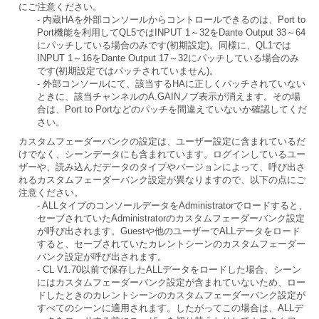
にご注意ください。
- 内蔵HAを外部コンソールからコントロールできるのは、Port to
Port機能を利用してQL5ではINPUT 1～32をDante Output 33～64
にパッチしている場合のみです(初期設定)。同様に、QL1では
INPUT 1～16をDante Output 17～32にパッチしている場合のみ
です(初期設定ではパッチされていません)。
- 外部コンソールにて、該当するHAに正しくパッチされていない
ときに、該当チャンネルのA.GAINノブ表示が消えます。その場
合は、Port to Portなどのパッチを間違えていないか確認してくだ
さい。
カスタムフェーダーバンクの設定は、ユーザー設定に含まれているだ
けでなく、シーンデータにも含まれています。ログインしているユー
ザーや、読み込んだデータのタイプやバージョンによって、呼び出さ
れるカスタムフェーダーバンク設定が異なりますので、以下の点にご
注意ください。
- ALLタイプのコンソールデータをAdministratorでロードすると、
セーブされていたAdministratorのカスタムフェーダーバンク設定
が呼び出されます。Guestや他のユーザーでALLデータをロード
すると、セーブされていたカレントシーンのカスタムフェーダー
バンク設定が呼び出されます。
- CL V1.70以前で保存したALLデータをロードした場合、シーン
にはカスタムフェーダーバンク設定が含まれていないため、ロー
ドしたときのカレントシーンのカスタムフェーダーバンク設定が
すべてのシーンに適用されます。したがってこの場合は、ALLデ