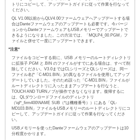
トリにコピーして、アップデートガイドに従って作業を行なって
ください。
QL V1.08以前からQLV4.00ファームウェアへアップデートする場
合はDanteファームウェアのアップデートも必要です。今バージ
ョンからDanteファームウェアもUSBメモリーでアップデートで
きるようになりました。この方法では、「MQLP4_00.PGM」フ
ァイルと併せて一度にアップデートできます。
*注意*
ファイルをコピーする前に、USB メモリーのルートディレクトリ
に拡張子.PGM と.BIN のファイルがすでにある場合は、すべて削
除してください。V3.0まではCLシリーズとQLシリーズは、同一
ファイル名(*「C-MD1.BIN」)の異なるファイルを使用してアップ
デートしていました。そのため誤った「C-MD1.BIN」ファイルが
ルートディレクトリに入ったままアップデートを行なうと、
TOUCH AND TURNノブが操作できなくなります。復帰するに
は、QLダウンロードファイルのディレクトリ
（\ql*_firm400\NAME SUB（*は機種番号））にある「QL-
MD103.BIN」ファイルをUSBメモリーのルートディレクトリにコ
ピーして、アップデートガイドに従って作業を行なってくださ
い。
USBメモリーを使ったDanteファームウェアのアップデートは10
分程度かかります。