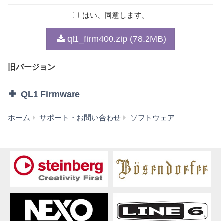
イルを削除してください。
はい、同意します。
1. 著作権および使用許諾
ql1_firm400.zip (78.2MB)
弊社はお客様に対し、本契約に基づいて配布されるプロ
グラム、データファイルおよび今後お客様に一定の条件
旧バージョン
付きで配布され得るそれらのバージョンアップ（以下
「本ソフトウェア」）を、お客様ご自身が所有または管
理するコンピュータ、スマートフォン、楽器または機器
QL1 Firmware
において使用するための譲渡不能な権利を許諾します。
これらの本ソフトウェアが記録される記録メディアや、
QL1
ホーム
サポート・お問い合わせ
ソフトウェア
本ソフトウェアの使用から得られるデータの所有権はお
Firmware
客様にありますが、本ソフトウェア自体の権利およびそ
V4.00
の著作権は、弊社およびライセンサーが有します。
(旧
バ
2. 使用制限
ー
お客様は、本ソフトウェアの利用にあたり、以下の行為
ジ
を行なってはなりません。
ョ
ン)
本ソフトウェアを逆コンパイル、逆アセンブル、
リバース・エンジニアリング、またはその他の方