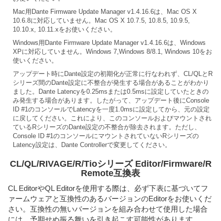
Mac用Dante Firmware Update Manager v1.4.16.6は、Mac OS X
10.6.8に対応していません。Mac OS X 10.7.5, 10.8.5, 10.9.5,
10.10.x, 10.11.xをお使いください。
Windows用Dante Firmware Update Manager v1.4.16.6は、Windows
XPに対応していません。Windows 7,Windows 8/8.1, Windows 10をお
使いください。
アップデート時にDante設定の初期化が正常に行なわれず、CL/QLとR
シリーズ間のDante設定に不整合が発生する場合があることがわかり
ました。Dante Latencyを0.25msまたは0.5msに設定していたときの
み発生する場合があります。したがって、アップデート後にConsole
ID #1のコンソールでLatencyを一度1.0msに設定してから、元の設定
に戻してください。これにより、このコンソールおよびマウントされ
ているRシリーズのDante設定の不整合が除去されます。ただし、
Console ID #1のコンソールにマウントされていないRシリーズの
Latency設定は、Dante Controllerで変更してください。
CL/QL/RIVAGE/R/Tioシリーズ Editor/Firmware/R
Remote互換表
CL EditorやQL Editorを使用する際は、必ず下表に基づいてフ
ァームウェアと互換性のあるバージョンのEditorをお使いくだ
さい。互換性の無いバージョンを組み合わせて使用した場合
には、予期せぬ振る舞いを引き起こす可能性があります。