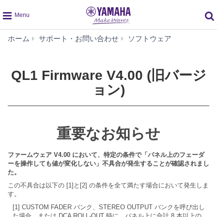
global
QL1
ホーム
サポート・お問い合わせ
ソフトウェア
navigation
Firmware
V4.00
(旧
QL1 Firmware V4.00 (旧バージ
バ
ョン)
ー
ジ
ョ
ン)
重要なお知らせ
ファームウェア V4.00 において、特定の条件で「パネル上のフェーダ
ーを操作しても値が変化しない」不具合が発生することが確認されまし
た。
この不具合は以下の [1]と[2] の条件を全て満たす場合において発生しま
す。
[1] CUSTOM FADER バンク、STEREO OUTPUT バンクを呼び出し
た場合、または DCA ROLL-OUT 時に、パネル上に合計 8 本以上の