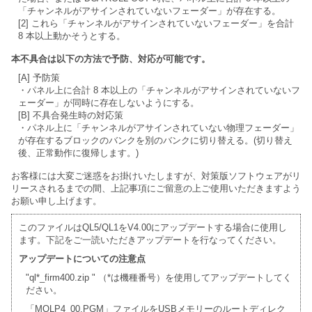
「チャンネルがアサインされていないフェーダー」が存在する。
[2] これら「チャンネルがアサインされていないフェーダー」を合計
8 本以上動かそうとする。
本不具合は以下の方法で予防、対応が可能です。
[A] 予防策
・パネル上に合計 8 本以上の「チャンネルがアサインされていないフ
ェーダー」が同時に存在しないようにする。
[B] 不具合発生時の対応策
・パネル上に「チャンネルがアサインされていない物理フェーダー」
が存在するブロックのバンクを別のバンクに切り替える。(切り替え
後、正常動作に復帰します。)
お客様には大変ご迷惑をお掛けいたしますが、対策版ソフトウェアがリ
リースされるまでの間、上記事項にご留意の上ご使用いただきますよう
お願い申し上げます。
このファイルはQL5/QL1をV4.00にアップデートする場合に使用し
ます。下記をご一読いただきアップデートを行なってください。
アップデートについての注意点
"ql*_firm400.zip " （*は機種番号）を使用してアップデートしてく
ださい。
「MQLP4_00.PGM」ファイルをUSBメモリーのルートディレク