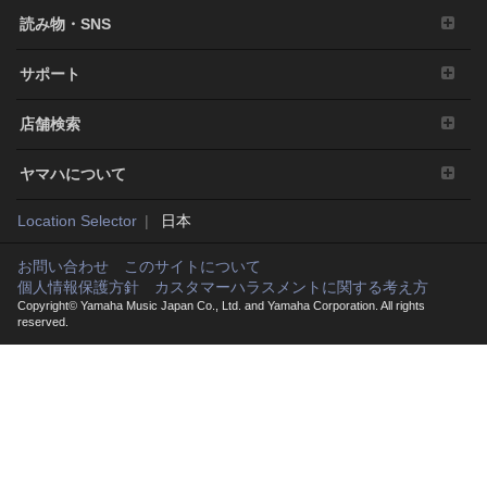
使用できなかったことにより生じた直接的、派生的、付
読み物・SNS
随的または間接的損害（データの破損、営業上の利益の
損失、業務の中断、営業情報の損失などによる損害を含
サポート
む）については、通常もしくは特別の損害に拘わらず、
たとえそのような損害の発生や第三者からの賠償請求の
可能性があることについて予め知らされた場合でも、弊
店舗検索
社に帰責事由がある場合を除き、一切責任を負いませ
ん。また、本ソフトウェアの使用においてお客様同士あ
ヤマハについて
るいはお客様と第三者間でトラブルが発生した場合、弊
社は一切の責任を負わないものとし、万一トラブルが発
Location Selector
日本
生した場合は当社を含まない当事者間で解決するものと
します。なお、本ソフトウェアの使用に関し、弊社が損
お問い合わせ
このサイトについて
害賠償責任を負う場合、弊社の故意又は重過失がある場
個人情報保護方針
カスタマーハラスメントに関する考え方
合を除き、お客様に直接生じた通常の損害に限られ、派
Copyright© Yamaha Music Japan Co., Ltd. and Yamaha Corporation. All rights
reserved.
生的、付随的、間接的損害又は特別損害は含まないもの
とし、本ソフトウェアと併せて使用する弊社製品の対価
として、お客様が支払った総額を限度額として責任を負
うものとします。
6. オープンソースソフトウェア
本ソフトウェアには、オープンソースライセンス(GNU