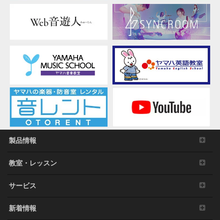
ものとします。その場合には、ただちに本ソフト
ウェアの使用を中止し、その複製および付帯文書
をすべて廃棄しなければなりません。
4. 製品の否認
お客様は本ソフトウェアを利用するリスクは全てお客様
のご負担となることを理解し明示的に同意するものとし
ます。本ソフトウェアおよび付帯文書は保証なしに「現
状のまま」提供されます。弊社は明示、黙示、法定にか
かわらず、品質保証、性能、権利の不侵害、商品性、特
定目的への適合性を含め、本ソフトウェアに関する一切
の保証や表明をいたしません。特に、本ソフトウェアが
お客様の要望に合うこと、本ソフトウェアに中断や遅延
がないこと、安全、正確、完全であること、エラーがな
製品情報
いこと、および欠陥の修整などについても表明や保証を
行いません。
教室・レッスン
5. 責任の制限
サービス
弊社の責任は、弊社に帰責事由がある場合を除き、本契
約で定める許諾を供与することのみに限定されるものと
新着情報
します。弊社は、本ソフトウェアの使用、またはそれを