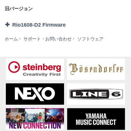
良俗に反するデータを配信すること。
弊社の許可無く本ソフトウェアの利用を前提とし
旧バージョン
たサービスを立ち上げること。
正当な保有者から許可を得ている場合またはその
Rio1608-D2 Firmware
他の法的な権限を有する場合を除いて、著作権そ
の他の財産的権利により保護された物の権利侵害
となる様態にて本ソフトウェアを利用すること。
Rio1608-
ホーム
サポート・お問い合わせ
ソフトウェア
本ソフトウェアにより使用または入手できる著作
D2
権曲について、商業的な目的で使用すること、著
Firmware
作者の許可無く複製、転送または配信したり、不
V1.10
特定多数にむけて再生および演奏すること、入手
(旧
できるデータの暗号を権利者の許可なく解除した
バ
り、電子すかしを改編したりすること。
ー
その他、法律・公序良俗に反する行為。
ジ
ョ
3. 発行と終了
ン)
本契約は、お客様が本利用規約に同意した日に発
効します。
本契約は、お客様が著作権法または本契約に定め
る使用条件の条項に一つでも違反されたときは、
弊社からの終了通知がなくても自動的に終了する