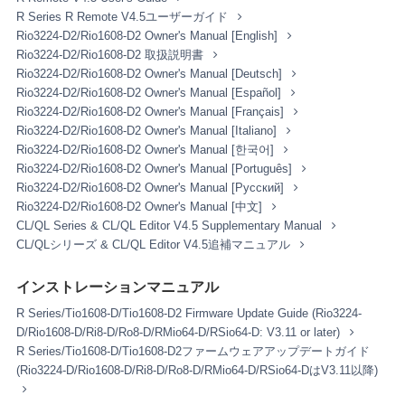
これらの本ソフトウェアが記録される記録メディアや、
R Series R Remote V4.5ユーザーガイド
本ソフトウェアの使用から得られるデータの所有権はお
Rio3224-D2/Rio1608-D2 Owner's Manual [English]
客様にありますが、本ソフトウェア自体の権利およびそ
Rio3224-D2/Rio1608-D2 取扱説明書
の著作権は、弊社およびライセンサーが有します。
Rio3224-D2/Rio1608-D2 Owner's Manual [Deutsch]
Rio3224-D2/Rio1608-D2 Owner's Manual [Español]
2. 使用制限
Rio3224-D2/Rio1608-D2 Owner's Manual [Français]
Rio3224-D2/Rio1608-D2 Owner's Manual [Italiano]
お客様は、本ソフトウェアの利用にあたり、以下の行為
Rio3224-D2/Rio1608-D2 Owner's Manual [한국어]
を行なってはなりません。
Rio3224-D2/Rio1608-D2 Owner's Manual [Português]
本ソフトウェアを逆コンパイル、逆アセンブル、
Rio3224-D2/Rio1608-D2 Owner's Manual [Русский]
リバース・エンジニアリング、またはその他の方
Rio3224-D2/Rio1608-D2 Owner's Manual [中文]
法により、人間が感得できる形にすること(ただ
CL/QL Series & CL/QL Editor V4.5 Supplementary Manual
し、著作権法その他適用される法令により明示的
CL/QLシリーズ & CL/QL Editor V4.5追補マニュアル
に許可されている場合を除く)。
本ソフトウェアの全体または一部を複製、修正、
インストレーションマニュアル
改変、賃貸、リース、転売、頒布または本ソフト
ウェアの内容に基づいて二次的著作物をつくるこ
R Series/Tio1608-D/Tio1608-D2 Firmware Update Guide (Rio3224-
と。
D/Rio1608-D/Ri8-D/Ro8-D/RMio64-D/RSio64-D: V3.11 or later)
本ソフトウェアを、ネットワークを通して別のコ
R Series/Tio1608-D/Tio1608-D2ファームウェアアップデートガイド
ンピュータに伝送すること。
(Rio3224-D/Rio1608-D/Ri8-D/Ro8-D/RMio64-D/RSio64-DはV3.11以降)
本ソフトウェアを利用して、違法なデータや公序