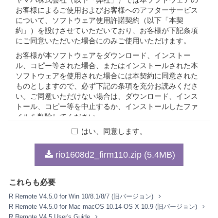
お客様によるご使用およびお客様へのアフターサービス
について、ソフトウェア使用許諾契約（以下「本契
約」）を設けさせていただいており、お客様が下記条項
にご同意いただいた場合にのみご使用いただけます。
お客様が本ソフトウェアをダウンロード、インストー
ル、コピー等された場合、またはインストールされた本
ソフトウェアを使用された場合には本契約に同意された
ものとしますので、必ず下記の条項を充分お読みくださ
い。ご同意いただけない場合は、ダウンロード、インス
トール、コピー等を中止するか、インストールしたファ
イルを削除してください。
はい、同意します。
1. 著作権および使用許諾
rio1608d2_firm110.zip (5.4MB)
弊社はお客様に対し、本契約に基づいて配布されるプロ
グラム、データファイルおよび今後お客様に一定の条件
これらも必要
付きで配布され得るそれらのバージョンアップ（以下
「本ソフトウェア」）を、お客様ご自身が所有または管
R Remote V4.5.0 for Win 10/8.1/8/7 (旧バージョン)
理するコンピュータ、スマートフォン、楽器または機器
R Remote V4.5.0 for Mac macOS 10.14-OS X 10.9 (旧バージョン)
において使用するための譲渡不能な権利を許諾します。
R Remote V4.5 User's Guide