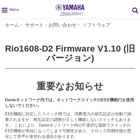
global
Rio1608-
ホーム
サポート・お問い合わせ
ソフトウェア
navigation
D2
Firmware
V1.10
Rio1608-D2 Firmware V1.10 (旧
(旧
バージョン)
バ
ー
ジ
ョ
重要なお知らせ
ン)
Danteネットワーク内では、ネットワークスイッチのEEE機能(*)を使用
しないでください。
EEE機能に対応したスイッチ間では、消費電力の相互設定が自動で調
整されますが、相互設定の調整が正しく機能しないスイッチもありま
す。 これにより、Danteネットワーク内の不適切な場面でスイッチの
EEE機能が有効になってしまう可能性があり、クロック同期性能が悪
化して音声が途切れる場合があります。