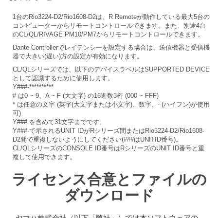
1台のRio3224-D2/Rio1608-D2は、R Remoteが動作している最大5台の
コンピューターからリモートコントロールできます。また、別途4台
のCL/QL/RIVAGE PM10/PM7からリモートコントロールできます。
Dante Controllerでレイテンシーを設定する場合は、送信機器と受信機
器で大きい(遅い)方の設定が有効になります。
CL/QLシリーズでは、以下のデバイスラベルはSUPPORTED DEVICE
として認識するために使用します。
Y###-**********
# は0 ~ 9、A ~ F (大文字) の16進数3桁 (000 ~ FFF)
* は任意の文字 (英字(大文字または小文字)、数字、- (ハイフン)が使用
可)
Y### を含めて31文字までです。
Y###-で示されるUNIT IDがRシリーズ間またはRio3224-D2/Rio1608-
D2間で重複しないようにしてください(###はUNITID番号)。
CL/QLシリーズのCONSOLE ID番号はRシリーズのUNIT ID番号と重
複して使用できます。
ライセンス合意とファイルの
ダウンロード
ヤマハ株式会社（以下「弊社」）では本ソフトウェアの