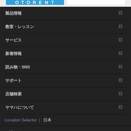
弊社からの終了通知がなくても自動的に終了する
ものとします。その場合には、ただちに本ソフト
ウェアの使用を中止し、その複製および付帯文書
製品情報
をすべて廃棄しなければなりません。
教室・レッスン
4. 製品の否認
お客様は本ソフトウェアを利用するリスクは全てお客様
サービス
のご負担となることを理解し明示的に同意するものとし
ます。本ソフトウェアおよび付帯文書は保証なしに「現
新着情報
状のまま」提供されます。弊社は明示、黙示、法定にか
かわらず、品質保証、性能、権利の不侵害、商品性、特
読み物・SNS
定目的への適合性を含め、本ソフトウェアに関する一切
の保証や表明をいたしません。特に、本ソフトウェアが
サポート
お客様の要望に合うこと、本ソフトウェアに中断や遅延
がないこと、安全、正確、完全であること、エラーがな
店舗検索
いこと、および欠陥の修整などについても表明や保証を
行いません。
ヤマハについて
5. 責任の制限
Location Selector
日本
弊社の責任は、弊社に帰責事由がある場合を除き、本契
約で定める許諾を供与することのみに限定されるものと