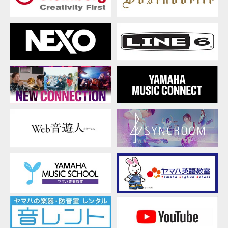
本ソフトウェアを利用して、違法なデータや公序
macOS
良俗に反するデータを配信すること。
11(Intel/Apple
弊社の許可無く本ソフトウェアの利用を前提とし
M1),
たサービスを立ち上げること。
10.15-
正当な保有者から許可を得ている場合またはその
10.13
他の法的な権限を有する場合を除いて、著作権そ
(旧
の他の財産的権利により保護された物の権利侵害
バ
となる様態にて本ソフトウェアを利用すること。
ー
本ソフトウェアにより使用または入手できる著作
ジ
権曲について、商業的な目的で使用すること、著
ョ
作者の許可無く複製、転送または配信したり、不
ン)
特定多数にむけて再生および演奏すること、入手
できるデータの暗号を権利者の許可なく解除した
り、電子すかしを改編したりすること。
その他、法律・公序良俗に反する行為。
3. 発行と終了
本契約は、お客様が本利用規約に同意した日に発
効します。
本契約は、お客様が著作権法または本契約に定め
る使用条件の条項に一つでも違反されたときは、