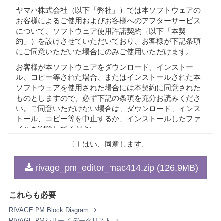
ヤマハ株式会社（以下「弊社」）では本ソフトウェアの
お客様によるご使用およびお客様へのアフターサービス
について、ソフトウェア使用許諾契約（以下「本契
約」）を設けさせていただいており、お客様が下記条項
にご同意いただいた場合にのみご使用いただけます。
お客様が本ソフトウェアをダウンロード、インストー
ル、コピー等された場合、またはインストールされた本
ソフトウェアを使用された場合には本契約に同意された
ものとしますので、必ず下記の条項を充分お読みくださ
い。ご同意いただけない場合は、ダウンロード、インス
トール、コピー等を中止するか、インストールしたファ
イルを削除してください。
はい、同意します。
1. 著作権および使用許諾
rivage_pm_editor_mac414.zip (126.9MB)
弊社はお客様に対し、本契約に基づいて配布されるプロ
グラム、データファイルおよび今後お客様に一定の条件
これらも必要
付きで配布され得るそれらのバージョンアップ（以下
「本ソフトウェア」）を、お客様ご自身が所有または管
RIVAGE PM Block Diagram
理するコンピュータ、スマートフォン、楽器または機器
RIVAGE PMシリーズ データリスト