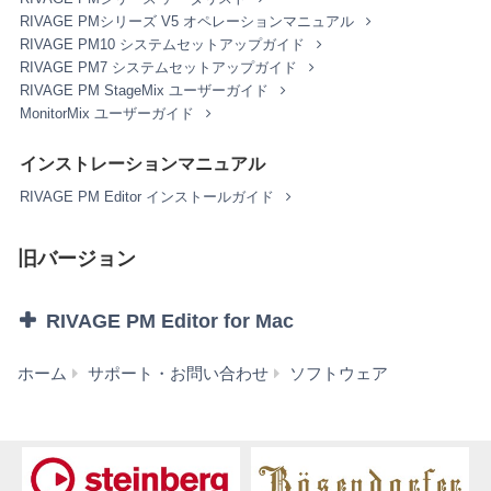
において使用するための譲渡不能な権利を許諾します。
RIVAGE PMシリーズ V5 オペレーションマニュアル
これらの本ソフトウェアが記録される記録メディアや、
RIVAGE PM10 システムセットアップガイド
本ソフトウェアの使用から得られるデータの所有権はお
RIVAGE PM7 システムセットアップガイド
客様にありますが、本ソフトウェア自体の権利およびそ
RIVAGE PM StageMix ユーザーガイド
の著作権は、弊社およびライセンサーが有します。
MonitorMix ユーザーガイド
2. 使用制限
インストレーションマニュアル
お客様は、本ソフトウェアの利用にあたり、以下の行為
RIVAGE PM Editor インストールガイド
を行なってはなりません。
本ソフトウェアを逆コンパイル、逆アセンブル、
旧バージョン
リバース・エンジニアリング、またはその他の方
法により、人間が感得できる形にすること(ただ
し、著作権法その他適用される法令により明示的
RIVAGE PM Editor for Mac
に許可されている場合を除く)。
本ソフトウェアの全体または一部を複製、修正、
RIVAGE
ホーム
サポート・お問い合わせ
ソフトウェア
改変、賃貸、リース、転売、頒布または本ソフト
PM
ウェアの内容に基づいて二次的著作物をつくるこ
Editor
と。
V4.1.4
本ソフトウェアを、ネットワークを通して別のコ
for
ンピュータに伝送すること。
Mac