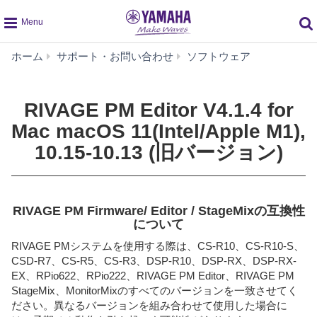
global
RIVAGE
ホーム
サポート・お問い合わせ
ソフトウェア
navigation
PM
Editor
V4.1.4
RIVAGE PM Editor V4.1.4 for
for
Mac macOS 11(Intel/Apple M1),
Mac
macOS
10.15-10.13 (旧バージョン)
11(Intel/Apple
M1),
10.15-
10.13
RIVAGE PM Firmware/ Editor / StageMixの互換性
(旧
について
バ
RIVAGE PMシステムを使用する際は、CS-R10、CS-R10-S、
ー
CSD-R7、CS-R5、CS-R3、DSP-R10、DSP-RX、DSP-RX-
ジ
EX、RPio622、RPio222、RIVAGE PM Editor、RIVAGE PM
ョ
StageMix、MonitorMixのすべてのバージョンを一致させてく
ン)
ださい。異なるバージョンを組み合わせて使用した場合に