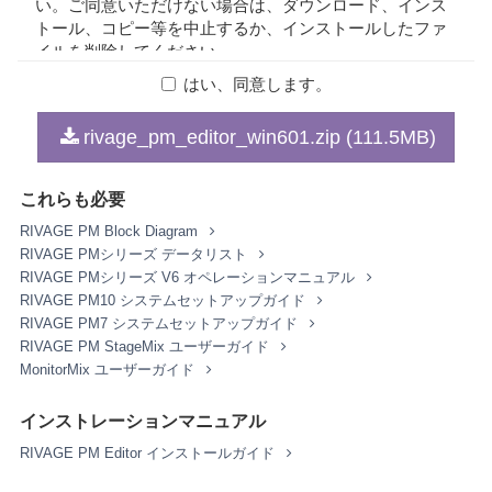
い。ご同意いただけない場合は、ダウンロード、インス
トール、コピー等を中止するか、インストールしたファ
イルを削除してください。
はい、同意します。
1. 著作権および使用許諾
rivage_pm_editor_win601.zip (111.5MB)
弊社はお客様に対し、本契約に基づいて配布されるプロ
グラム、データファイルおよび今後お客様に一定の条件
これらも必要
付きで配布され得るそれらのバージョンアップ（以下
「本ソフトウェア」）を、お客様ご自身が所有または管
RIVAGE PM Block Diagram
理するコンピュータ、スマートフォン、楽器または機器
RIVAGE PMシリーズ データリスト
において使用するための譲渡不能な権利を許諾します。
RIVAGE PMシリーズ V6 オペレーションマニュアル
これらの本ソフトウェアが記録される記録メディアや、
RIVAGE PM10 システムセットアップガイド
本ソフトウェアの使用から得られるデータの所有権はお
RIVAGE PM7 システムセットアップガイド
客様にありますが、本ソフトウェア自体の権利およびそ
RIVAGE PM StageMix ユーザーガイド
の著作権は、弊社およびライセンサーが有します。
MonitorMix ユーザーガイド
2. 使用制限
インストレーションマニュアル
お客様は、本ソフトウェアの利用にあたり、以下の行為
RIVAGE PM Editor インストールガイド
を行なってはなりません。