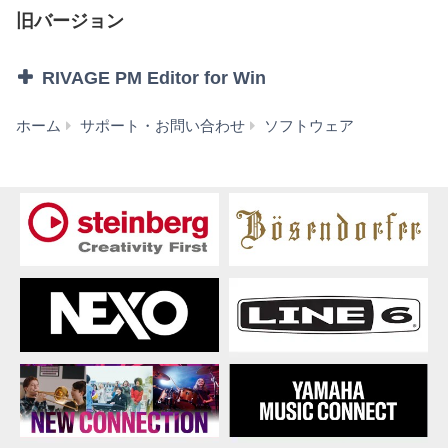
本ソフトウェアを逆コンパイル、逆アセンブル、
旧バージョン
リバース・エンジニアリング、またはその他の方
法により、人間が感得できる形にすること(ただ
し、著作権法その他適用される法令により明示的
RIVAGE PM Editor for Win
に許可されている場合を除く)。
本ソフトウェアの全体または一部を複製、修正、
RIVAGE
ホーム
サポート・お問い合わせ
ソフトウェア
改変、賃貸、リース、転売、頒布または本ソフト
PM
ウェアの内容に基づいて二次的著作物をつくるこ
Editor
と。
V6.0.1
本ソフトウェアを、ネットワークを通して別のコ
for
ンピュータに伝送すること。
Win
本ソフトウェアを利用して、違法なデータや公序
11/10
良俗に反するデータを配信すること。
(旧
弊社の許可無く本ソフトウェアの利用を前提とし
バ
たサービスを立ち上げること。
ー
正当な保有者から許可を得ている場合またはその
ジ
他の法的な権限を有する場合を除いて、著作権そ
ョ
の他の財産的権利により保護された物の権利侵害
ン)
となる様態にて本ソフトウェアを利用すること。
本ソフトウェアにより使用または入手できる著作
権曲について、商業的な目的で使用すること、著
作者の許可無く複製、転送または配信したり、不