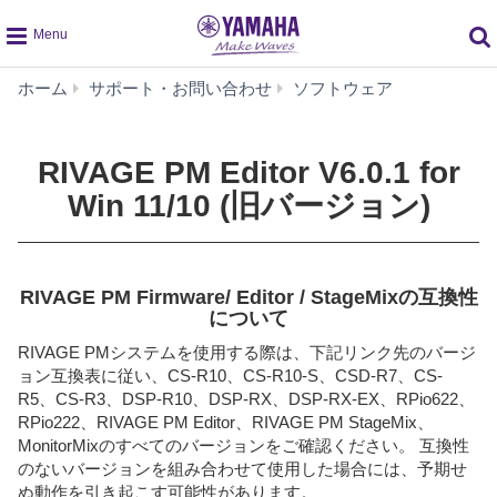
global
RIVAGE
ホーム
サポート・お問い合わせ
ソフトウェア
navigation
PM
Editor
V6.0.1
RIVAGE PM Editor V6.0.1 for
for
Win 11/10 (旧バージョン)
Win
11/10
(旧
バ
RIVAGE PM Firmware/ Editor / StageMixの互換性
ー
について
ジ
ョ
RIVAGE PMシステムを使用する際は、下記リンク先のバージ
ン)
ョン互換表に従い、CS-R10、CS-R10-S、CSD-R7、CS-
R5、CS-R3、DSP-R10、DSP-RX、DSP-RX-EX、RPio622、
RPio222、RIVAGE PM Editor、RIVAGE PM StageMix、
MonitorMixのすべてのバージョンをご確認ください。 互換性
のないバージョンを組み合わせて使用した場合には、予期せ
ぬ動作を引き起こす可能性があります。