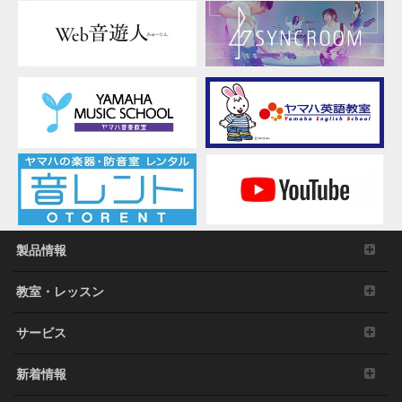
特定多数にむけて再生および演奏すること、入手
できるデータの暗号を権利者の許可なく解除した
り、電子すかしを改編したりすること。
その他、法律・公序良俗に反する行為。
3. 発行と終了
本契約は、お客様が本利用規約に同意した日に発
効します。
本契約は、お客様が著作権法または本契約に定め
る使用条件の条項に一つでも違反されたときは、
弊社からの終了通知がなくても自動的に終了する
ものとします。その場合には、ただちに本ソフト
ウェアの使用を中止し、その複製および付帯文書
製品情報
をすべて廃棄しなければなりません。
教室・レッスン
4. 製品の否認
お客様は本ソフトウェアを利用するリスクは全てお客様
サービス
のご負担となることを理解し明示的に同意するものとし
ます。本ソフトウェアおよび付帯文書は保証なしに「現
新着情報
状のまま」提供されます。弊社は明示、黙示、法定にか