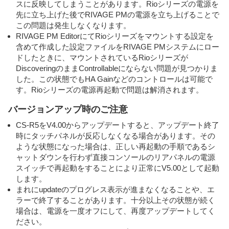
スに反映してしまうことがあります。Rioシリーズの電源を
先に立ち上げた後でRIVAGE PMの電源を立ち上げることで
この問題は発生しなくなります。
RIVAGE PM EditorにてRioシリーズをマウントする設定を
含めて作成した設定ファイルをRIVAGE PMシステムにロー
ドしたときに、マウントされているRioシリーズが
DiscoveringのままControllableにならない問題が見つかりま
した。この状態でもHA Gainなどのコントロールは可能で
す。Rioシリーズの電源再起動で問題は解消されます。
バージョンアップ時のご注意
CS-R5をV4.00からアップデートすると、アップデート終了
時にタッチパネルが反応しなくなる場合があります。その
ような状態になった場合は、正しい再起動の手順であるシ
ャットダウンを行わず直接コンソールのリアパネルの電源
スイッチで再起動をすることにより正常にV5.00として起動
します。
まれにupdateのプログレス表示が進まなくなることや、エ
ラーで終了することがあります。十分以上その状態が続く
場合は、電源を一度オフにして、再度アップデートしてく
ださい。