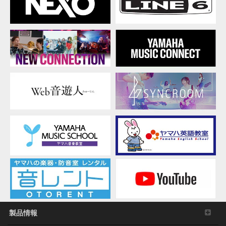
ン)
できるデータの暗号を権利者の許可なく解除した
り、電子すかしを改編したりすること。
その他、法律・公序良俗に反する行為。
3. 発行と終了
本契約は、お客様が本利用規約に同意した日に発
効します。
本契約は、お客様が著作権法または本契約に定め
る使用条件の条項に一つでも違反されたときは、
弊社からの終了通知がなくても自動的に終了する
ものとします。その場合には、ただちに本ソフト
ウェアの使用を中止し、その複製および付帯文書
をすべて廃棄しなければなりません。
4. 製品の否認
お客様は本ソフトウェアを利用するリスクは全てお客様
のご負担となることを理解し明示的に同意するものとし
ます。本ソフトウェアおよび付帯文書は保証なしに「現
状のまま」提供されます。弊社は明示、黙示、法定にか
製品情報
かわらず、品質保証、性能、権利の不侵害、商品性、特
定目的への適合性を含め、本ソフトウェアに関する一切