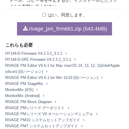
トール、コピー等を中止するか、インストールしたファ
イルを削除してください。
はい、同意します。
1. 著作権および使用許諾
rivage_pm_firm661.zip (543.4MB)
弊社はお客様に対し、本契約に基づいて配布されるプロ
グラム、データファイルおよび今後お客様に一定の条件
これらも必要
付きで配布され得るそれらのバージョンアップ（以下
「本ソフトウェア」）を、お客様ご自身が所有または管
HY144-D Firmware V4.2.3.1_3.1.1
理するコンピュータ、スマートフォン、楽器または機器
HY144-D-SRC Firmware V4.2.3.2_3.1.1
において使用するための譲渡不能な権利を許諾します。
RIVAGE PM Editor V6.6.1 for Mac macOS 14, 13, 12, 11(Intel/Apple
これらの本ソフトウェアが記録される記録メディアや、
silicon) (旧バージョン)
本ソフトウェアの使用から得られるデータの所有権はお
RIVAGE PM Editor V6.6.1 for Win 11/10 (旧バージョン)
客様にありますが、本ソフトウェア自体の権利およびそ
RIVAGE PM StageMix
の著作権は、弊社およびライセンサーが有します。
MonitorMix (iOS)
MonitorMix (Android)
2. 使用制限
RIVAGE PM Block Diagram
RIVAGE PMシリーズ データリスト
お客様は、本ソフトウェアの利用にあたり、以下の行為
RIVAGE PMシリーズ V6 オペレーションマニュアル
を行なってはなりません。
RIVAGE PM10 システムセットアップガイド
本ソフトウェアを逆コンパイル、逆アセンブル、
RIVAGE PM7 システムセットアップガイド