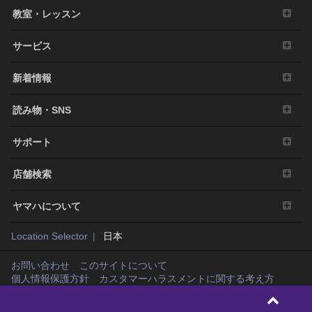
教室・レッスン
の保証や表明をいたしません。特に、本ソフトウェアが
お客様の要望に合うこと、本ソフトウェアに中断や遅延
がないこと、安全、正確、完全であること、エラーがな
サービス
いこと、および欠陥の修整などについても表明や保証を
行いません。
新着情報
5. 責任の制限
読み物・SNS
弊社の責任は、弊社に帰責事由がある場合を除き、本契
約で定める許諾を供与することのみに限定されるものと
サポート
します。弊社は、本ソフトウェアの使用、またはそれを
使用できなかったことにより生じた直接的、派生的、付
店舗検索
随的または間接的損害（データの破損、営業上の利益の
損失、業務の中断、営業情報の損失などによる損害を含
ヤマハについて
む）については、通常もしくは特別の損害に拘わらず、
たとえそのような損害の発生や第三者からの賠償請求の
Location Selector
日本
可能性があることについて予め知らされた場合でも、弊
社に帰責事由がある場合を除き、一切責任を負いませ
お問い合わせ
このサイトについて
ん。また、本ソフトウェアの使用においてお客様同士あ
個人情報保護方針
カスタマーハラスメントに関する考え方
るいはお客様と第三者間でトラブルが発生した場合、弊
Copyright© Yamaha Music Japan Co., Ltd. and Yamaha Corporation. All rights
社は一切の責任を負わないものとし、万一トラブルが発
reserved.
生した場合は当社を含まない当事者間で解決するものと