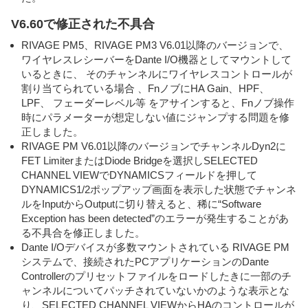
V6.60で修正された不具合
RIVAGE PM5、RIVAGE PM3 V6.01以降のバージョンで、
ワイヤレスレシーバーをDante I/O機器としてマウントして
いるときに、 そのチャンネルにワイヤレスコントロールが
割り当てられている場合 、FnノブにHA Gain、HPF、
LPF、 フェーダーレベル等 をアサインすると、Fnノブ操作
時にパラメーターが想定しない値にジャンプする問題を修
正しました。
RIVAGE PM V6.01以降のバージョンでチャンネルDyn2に
FET LimiterまたはDiode Bridgeを選択しSELECTED
CHANNEL VIEWでDYNAMICSフィールドを押して
DYNAMICS1/2ポップアップ画面を表示した状態でチャンネ
ルをInputからOutputに切り替えると、稀に“Software
Exception has been detected”のエラーが発生することがあ
る不具合を修正しました。
Dante I/Oデバイスが多数マウントされている RIVAGE PM
システムで、接続されたPCアプリケーションのDante
Controllerのプリセットファイルをロードしたきに一部のチ
ャンネルについてパッチされていないかのような表示とな
り、SELECTED CHANNEL VIEWからHAのコントロールが