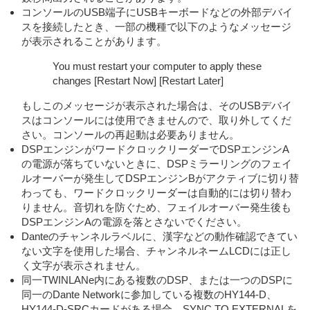
コンソールのUSB端子にUSBキーボードなどの外部デバイ
スを接続したとき、一部の機種で以下のようなメッセージ
が表示されることがあります。
You must restart your computer to apply these
changes [Restart Now] [Restart Later]
もしこのメッセージが表示された場合は、そのUSBデバイ
スはコンソールには使用できませんので、取り外してくだ
さい。コンソールの再起動は必要ありません。
DSPエンジンがワードクロックリーダーでDSPエンジンA
の電源が落ちていないときに、DSPミラーリングのフェイ
ルオーバーが発生してDSPエンジンBがアクティブに切り替
わっても、ワードクロックリーダーは自動的には切り替わ
りません。音切れを防ぐため、フェイルオーバー発生後も
DSPエンジンAの電源を落とさないでください。
Danteのチャンネルラベルに、漢字などの動作確認できてい
ない文字を使用した場合、チャンネルネームLCDには正し
く文字が表示されません。
同一TWINLANe内にある複数のDSP、または一つのDSPに
同一のDante Networkに参加している複数のHY144-D、
HY144-D-SRCカードがある場合、SYNC TO EXTERNALを