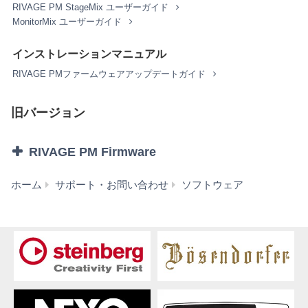
リバース・エンジニアリング、またはその他の方
RIVAGE PM StageMix ユーザーガイド
法により、人間が感得できる形にすること(ただ
MonitorMix ユーザーガイド
し、著作権法その他適用される法令により明示的
に許可されている場合を除く)。
インストレーションマニュアル
本ソフトウェアの全体または一部を複製、修正、
改変、賃貸、リース、転売、頒布または本ソフト
RIVAGE PMファームウェアアップデートガイド
ウェアの内容に基づいて二次的著作物をつくるこ
と。
旧バージョン
本ソフトウェアを、ネットワークを通して別のコ
ンピュータに伝送すること。
本ソフトウェアを利用して、違法なデータや公序
RIVAGE PM Firmware
良俗に反するデータを配信すること。
弊社の許可無く本ソフトウェアの利用を前提とし
RIVAGE
ホーム
サポート・お問い合わせ
ソフトウェア
たサービスを立ち上げること。
PM
正当な保有者から許可を得ている場合またはその
Firmware
他の法的な権限を有する場合を除いて、著作権そ
V6.61
の他の財産的権利により保護された物の権利侵害
(旧
となる様態にて本ソフトウェアを利用すること。
バ
本ソフトウェアにより使用または入手できる著作
ー
権曲について、商業的な目的で使用すること、著
ジ
作者の許可無く複製、転送または配信したり、不
ョ
特定多数にむけて再生および演奏すること、入手