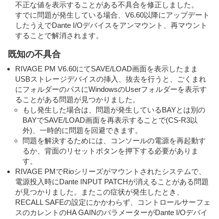
不正な値を表示することがある不具合を修正しました。
すでに問題が発生している場合、V6.60以降にアップデート
したうえでDante I/Oデバイスをアンマウント、再マウント
することで解消されます。
既知の不具合
RIVAGE PM V6.60にてSAVE/LOAD画面を表示したまま
USBストレージデバイスの挿入、抜去を行うと、ごくまれ
にフォルダーのパスにWindowsのUserフォルダーを表示す
ることがある問題が見つかりました。
もし発生した場合は、問題が発生しているBAYとは別の
BAYでSAVE/LOAD画面を再表示することで(CS-R3以
外)、一時的に問題を回避できます。
問題を解決するためには、コンソールの電源を再起動す
るか、背面のリセットボタンを押下する必要がありま
す。
RIVAGE PMでRioシリーズがマウントされたシステムで、
電源投入時にDante INPUT PATCHが消えることがある問題
が見つかりました。またこの症状が発生したとき、
RECALL SAFEの設定にかかわらず、コントロールサーフェ
スのカレントのHA GAINのパラメーターがDante I/Oデバイ