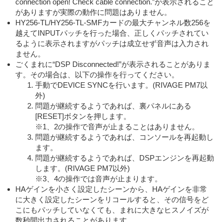
connection open! Check cable connection.”が表示されること
がありますが実際の動作に問題はありません。
HY256-TL/HY256-TL-SMFカードの最大チャンネル数256を
越えてINPUTパッチを行った場合、正しくパッチされてい
るように表示されますがパッチは成立せず音声は入力され
ません。
ごくまれに“DSP Disconnected!”が表示されることがありま
す。その場合は、以下の操作を行ってください。
手動でDEVICE SYNCを行います。(RIVAGE PM7以
外)
問題が継続するようであれば、裏パネルにある
[RESET]ボタンを押します。
※1、2の操作で音声が止まることはありません。
問題が継続するようであれば、コンソールを再起動し
ます。
問題が継続するようであれば、DSPエンジンを再起動
します。(RIVAGE PM7以外)
※3、4の操作では音声が止まります。
HAゲインを小さく設定したシーンから、HAゲインを非常
に大きく設定したシーンをリコールすると、その信号をど
こにもパッチしていなくても、まれに大きなヒスノイズが
数秒間出力されることがあります。