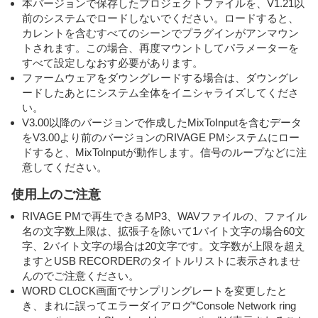
本バージョンで保存したプロジェクトファイルを、V1.21以
前のシステムでロードしないでください。ロードすると、
カレントを含むすべてのシーンでプラグインがアンマウン
トされます。この場合、再度マウントしてパラメーターを
すべて設定しなおす必要があります。
ファームウェアをダウングレードする場合は、ダウングレ
ードしたあとにシステム全体をイニシャライズしてくださ
い。
V3.00以降のバージョンで作成したMixToInputを含むデータ
をV3.00より前のバージョンのRIVAGE PMシステムにロー
ドすると、MixToInputが動作します。信号のループなどに注
意してください。
使用上のご注意
RIVAGE PMで再生できるMP3、WAVファイルの、ファイル
名の文字数上限は、拡張子を除いて1バイト文字の場合60文
字、2バイト文字の場合は20文字です。文字数が上限を超え
ますとUSB RECORDERのタイトルリストに表示されませ
んのでご注意ください。
WORD CLOCK画面でサンプリングレートを変更したと
き、まれに誤ってエラーダイアログ“Console Network ring