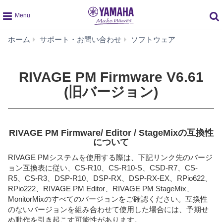
global
RIVAGE
ホーム
サポート・お問い合わせ
ソフトウェア
navigation
PM
Firmware
V6.61
RIVAGE PM Firmware V6.61
(旧
(旧バージョン)
バ
ー
ジ
ョ
RIVAGE PM Firmware/ Editor / StageMixの互換性
ン)
について
RIVAGE PMシステムを使用する際は、下記リンク先のバージ
ョン互換表に従い、CS-R10、CS-R10-S、CSD-R7、CS-
R5、CS-R3、DSP-R10、DSP-RX、DSP-RX-EX、RPio622、
RPio222、RIVAGE PM Editor、RIVAGE PM StageMix、
MonitorMixのすべてのバージョンをご確認ください。互換性
のないバージョンを組み合わせて使用した場合には、予期せ
ぬ動作を引き起こす可能性があります。