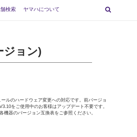
検
店舗検索
ヤマハについて
索
旧バージョン)
nteモジュールのハードウェア変更への対応です。前バージョ
め既にV3.10をご使用中のお客様はアップデート不要です。
できます。詳細は各機器のバージョン互換表をご参照ください。