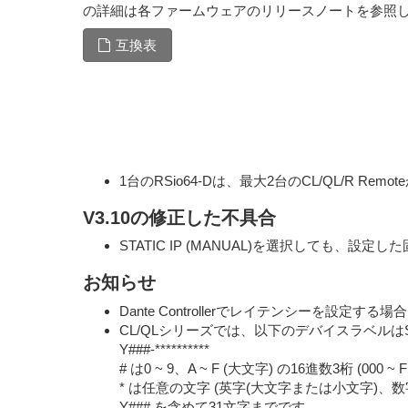
の詳細は各ファームウェアのリリースノートを参照
互換表
1台のRSio64-Dは、最大2台のCL/QL/R R
V3.10の修正した不具合
STATIC IP (MANUAL)を選択しても、
お知らせ
Dante Controllerでレイテンシーを設
CL/QLシリーズでは、以下のデバイスラベルはS
Y###-**********
# は0 ~ 9、A ~ F (大文字) の16進数3桁 (000 ~ F
* は任意の文字 (英字(大文字または小文字)、数
Y### を含めて31文字までです。