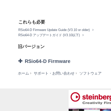
2. 使用制限
お客様は、本ソフトウェアの利用にあたり、以
本ソフトウェアを逆コンパイル、逆アセン
これらも必要
法その他適用される法令により明示的に許
本ソフトウェアの全体または一部を複製、
RSio64-D Firmware Update Guide (V3.10 or older)
本ソフトウェアを、ネットワークを通して
RSio64-D アップデートガイド (V3.10以下)
本ソフトウェアを利用して、違法なデータ
弊社の許可無く本ソフトウェアの利用を前
旧バージョン
正当な保有者から許可を得ている場合また
態にて本ソフトウェアを利用すること。
本ソフトウェアにより使用または入手でき
RSio64-D Firmware
にむけて再生および演奏すること、入手で
その他、法律・公序良俗に反する行為。
RS
ホーム
サポート・お問い合わせ
ソフトウェア
D
3. 発行と終了
Firmw
本契約は、お客様が本利用規約に同意した
V3.10
本契約は、お客様が著作権法または本契約
2
ます。その場合には、ただちに本ソフトウ
(旧
バ
4. 製品の否認
ー