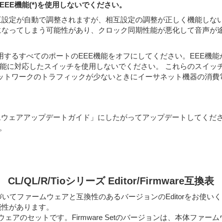
EEE機能(*)を使用しないでください。
互設定が自動で調整されますが、相互設定の調整が正しく機能しないス
になってしまう可能性があり、クロック同期性能が悪化して音声が
eを使用するすべてのポートのEEE機能をオフにしてください。EEE
E機能に対応したスイッチを使用しないでください。 これらのスイッ
hernet) 機能とは、ネットワークのトラフィックが少ないときにイーサネッ
ームウェアアップデートガイド」にしたがってアップデートしてください
。
CL/QL/R/Tioシリーズ Editor/Firmware互換表
必ず下表に基づいてファームウェアと互換性のあるバージョンのEditorを
能性があります。
ムウェアのセットです。Firmware Setのバージョンは、本体ファームウェ