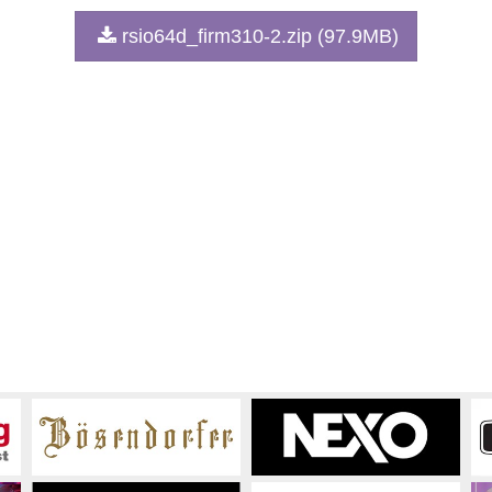
rsio64d_firm310-2.zip (97.9MB)
下の行為を行なってはなりません。
ブル、リバース・エンジニアリング、またはその他の方法により、
可されている場合を除く)。
修正、改変、賃貸、リース、転売、頒布または本ソフトウェアの内
別のコンピュータに伝送すること。
や公序良俗に反するデータを配信すること。
提としたサービスを立ち上げること。
はその他の法的な権限を有する場合を除いて、著作権その他の財産
る著作権曲について、商業的な目的で使用すること、著作者の許可
きるデータの暗号を権利者の許可なく解除したり、電子すかしを改
io64-
are
日に発効します。
-
に定める使用条件の条項に一つでも違反されたときは、弊社からの
ェアの使用を中止し、その複製および付帯文書をすべて廃棄しなけ