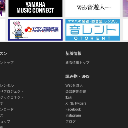
てお客様のご負担となることを理解し明示的に同意するものとしま
示、法定にかかわらず、品質保証、性能、権利の不侵害、商品性、
本ソフトウェアがお客様の要望に合うこと、本ソフトウェアに中断
についても表明や保証を行いません。
き、本契約で定める許諾を供与することのみに限定されるものとし
、派生的、付随的または間接的損害（データの破損、営業上の利益
スン
新着情報
損害に拘わらず、たとえそのような損害の発生や第三者からの賠償
一切責任を負いません。また、本ソフトウェアの使用においてお客
ントップ
新着情報トップ
とし、万一トラブルが発生した場合は当社を含まない当事者間で解
社の故意又は重過失がある場合を除き、お客様に直接生じた通常の
読み物・SNS
と併せて使用する弊社製品の対価として、お客様が支払った総額を
レンタル
Web音遊人
りプロジェクト
楽器解体全書
ジックコネクト
動画
ral Public License、Lesser General Public L
学
X（旧Twitter）
スソフトウェア」)が含まれる場合があります。オープンソースソ
ンロード
Facebook
、本契約と各オープンソースライセンスとで矛盾する内容が規定さ
ス
Instagram
されます。
ョップ
ブログ
援