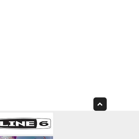
人間が感得できる形にすること(ただし、著作権
容に基づいて二次的著作物をつくること。
的権利により保護された物の権利侵害となる様
無く複製、転送または配信したり、不特定多数
編したりすること。
終了通知がなくても自動的に終了するものとし
ればなりません。