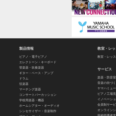
ジ
お客様は本ソフトウェアを利用するリスクは全
ョ
「現状のまま」提供されます。弊社は明示、黙
ン)
する一切の保証や表明をいたしません。特に、
と、エラーがないこと、および欠陥の修整など
5. 責任の制限
弊社の責任は、弊社に帰責事由がある場合を除
れを使用できなかったことにより生じた直接的
製品情報
教室・レッ
損害を含む）については、通常もしくは特別の
場合でも、弊社に帰責事由がある場合を除き、
ピアノ・電子ピアノ
教室・レッス
生した場合、弊社は一切の責任を負わないもの
エレクトーン・キーボード
用に関し、弊社が損害賠償責任を負う場合、弊
管楽器・吹奏楽器
サービス
特別損害は含まないものとし、本ソフトウェア
ギター・ベース・アンプ
楽器・防音室
ドラム
6. オープンソースソフトウェア
音楽の街づく
弦楽器
ヤマハミュー
マーチング楽器
本ソフトウェアには、オープンソースライセンス(GNU Gene
ピアノ工場見
コンサートパーカッション
またはこれを改変したもの(以下「オープンソー
イノベーショ
学校用楽器・機器
ンス条件に従っていただくものとします。なお
会員制サービ
ホームシアター・オーディオ
ープンソースライセンスの内容が優先して適用
オンラインシ
シンセサイザー・音楽制作
学校指導者支