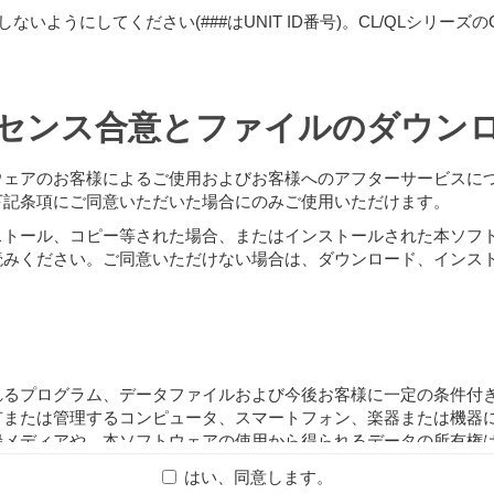
しないようにしてください(###はUNIT ID番号)。CL/QLシリーズの
センス合意とファイルのダウン
ウェアのお客様によるご使用およびお客様へのアフターサービスに
下記条項にご同意いただいた場合にのみご使用いただけます。
ストール、コピー等された場合、またはインストールされた本ソフ
読みください。ご同意いただけない場合は、ダウンロード、インス
れるプログラム、データファイルおよび今後お客様に一定の条件付
有または管理するコンピュータ、スマートフォン、楽器または機器
録メディアや、本ソフトウェアの使用から得られるデータの所有権
ーが有します。
はい、同意します。