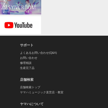
す。本ソフトウェアおよび付帯文書は保証なしに
特定目的への適合性を含め、本ソフトウェアに関
や遅延がないこと、安全、正確、完全であるこ
ます。弊社は、本ソフトウェアの使用、またはそ
の損失、業務の中断、営業情報の損失などによる
サポート
請求の可能性があることについて予め知らされた
様同士あるいはお客様と第三者間でトラブルが発
よくあるお問い合わせ(Q&A)
決するものとします。なお、本ソフトウェアの使
お問い合わせ
損害に限られ、派生的、付随的、間接的損害又は
修理相談
限度額として責任を負うものとします。
生産完了品
店舗検索
icense を含むが、これに限定されない)を伴うソフトウェア
店舗検索トップ
フトウェアのご使用は、各権利者の定めるライセ
ヤマハミュージック直営店・教室
れている場合、矛盾する箇所に限り、該当するオ
ヤマハについて