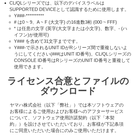
CL/QLシリーズでは、以下のデバイスラベルは
SUPPORTED DEVICEとして認識するために使用します。
Y###-**********
# は0 ~ 9、A ~ F (大文字) の16進数3桁 (000 ~ FFF)
* は任意の文字 (英字(大文字または小文字)、数字、- (ハ
イフン)が使用可)
Y### を含めて31文字までです。
Y###-で示されるUNIT IDがRシリーズ間で重複しないよ
うにしてください(###はUNIT ID番号)。CL/QLシリーズの
CONSOLE ID番号はRシリーズのUNIT ID番号と重複して
使用できます。
ライセンス合意とファイルの
ダウンロード
ヤマハ株式会社（以下「弊社」）では本ソフトウェアの
お客様によるご使用およびお客様へのアフターサービス
について、ソフトウェア使用許諾契約（以下「本契
約」）を設けさせていただいており、お客様が下記条項
にご同意いただいた場合にのみご使用いただけます。