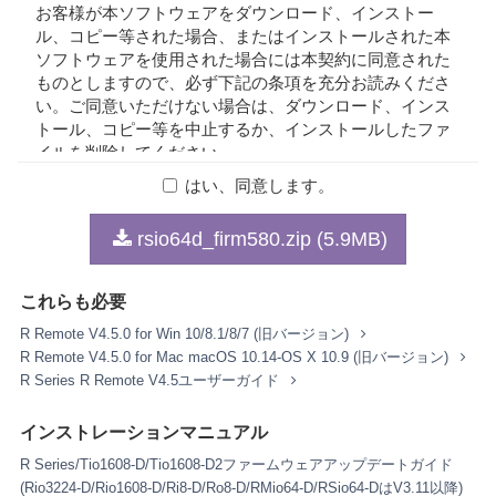
お客様が本ソフトウェアをダウンロード、インストー
ル、コピー等された場合、またはインストールされた本
ソフトウェアを使用された場合には本契約に同意された
ものとしますので、必ず下記の条項を充分お読みくださ
い。ご同意いただけない場合は、ダウンロード、インス
トール、コピー等を中止するか、インストールしたファ
イルを削除してください。
はい、同意します。
1. 著作権および使用許諾
rsio64d_firm580.zip (5.9MB)
弊社はお客様に対し、本契約に基づいて配布されるプロ
グラム、データファイルおよび今後お客様に一定の条件
これらも必要
付きで配布され得るそれらのバージョンアップ（以下
「本ソフトウェア」）を、お客様ご自身が所有または管
R Remote V4.5.0 for Win 10/8.1/8/7 (旧バージョン)
理するコンピュータ、スマートフォン、楽器または機器
R Remote V4.5.0 for Mac macOS 10.14-OS X 10.9 (旧バージョン)
において使用するための譲渡不能な権利を許諾します。
R Series R Remote V4.5ユーザーガイド
これらの本ソフトウェアが記録される記録メディアや、
本ソフトウェアの使用から得られるデータの所有権はお
インストレーションマニュアル
客様にありますが、本ソフトウェア自体の権利およびそ
R Series/Tio1608-D/Tio1608-D2ファームウェアアップデートガイド
の著作権は、弊社およびライセンサーが有します。
(Rio3224-D/Rio1608-D/Ri8-D/Ro8-D/RMio64-D/RSio64-DはV3.11以降)