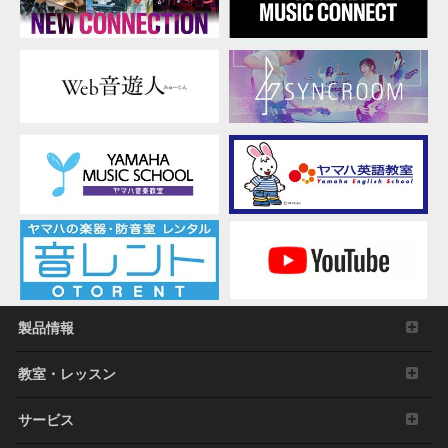
の他の財産的権利により保護された物の権利侵害
となる様態にて本ソフトウェアを利用すること。
本ソフトウェアにより使用または入手できる著作
権曲について、商業的な目的で使用すること、著
作者の許可無く複製、転送または配信したり、不
特定多数にむけて再生および演奏すること、入手
できるデータの暗号を権利者の許可なく解除した
り、電子すかしを改編したりすること。
その他、法律・公序良俗に反する行為。
3. 発行と終了
本契約は、お客様が本利用規約に同意した日に発
効します。
本契約は、お客様が著作権法または本契約に定め
る使用条件の条項に一つでも違反されたときは、
弊社からの終了通知がなくても自動的に終了する
製品情報
ものとします。その場合には、ただちに本ソフト
ウェアの使用を中止し、その複製および付帯文書
教室・レッスン
をすべて廃棄しなければなりません。
サービス
4. 製品の否認