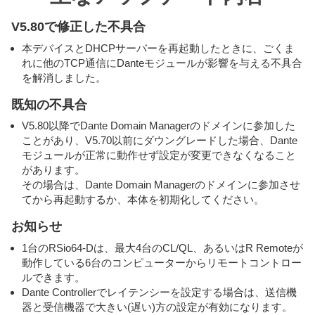
V5.80で修正した不具合
本デバイスとDHCPサーバーを再起動したときに、ごくま
れに他のTCP通信にDanteモジュールが影響を与える不具合
を解消しました。
既知の不具合
V5.80以降でDante Domain Managerのドメインに参加した
ことがあり、V5.70以前にダウングレードした場合、Dante
モジュールが正常に動作せず設定が変更できなくなること
があります。
その場合は、Dante Domain Managerのドメインに参加させ
てから再起動するか、本体を初期化してください。
お知らせ
1台のRSio64-Dは、最大4台のCL/QL、あるいはR Remoteが
動作している6台のコンピューターからリモートコントロー
ルできます。
Dante Controllerでレイテンシーを設定する場合は、送信機
器と受信機器で大きい(遅い)方の設定が有効になります。