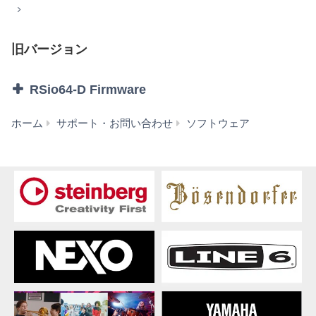
2. 使用制限
お客様は、本ソフトウェアの利用にあたり、以下の行為
を行なってはなりません。
旧バージョン
本ソフトウェアを逆コンパイル、逆アセンブル、
リバース・エンジニアリング、またはその他の方
RSio64-D Firmware
法により、人間が感得できる形にすること(ただ
し、著作権法その他適用される法令により明示的
RSio64-
ホーム
サポート・お問い合わせ
ソフトウェア
に許可されている場合を除く)。
D
本ソフトウェアの全体または一部を複製、修正、
Firmware
改変、賃貸、リース、転売、頒布または本ソフト
V5.80
ウェアの内容に基づいて二次的著作物をつくるこ
(旧
と。
バ
本ソフトウェアを、ネットワークを通して別のコ
ー
ンピュータに伝送すること。
ジ
本ソフトウェアを利用して、違法なデータや公序
ョ
良俗に反するデータを配信すること。
ン)
弊社の許可無く本ソフトウェアの利用を前提とし
たサービスを立ち上げること。
正当な保有者から許可を得ている場合またはその
他の法的な権限を有する場合を除いて、著作権そ