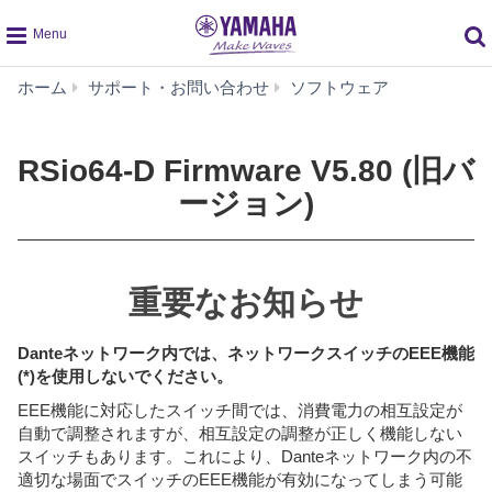
global
RSio64-
ホーム
サポート・お問い合わせ
ソフトウェア
navigation
D
Firmware
V5.80
RSio64-D Firmware V5.80 (旧バ
(旧
ージョン)
バ
ー
ジ
ョ
重要なお知らせ
ン)
Danteネットワーク内では、ネットワークスイッチのEEE機能
(*)を使用しないでください。
EEE機能に対応したスイッチ間では、消費電力の相互設定が
自動で調整されますが、相互設定の調整が正しく機能しない
スイッチもあります。これにより、Danteネットワーク内の不
適切な場面でスイッチのEEE機能が有効になってしまう可能