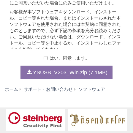
にご同意いただいた場合にのみご使用いただけます。
お客様が本ソフトウェアをダウンロード、インストー
ル、コピー等された場合、またはインストールされた本
ソフトウェアを使用された場合には本契約に同意された
ものとしますので、必ず下記の条項を充分お読みくださ
い。ご同意いただけない場合は、ダウンロード、インス
トール、コピー等を中止するか、インストールしたファ
イルを削除してください。
はい、同意します。
1. 著作権および使用許諾
YSUSB_V203_Win.zip (7.1MB)
弊社はお客様に対し、本契約に基づいて配布されるプロ
グラム、データファイルおよび今後お客様に一定の条件
Yamaha
ホーム
サポート・お問い合わせ
ソフトウェア
付きで配布され得るそれらのバージョンアップ（以下
Steinberg
「本ソフトウェア」）を、お客様ご自身が所有または管
USB
理するコンピュータ、スマートフォン、楽器または機器
Driver
において使用するための譲渡不能な権利を許諾します。
V2.0.3
これらの本ソフトウェアが記録される記録メディアや、
for
本ソフトウェアの使用から得られるデータの所有権はお
Windows
客様にありますが、本ソフトウェア自体の権利およびそ
10/8.1/7