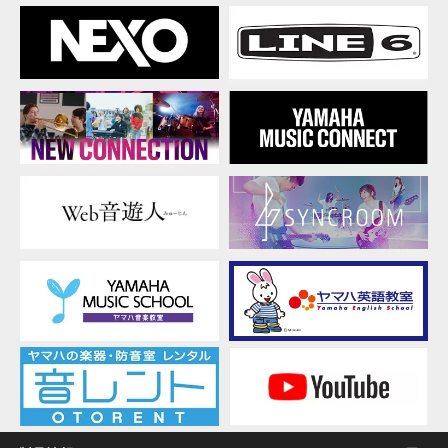
の著作権は、弊社およびライセンサーが有します。
(32-
bit/64-
2. 使用制限
bit)
お客様は、本ソフトウェアの利用にあたり、以下の行為
を行なってはなりません。
本ソフトウェアを逆コンパイル、逆アセンブル、
リバース・エンジニアリング、またはその他の方
法により、人間が感得できる形にすること(ただ
し、著作権法その他適用される法令により明示的
に許可されている場合を除く)。
本ソフトウェアの全体または一部を複製、修正、
改変、賃貸、リース、転売、頒布または本ソフト
ウェアの内容に基づいて二次的著作物をつくるこ
と。
本ソフトウェアを、ネットワークを通して別のコ
ンピュータに伝送すること。
本ソフトウェアを利用して、違法なデータや公序
良俗に反するデータを配信すること。
弊社の許可無く本ソフトウェアの利用を前提とし
たサービスを立ち上げること。
正当な保有者から許可を得ている場合またはその