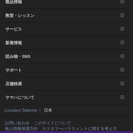
製品情報
他の法的な権限を有する場合を除いて、著作権そ
の他の財産的権利により保護された物の権利侵害
教室・レッスン
となる様態にて本ソフトウェアを利用すること。
本ソフトウェアにより使用または入手できる著作
権曲について、商業的な目的で使用すること、著
サービス
作者の許可無く複製、転送または配信したり、不
特定多数にむけて再生および演奏すること、入手
新着情報
できるデータの暗号を権利者の許可なく解除した
り、電子すかしを改編したりすること。
読み物・SNS
その他、法律・公序良俗に反する行為。
サポート
3. 発行と終了
本契約は、お客様が本利用規約に同意した日に発
店舗検索
効します。
本契約は、お客様が著作権法または本契約に定め
ヤマハについて
る使用条件の条項に一つでも違反されたときは、
弊社からの終了通知がなくても自動的に終了する
Location Selector
日本
ものとします。その場合には、ただちに本ソフト
ウェアの使用を中止し、その複製および付帯文書
お問い合わせ
このサイトについて
をすべて廃棄しなければなりません。
個人情報保護方針
カスタマーハラスメントに関する考え方