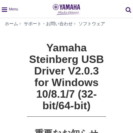
global
Yamaha
ホーム
サポート・お問い合わせ
ソフトウェア
navigation
Steinberg
USB
Driver
Yamaha
V2.0.3
for
Steinberg USB
Windows
10/8.1/7
Driver V2.0.3
(32-
for Windows
bit/64-
bit)
10/8.1/7 (32-
bit/64-bit)