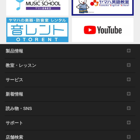
良俗に反するデータを配信すること。
弊社の許可無く本ソフトウェアの利用を前提とし
たサービスを立ち上げること。
正当な保有者から許可を得ている場合またはその
他の法的な権限を有する場合を除いて、著作権そ
の他の財産的権利により保護された物の権利侵害
となる様態にて本ソフトウェアを利用すること。
本ソフトウェアにより使用または入手できる著作
製品情報
権曲について、商業的な目的で使用すること、著
作者の許可無く複製、転送または配信したり、不
教室・レッスン
特定多数にむけて再生および演奏すること、入手
できるデータの暗号を権利者の許可なく解除した
サービス
り、電子すかしを改編したりすること。
その他、法律・公序良俗に反する行為。
新着情報
3. 発行と終了
読み物・SNS
本契約は、お客様が本利用規約に同意した日に発
効します。
サポート
本契約は、お客様が著作権法または本契約に定め
る使用条件の条項に一つでも違反されたときは、
弊社からの終了通知がなくても自動的に終了する
店舗検索