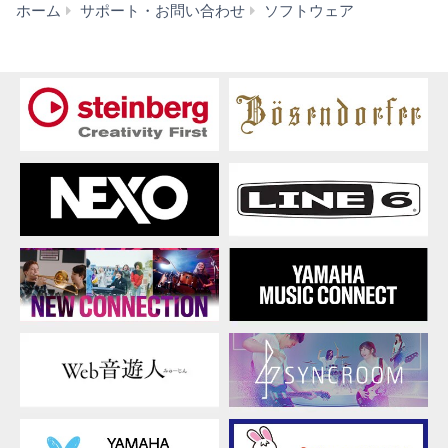
において使用するための譲渡不能な権利を許諾します。
YAS-
ホーム
サポート・お問い合わせ
ソフトウェア
これらの本ソフトウェアが記録される記録メディアや、
207
本ソフトウェアの使用から得られるデータの所有権はお
最
客様にありますが、本ソフトウェア自体の権利およびそ
新
の著作権は、弊社およびライセンサーが有します。
フ
ァ
2. 使用制限
ー
お客様は、本ソフトウェアの利用にあたり、以下の行為
ム
を行なってはなりません。
ウ
ェ
本ソフトウェアを逆コンパイル、逆アセンブル、
ア
リバース・エンジニアリング、またはその他の方
法により、人間が感得できる形にすること(ただ
し、著作権法その他適用される法令により明示的
に許可されている場合を除く)。
本ソフトウェアの全体または一部を複製、修正、
改変、賃貸、リース、転売、頒布または本ソフト
ウェアの内容に基づいて二次的著作物をつくるこ
と。
本ソフトウェアを、ネットワークを通して別のコ
ンピュータに伝送すること。
本ソフトウェアを利用して、違法なデータや公序