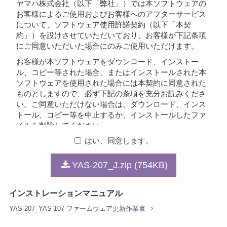
ヤマハ株式会社（以下「弊社」）では本ソフトウェアの
お客様によるご使用およびお客様へのアフターサービス
について、ソフトウェア使用許諾契約（以下「本契
約」）を設けさせていただいており、お客様が下記条項
にご同意いただいた場合にのみご使用いただけます。
お客様が本ソフトウェアをダウンロード、インストー
ル、コピー等された場合、またはインストールされた本
ソフトウェアを使用された場合には本契約に同意された
ものとしますので、必ず下記の条項を充分お読みくださ
い。ご同意いただけない場合は、ダウンロード、インス
トール、コピー等を中止するか、インストールしたファ
イルを削除してください。
はい、同意します。
1. 著作権および使用許諾
YAS-207_J.zip (754KB)
弊社はお客様に対し、本契約に基づいて配布されるプロ
グラム、データファイルおよび今後お客様に一定の条件
インストレーションマニュアル
付きで配布され得るそれらのバージョンアップ（以下
「本ソフトウェア」）を、お客様ご自身が所有または管
YAS-207_YAS-107 ファームウェア更新作業書
理するコンピュータ、スマートフォン、楽器または機器