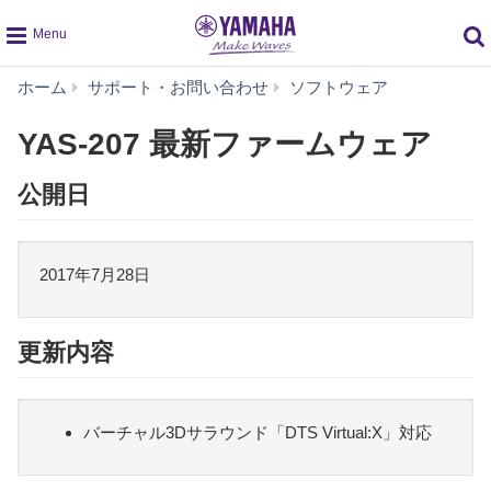
global
YAS-
ホーム
サポート・お問い合わせ
ソフトウェア
navigation
207
最
YAS-207 最新ファームウェア
新
フ
公開日
ァ
ー
ム
ウ
2017年7月28日
ェ
ア
更新内容
バーチャル3Dサラウンド「DTS Virtual:X」対応