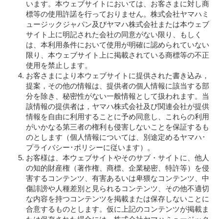
います。本ウェブサイトにおいては、お客さまに対し商
標等の使用許諾を行っておりません。株式会社ヤマハミ
ュージックジャパン及びヤマハ株式会社または本ウェブ
サイト上に明記された会社の同意がない限り、もしく
は、本利用条件において使用が明確に認められていない
限り、本ウェブサイト上に掲載されている商標等の不正
使用を禁止します。
お客さまにより本ウェブサイトに提供された書き込み，
提案，その他の情報は、提供者の個人情報に該当する部
分を除き、秘密性がない一般情報として扱われます。当
該情報の提供者は，ヤマハ株式会社及び関連会社が提供
情報を自由に利用することに予め同意し、これらの利用
がいかなる第三者の権利も侵害しないことを保証するも
のとします（個人情報については、別途定めるヤマハ･
プライバシー･ポリシーに従います）。
お客様は、本ウェブサイトやそのサブ・サイトに、他人
の知的財産権（著作権、商標、企業秘密、特許等）を侵
害するコンテンツ、有害あるいは卑猥なコンテンツ、中
傷誹謗や人種差別と見られるコンテンツ、その他不適切
な内容を持つコンテンツを掲載または保存しないことに
合意するものとします。仮に上記のコンテンツが掲載ま