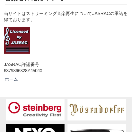
当サイトはストリーミング音楽再生についてJASRACの承諾を
得ております。
JASRAC許諾番号
6379866328Y45040
こ
ホーム
の
サ
イ
ト
に
つ
い
て