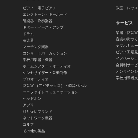
ピアノ・電子ピアノ
教室・レッス
エレクトーン・キーボード
管楽器・吹奏楽器
サービス
ギター・ベース・アンプ
楽器・防音室
ドラム
音楽の街づく
弦楽器
ヤマハミュー
マーチング楽器
ピアノ工場見
コンサートパーカッション
イノベーショ
学校用楽器・機器
会員制サービ
ホームシアター・オーディオ
オンラインシ
シンセサイザー・音楽制作
学校指導者支
プロオーディオ
防音室 （アビテックス）・調音パネル
ユニファイドコミュニケーション
ヘッドホン
アプリ
取り扱いブランド
ネットワーク機器
ゴルフ
その他の製品