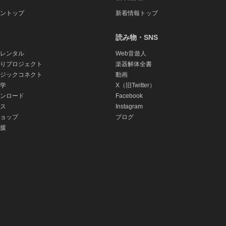
ントップ
新着情報トップ
読み物・SNS
レンタル
Web音遊人
りプロジェクト
楽器解体全書
ジックコネクト
動画
学
X（旧Twitter）
ンロード
Facebook
ス
Instagram
ョップ
ブログ
援