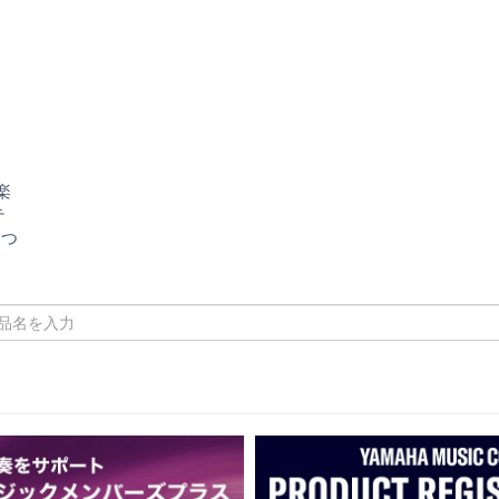
楽
テ
につ