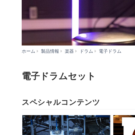
電
ホーム
製品情報
楽器
ドラム
電子ドラム
子
ド
ラ
電子ドラムセット
ム
セ
ッ
ト
スペシャルコンテンツ