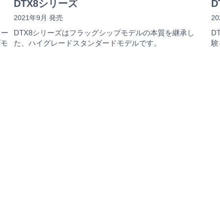
DTX8シリーズ
D
2021年9月 発売
2
コー
DTX8シリーズはフラッグシップモデルの本質を継承し
D
プモ
た、ハイグレードスタンダードモデルです。
験