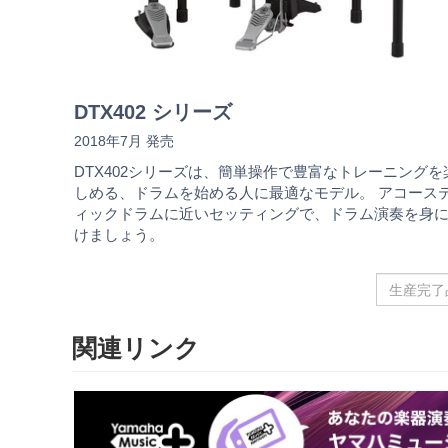
DTX402 シリーズ
2018年7月 発売
DTX402シリーズは、簡単操作で豊富なトレーニングを
しめる、ドラムを始める人に最適なモデル。 アコース
ィックドラムに近いセッティングで、ドラム演奏を身
けましょう。
生
産
完
関連リンク
了
品
名
を
入