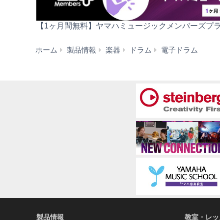
力
【1ヶ月間無料】ヤマハミュージックメンバーズプ
電
ホーム
製品情報
楽器
ドラム
電子ドラム
子
ド
ラ
ム
セ
ッ
ト
製品情報
教室・レッ