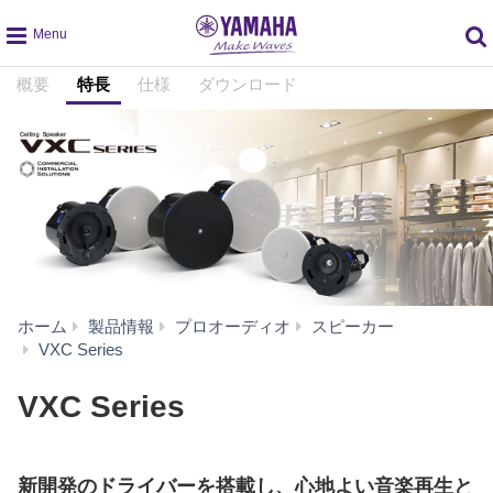
global
概要
特長
仕様
ダウンロード
navigation
ホーム
製品情報
プロオーディオ
スピーカー
特
VXC Series
長
VXC Series
新開発のドライバーを搭載し、心地よい音楽再生と