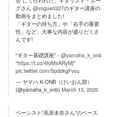
会
にて行われた、ギタリスト・ボー
グさん
@vogue0327
のギター講座の
動画をまとめました!
「ギターの持ち方」や「右手の重要
性」など、大事な内容が盛りだくさ
んです!
“ギター基礎講座” -
@yamaha_k_onb
“
https://t.co/4foMxARyMj
”
pic.twitter.com/SpddkgFvsu
— ヤマハ K-ONB（けいおん部）
(@yamaha_k_onb)
March 13, 2020
ベーシスト“高原未奈さん”のベース