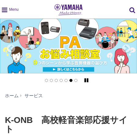
global
navigation
Pause/Play
K-
ホーム
サービス
ONB
高
校
K-ONB 高校軽音楽部応援サイ
軽
ト
音
楽