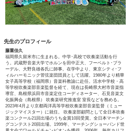
先生のプロフィール
藤重佳久
福岡県久留米市に生まれる。中学･高校で吹奏楽活動を行
う。武蔵野音楽大学でホルンを田中正大、フーベルト･ブラ
ーデル、大野良雄各氏に師事。在学中より、東京シティ･フ
ィルハーモニック管弦楽団団員として活躍。1980年より精華
女子高等学校（福岡県）音楽科教諭に赴任。活水中学校・高
等学校吹奏楽部音楽監督を経て、現在は長崎県大村市音楽指
導官、島根県浜田市音楽定住コーディネーター、石見音楽文
化振興会（島根県） 吹奏楽研究推進室 室長などを務める。
2023年4月より京都両洋高等学校吹奏楽部音楽監督（ミュー
ジックマイスター）に就任。 吹奏楽部顧問として全日本吹奏
楽コンクール21回出場のうち金賞10回受賞。全日本マーチン
グコンテスト20回出場。1999年、マーチングショーバンド世
界大会でワールドチャンピオンを獲得。2006年、毎年カリフ