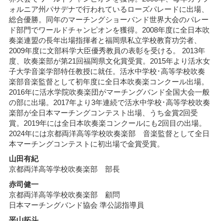
ォルニア州パサデナで行われているローズパレードに出場、
総合優勝。同年のマーチングショーバンド世界大会のパレー
ド部門でワールドチャンピオンを獲得。2008年度に全日本吹
奏楽連盟の長年出場指揮者と福岡県私立学校教育功労者、
2009年度に文部科学大臣優秀教員の表彰を受ける。 2013年
度、吹奏楽部が第21回福岡県文化賞受賞。2015年より活水女
子大学音楽学部特任教授に就任。活水中学校･高等学校吹奏
楽部音楽監督として初年度に全日本吹奏楽コンクール出場。
2016年に活水学院吹奏楽団がマーチングバンド全国大会一般
の部に出場。2017年より3年連続で活水中学校･高等学校吹奏
楽部が全日本マーチングコンテスト出場、うち金賞2回受
賞。2019年には全日本吹奏楽コンクールにも2回目の出場。
2024年には京都両洋高等学校吹奏楽部 音楽監督として全日
本マーチングコンテストに初出場で金賞受賞。
山田有紀
京都両洋高等学校吹奏楽部 部長
赤司健一
京都両洋高等学校吹奏楽部 顧問
日本マーチングバンド協会 準公認指導員
平山拓斗