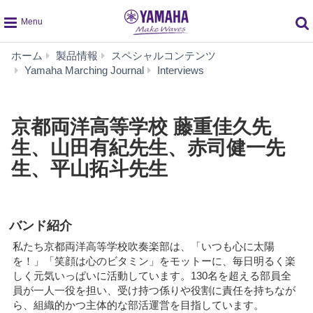
global
ホーム
製品情報
スペシャルコンテンツ
navigation
京
Yamaha Marching Journal
Interviews
都
両
洋
京都両洋高等学校 藤重佳久先
高
生、山田有紀先生、赤司健一先
等
学
生、平山拓斗先生
校
藤
重
佳
バンド紹介
久
先
私たち京都両洋高等学校吹奏楽部は、「いつも心に太陽
生、
を！」「笑顔は心のビタミン」をモットーに、毎日明るく楽
山
しく元気いっぱいに活動しています。130名を超える部員全
田
員が一人一役を担い、受け持つ係りや役割に責任を持ちなが
有
ら、組織的かつ主体的な部活運営を目指しています。