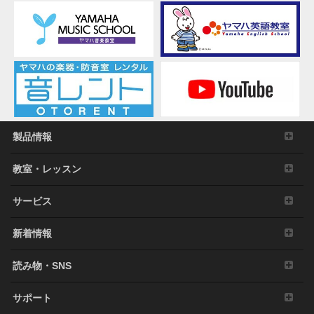
赤
司
健
一
先
生、
平
山
拓
製品情報
斗
先
教室・レッスン
生
サービス
新着情報
読み物・SNS
サポート