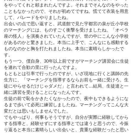
をやってくれと頼まれたんですよ。それまでそんなのをやった
こともなかったので、それが初めてですね。慌てて衣装を用意
して、パレードをやりましたね。
出会いの点で思い返すと、武道館で見た宇都宮の泉が丘小学校
のマーチングには、ものすごく衝撃を受けましたね。「オペラ
座の怪人」を演奏されていたんですが、世の中にこんな小学校
があるのかと驚きました。本当に上手で、こんなにも感動する
ものなのかと胸を打たれましたね。本当に素晴らしかったで
す。
もう一つ、僕自身、30年以上前ですがマーチング講習会に生徒
を連れて合歓の里に行ったんですよ。
もともとは引率で行ったのですが、いざ現地に行くと講師の先
生方に、「マーチングを指導するならお前も一緒に受けろ。生
徒にやらせるだけじゃダメだ」と言われて…結局、生徒達と一
緒に講習を受けることになったんです。
生徒の前で恥をかきたくなかったので、夜中もできるようにな
るまで歩いて必死に練習しましたね。マーチングってこんな大
変だとは思いもしませんでした。
でもやっぱり、何事もそうですが、自分が実際に経験してから
する指導と、経験せずにする指導とでは違うと思うので、今振
り返ると本当に素晴らしい出会いと、貴重な経験だったと思い