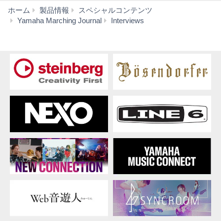
ホーム
製品情報
スペシャルコンテンツ
京
Yamaha Marching Journal
Interviews
都
両
洋
高
等
学
校
藤
重
佳
久
先
生、
山
田
有
紀
先
生、