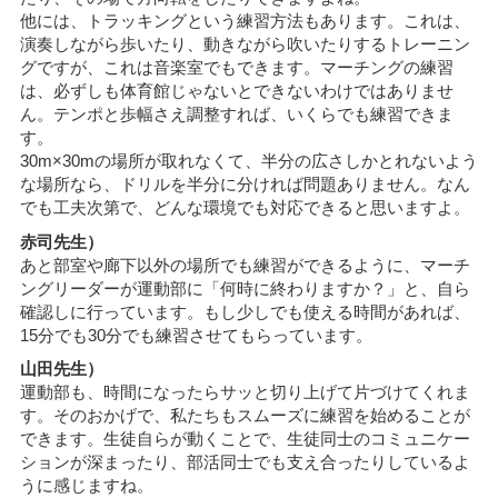
他には、トラッキングという練習方法もあります。これは、
演奏しながら歩いたり、動きながら吹いたりするトレーニン
グですが、これは音楽室でもできます。マーチングの練習
は、必ずしも体育館じゃないとできないわけではありませ
ん。テンポと歩幅さえ調整すれば、いくらでも練習できま
す。
30m×30mの場所が取れなくて、半分の広さしかとれないよう
な場所なら、ドリルを半分に分ければ問題ありません。なん
でも工夫次第で、どんな環境でも対応できると思いますよ。
赤司先生）
あと部室や廊下以外の場所でも練習ができるように、マーチ
ングリーダーが運動部に「何時に終わりますか？」と、自ら
確認しに行っています。もし少しでも使える時間があれば、
15分でも30分でも練習させてもらっています。
山田先生）
運動部も、時間になったらサッと切り上げて片づけてくれま
す。そのおかげで、私たちもスムーズに練習を始めることが
できます。生徒自らが動くことで、生徒同士のコミュニケー
ションが深まったり、部活同士でも支え合ったりしているよ
うに感じますね。