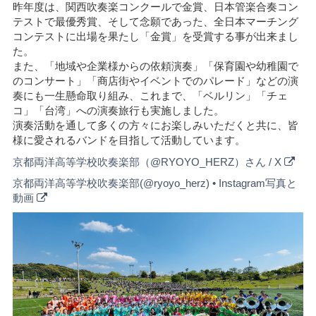
紀
昨年度は、関西吹奏楽コンクールで金賞、日本管楽合奏コン
先
テストで最優秀賞、そして念願であった、全日本マーチング
生、
コンテストに出場を果たし「金賞」を受賞する事が出来まし
赤
た。
司
また、「地域や企業様からの依頼演奏」「保育園や幼稚園で
健
のコンサート」「商店街やイベントでのパレード」などの演
一
奏にも一生懸命取り組み、これまで、「ベルリン」「チェ
先
コ」「台湾」への演奏旅行も実施しました。
生、
演奏活動を通して多くの方々にお楽しみいただくと共に、皆
平
様に愛されるバンドを目指して活動しています。
山
京都両洋高等学校吹奏楽部（@RYOYO_HERZ）さん / X
拓
京都両洋高等学校吹奏楽部(@ryoyo_herz) • Instagram写真と
斗
動画
先
生