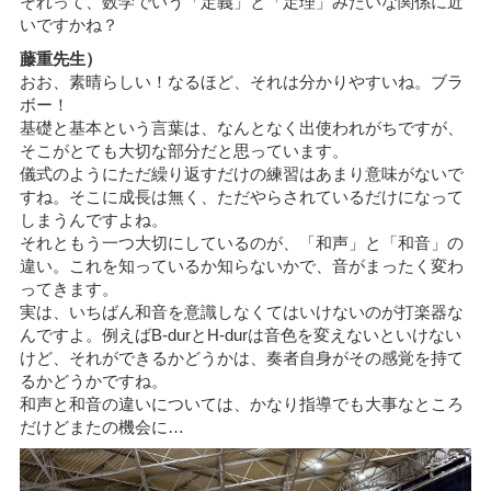
それって、数学でいう「定義」と「定理」みたいな関係に近
いですかね？
藤重先生）
おお、素晴らしい！なるほど、それは分かりやすいね。ブラ
ボー！
基礎と基本という言葉は、なんとなく出使われがちですが、
そこがとても大切な部分だと思っています。
儀式のようにただ繰り返すだけの練習はあまり意味がないで
すね。そこに成長は無く、ただやらされているだけになって
しまうんですよね。
それともう一つ大切にしているのが、「和声」と「和音」の
違い。これを知っているか知らないかで、音がまったく変わ
ってきます。
実は、いちばん和音を意識しなくてはいけないのが打楽器な
んですよ。例えばB-durとH-durは音色を変えないといけない
けど、それができるかどうかは、奏者自身がその感覚を持て
るかどうかですね。
和声と和音の違いについては、かなり指導でも大事なところ
だけどまたの機会に…