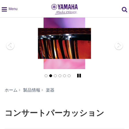
global
navigation
Pause/Play
コ
ホーム
製品情報
楽器
ン
サ
ー
コンサートパーカッション
ト
パ
ー