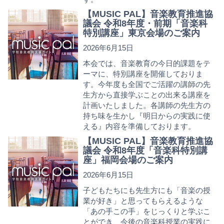
【MUSIC PAL】音楽教育推進協
議会 令和8年度・前期「音楽科
特別講座」東京会場のご案内
2026年6月15日
本会では、音楽教育の今日的課題をテ
ーマに、特別講座を開催しておりま
す。今年度も全国でご活躍の講師の先
生方から直接学ぶことの出来る講座を
計画いたしました。各講師の先生方の
持ち味を生かし『明日からの実践に使
える』内容を準備しております。
【MUSIC PAL】音楽教育推進協
議会 令和8年度「音楽科特別講
座」福岡会場のご案内
2026年6月15日
子どもたちにも先生方にも「音楽の授
業が好き」と思ってもらえるような
「あの手この手」をじっくりと学ぶこ
とができ、今後の音楽科授業の実践に