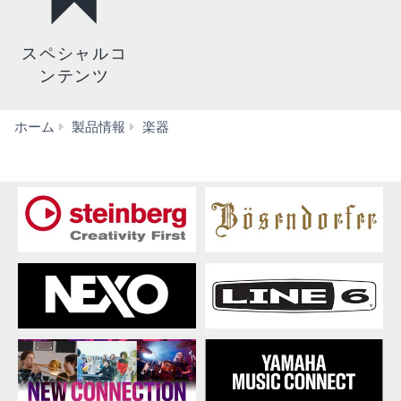
スペシャルコ
ンテンツ
コ
ホーム
製品情報
楽器
ン
サ
ー
ト
パ
ー
カ
ッ
シ
ョ
ン