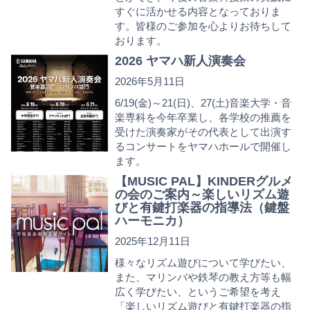
すぐに活かせる内容となっておりま
す。皆様のご参加を心よりお待ちして
おります。
2026 ヤマハ新人演奏会
2026年5月11日
6/19(金)～21(日)、27(土)音楽大学・音
楽専科を今年卒業し、各学校の推薦を
受けた演奏家がその代表として出演す
るコンサートをヤマハホールで開催し
ます。
【MUSIC PAL】KINDERグルメ
の会のご案内～楽しいリズム遊
びと有鍵打楽器の指導法（鍵盤
ハーモニカ）
2025年12月11日
様々なリズム遊びについて学びたい、
また、マリンバや鉄琴の教え方等も幅
広く学びたい、というご希望を考え
「楽しいリズム遊びと有鍵打楽器の指