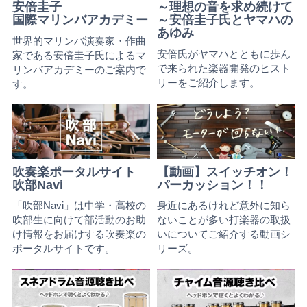
安倍圭子
～理想の音を求め続けて
国際マリンバアカデミー
～安倍圭子氏とヤマハの
あゆみ
世界的マリンバ演奏家・作曲
安倍氏がヤマハとともに歩ん
家である安倍圭子氏によるマ
で来られた楽器開発のヒスト
リンバアカデミーのご案内で
リーをご紹介します。
す。
吹奏楽ポータルサイト
【動画】スイッチオン！
吹部Navi
パーカッション！！
「吹部Navi」は中学・高校の
身近にあるけれど意外に知ら
吹部生に向けて部活動のお助
ないことが多い打楽器の取扱
け情報をお届けする吹奏楽の
いについてご紹介する動画シ
ポータルサイトです。
リーズ。