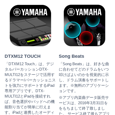
DTXM12 TOUCH
Song Beats
「DTXM12 Touch」は、デジ
「Song Beats」は、好きな曲
タルパーカッションDTX-
に合わせてどのドラムをいつ
MULTI12をステージで活用す
叩けばよいのかを視覚的に示
るドラマー/パーカッショニス
し、ドラム演奏をサポートし
トを強力にサポートするiPad
ます。※無料のアプリケーシ
専用アプリです。DTX-
ョンです。
MULTI12とiPadを接続すれ
※アプリ内楽曲データ販売サ
ば、音色選択やパッドへの機
ービスは、2016年3月31日を
能割り当てが簡単に行えま
をもちまして終了致しまし
す。iPadと連携したオーディ
た。 サービス終了後もアプリ