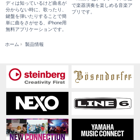
ディは知っているけど曲名が
で楽器演奏を楽しめる音楽ア
分からない時に、歌ったり、
プリです。
鍵盤を弾いたりすることで簡
単に曲をさがせる、iPhone用
無料アプリケーションです。
ア
ホーム
製品情報
プ
リ