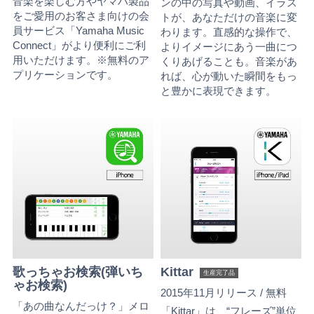
音楽を楽しむ方やヤマハ製品
ンの中の写真や動画、イラス
をご愛用のお客さま向けの会
トが、あなただけの音楽に変
員サービス「Yamaha Music
わります。直感的な操作で、
Connect」がより便利にご利
よりイメージにあう一曲につ
用いただけます。※無料のア
くりあげることも。音楽があ
プリケーションです。
れば、心が動いた瞬間をもっ
と豊かに表現できます。
歌っちゃお検索(弾いち
Kittar
生産完了品
ゃお検索)
2015年11月リリース / 無料
「あの曲なんだっけ？」メロ
「Kittar」は、“フレーズ”単位