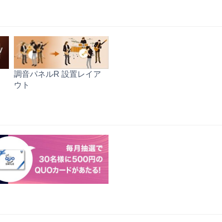
調音パネルR 設置レイア
ウト