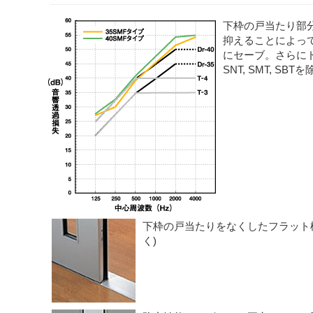
き
下枠の戸当たり部
抑えることによっ
にセーブ。さらに
SNT, SMT, SBT
下枠の戸当たりをなくしたフラット構造。(3
く)