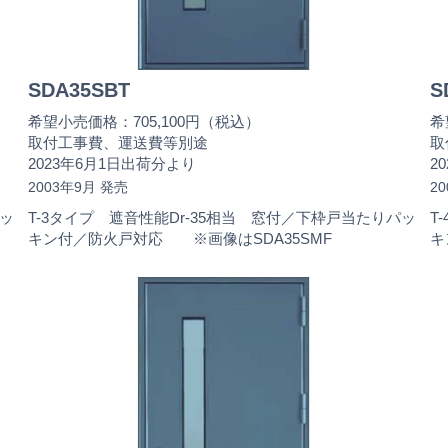
SDA35SBT
S
希望小売価格：705,100円（税込）
希
取付工事費、運送費等別途
取
2023年6月1日出荷分より
2
2003年9月 発売
2
パッ
T-3タイプ 遮音性能Dr-35相当 窓付／下枠戸当たりパッ
T
キン付／防火戸対応 ※画像はSDA35SMF
キ