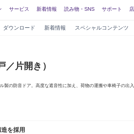
ン
サービス
新着情報
読み物・SNS
サポート
ダウンロード
新着情報
スペシャルコンテンツ
ス
戸／片開き）
ル製の防音ドア。高度な遮音性に加え、荷物の運搬や車椅子の出
開
構造を採用