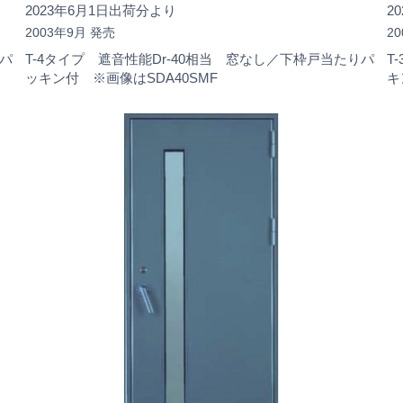
2023年6月1日出荷分より
2
2003年9月 発売
2
りパ
T-4タイプ 遮音性能Dr-40相当 窓なし／下枠戸当たりパ
T
ッキン付 ※画像はSDA40SMF
キ