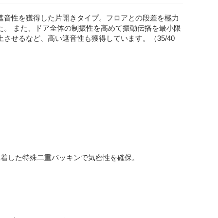
遮音性を獲得した片開きタイプ。フロアとの段差を極力
た。 また、ドア全体の制振性を高めて振動伝播を最小限
せるなど、高い遮音性も獲得しています。（35/40
装着した特殊二重パッキンで気密性を確保。