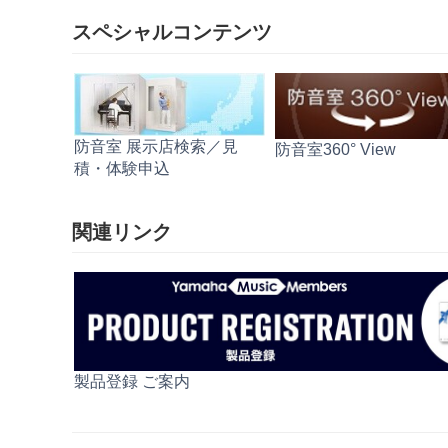
完
スペシャルコンテンツ
了
品
名
を
入
力
防音室 展示店検索／見
防音室360° View
積・体験申込
関連リンク
製品登録 ご案内