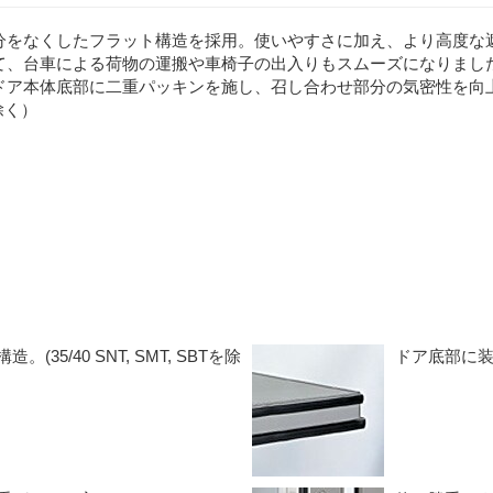
）
分をなくしたフラット構造を採用。使いやすさに加え、より高度な
て、台車による荷物の運搬や車椅子の出入りもスムーズになりまし
ドア本体底部に二重パッキンを施し、召し合わせ部分の気密性を向上さ
を除く）
5/40 SNT, SMT, SBTを除
ドア底部に