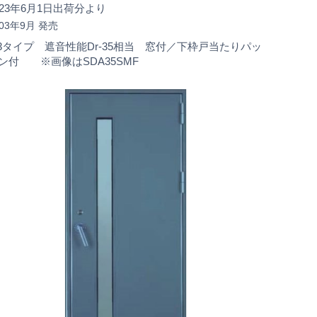
023年6月1日出荷分より
003年9月 発売
-3タイプ 遮音性能Dr-35相当 窓付／下枠戸当たりパッ
ン付 ※画像はSDA35SMF