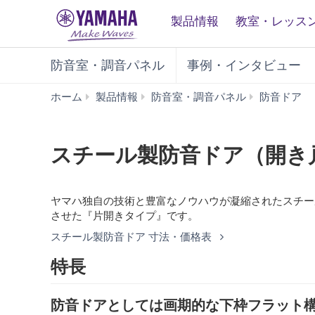
製品情報
教室・レッス
防音室・調音パネル
事例・インタビュー
ホーム
製品情報
防音室・調音パネル
防音ドア
チ
ー
ル
スチール製防音ドア（開き
製
防
音
ド
ヤマハ独自の技術と豊富なノウハウが凝縮されたスチー
ア
させた『片開きタイプ』です。
（
スチール製防音ドア 寸法・価格表
き
戸
特長
／
片
開
防音ドアとしては画期的な下枠フラット