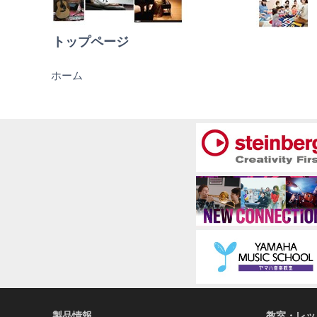
トップページ
ヤ
ホーム
マ
ハ
に
つ
い
て
製品情報
教室・レッ