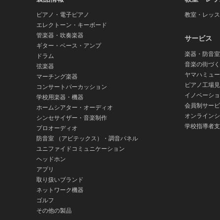
ピアノ・電子ピアノ
教室・レッス
エレクトーン・キーボード
管楽器・吹奏楽器
サービス
ギター・ベース・アンプ
楽器・防音室
ドラム
音楽の街づく
弦楽器
ヤマハミュー
マーチング楽器
ピアノ工場見
コンサートパーカッション
イノベーショ
学校用楽器・機器
会員制サービ
ホームシアター・オーディオ
オンラインシ
シンセサイザー・音楽制作
学校指導者支
プロオーディオ
防音室 （アビテックス）・調音パネル
ユニファイドコミュニケーション
ヘッドホン
アプリ
取り扱いブランド
ネットワーク機器
ゴルフ
その他の製品