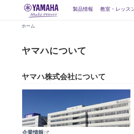
製品情報
教室・レッス
ヤ
ホーム
マ
ハ
に
ヤマハについて
つ
い
て
ヤマハ株式会社について
企業情報