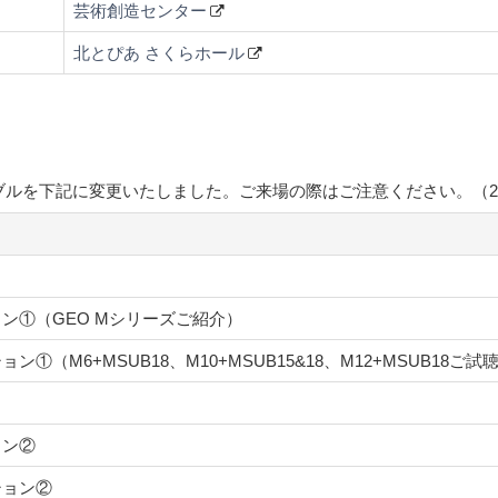
芸術創造センター
北とぴあ さくらホール
ルを下記に変更いたしました。ご来場の際はご注意ください。（2019
ン①（GEO Mシリーズご紹介）
①（M6+MSUB18、M10+MSUB15&18、M12+MSUB18ご試
ョン②
ション②