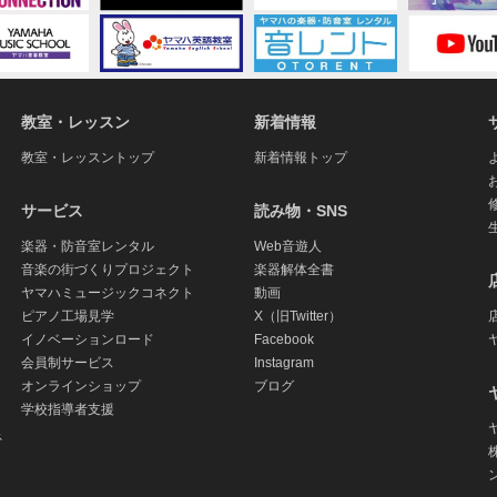
教室・レッスン
新着情報
教室・レッスントップ
新着情報トップ
サービス
読み物・SNS
楽器・防音室レンタル
Web音遊人
音楽の街づくりプロジェクト
楽器解体全書
ヤマハミュージックコネクト
動画
ピアノ工場見学
X（旧Twitter）
イノベーションロード
Facebook
会員制サービス
Instagram
オンラインショップ
ブログ
学校指導者支援
ネ