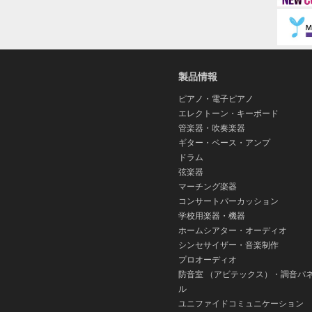
内
製品情報
ピアノ・電子ピアノ
エレクトーン・キーボード
管楽器・吹奏楽器
ギター・ベース・アンプ
ドラム
弦楽器
マーチング楽器
コンサートパーカッション
学校用楽器・機器
ホームシアター・オーディオ
シンセサイザー・音楽制作
プロオーディオ
防音室 （アビテックス）・調音パ
ル
ユニファイドコミュニケーション