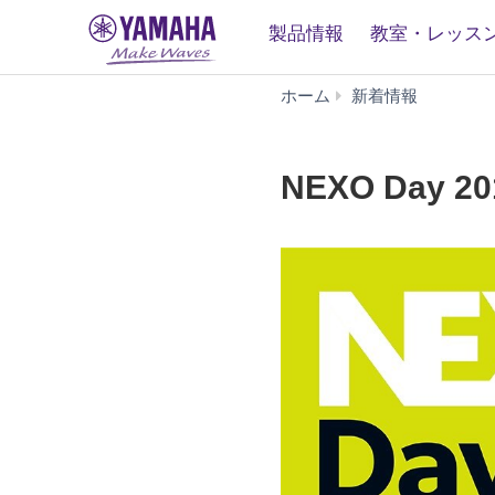
製品情報
教室・レッス
NEXO
ホーム
新着情報
Day
2019
開
NEXO Day 
催
の
ご
案
内