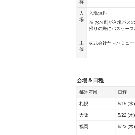
称
入
入場無料
場
※ お名刺が入場パス
帰りの際にパスケース
主
株式会社ヤマハミュー
催
会場＆日程
都道府県
日程
札幌
5/15 (水)
大阪
5/22 (水)
福岡
5/23 (木)