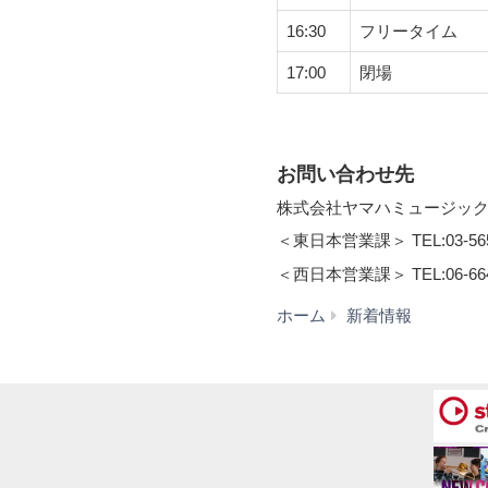
16:30
フリータイム
17:00
閉場
お問い合わせ先
株式会社ヤマハミュージック
＜東日本営業課＞ TEL:03-565
＜西日本営業課＞ TEL:06-664
NEXO
ホーム
新着情報
Day
2019
開
催
の
ご
案