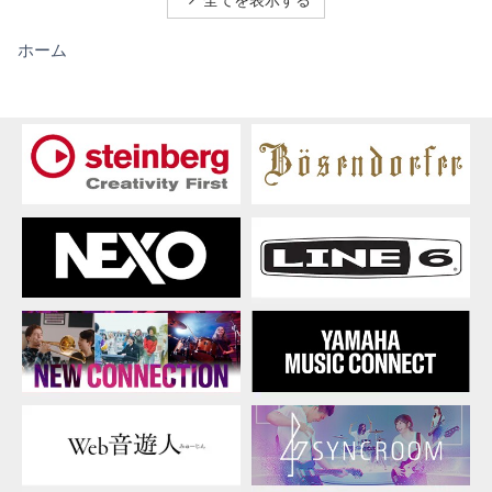
全てを表示する
新
ホーム
着
情
報