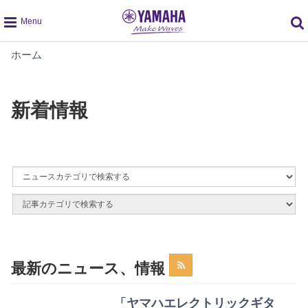
global
新
ホーム
navigation
着
情
報
新着情報
By
News
By
Category
Article
Category
最新のニュース、情報
「ヤマハエレクトリックギタ