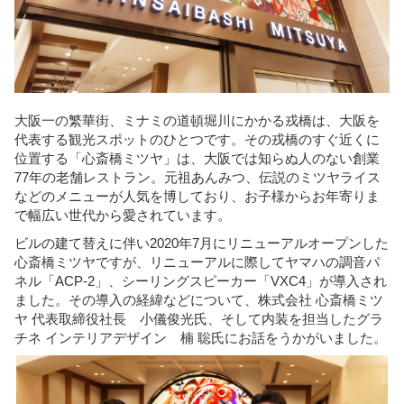
ラ
ン/
大
阪
大阪一の繁華街、ミナミの道頓堀川にかかる戎橋は、大阪を
代表する観光スポットのひとつです。その戎橋のすぐ近くに
位置する「心斎橋ミツヤ」は、大阪では知らぬ人のない創業
77年の老舗レストラン。元祖あんみつ、伝説のミツヤライス
などのメニューが人気を博しており、お子様からお年寄りま
で幅広い世代から愛されています。
ビルの建て替えに伴い2020年7月にリニューアルオープンした
心斎橋ミツヤですが、リニューアルに際してヤマハの調音パ
ネル「ACP-2」、シーリングスピーカー「VXC4」が導入され
ました。その導入の経緯などについて、株式会社 心斎橋ミツ
ヤ 代表取締役社長 小儀俊光氏、そして内装を担当したグラ
チネ インテリアデザイン 楠 聡氏にお話をうかがいました。