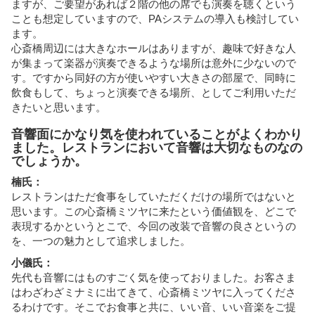
ますが、ご要望があれば２階の他の席でも演奏を聴くという
ことも想定していますので、PAシステムの導入も検討してい
ます。
心斎橋周辺には大きなホールはありますが、趣味で好きな人
が集まって楽器が演奏できるような場所は意外に少ないので
す。ですから同好の方が使いやすい大きさの部屋で、同時に
飲食もして、ちょっと演奏できる場所、としてご利用いただ
きたいと思います。
音響面にかなり気を使われていることがよくわかり
ました。レストランにおいて音響は大切なものなの
でしょうか。
楠氏：
レストランはただ食事をしていただくだけの場所ではないと
思います。この心斎橋ミツヤに来たという価値観を、どこで
表現するかというとこで、今回の改装で音響の良さというの
を、一つの魅力として追求しました。
小儀氏：
先代も音響にはものすごく気を使っておりました。お客さま
はわざわざミナミに出てきて、心斎橋ミツヤに入ってくださ
るわけです。そこでお食事と共に、いい音、いい音楽をご提