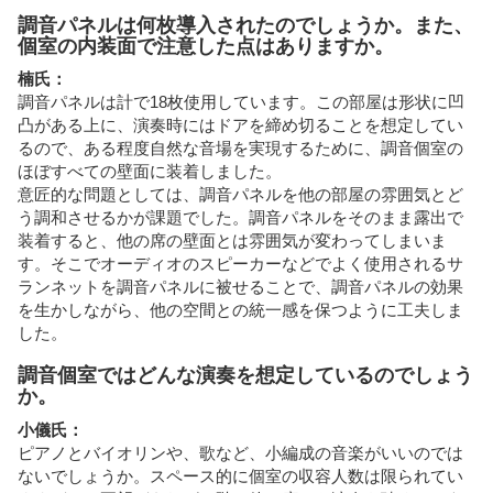
調音パネルは何枚導入されたのでしょうか。また、
個室の内装面で注意した点はありますか。
楠氏：
調音パネルは計で18枚使用しています。この部屋は形状に凹
凸がある上に、演奏時にはドアを締め切ることを想定してい
るので、ある程度自然な音場を実現するために、調音個室の
ほぼすべての壁面に装着しました。
意匠的な問題としては、調音パネルを他の部屋の雰囲気とど
う調和させるかが課題でした。調音パネルをそのまま露出で
装着すると、他の席の壁面とは雰囲気が変わってしまいま
す。そこでオーディオのスピーカーなどでよく使用されるサ
ランネットを調音パネルに被せることで、調音パネルの効果
を生かしながら、他の空間との統一感を保つように工夫しま
した。
調音個室ではどんな演奏を想定しているのでしょう
か。
小儀氏：
ピアノとバイオリンや、歌など、小編成の音楽がいいのでは
ないでしょうか。スペース的に個室の収容人数は限られてい