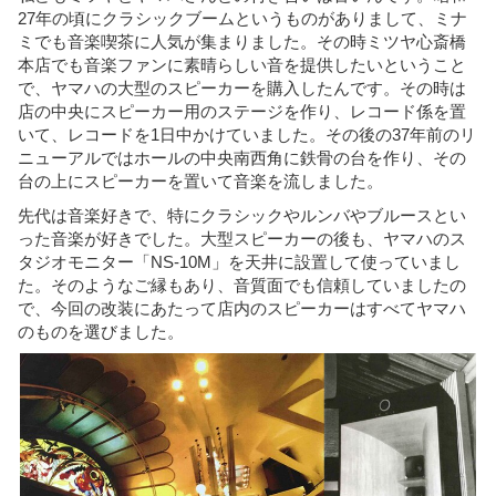
27年の頃にクラシックブームというものがありまして、ミナ
ミでも音楽喫茶に人気が集まりました。その時ミツヤ心斎橋
本店でも音楽ファンに素晴らしい音を提供したいということ
で、ヤマハの大型のスピーカーを購入したんです。その時は
店の中央にスピーカー用のステージを作り、レコード係を置
いて、レコードを1日中かけていました。その後の37年前のリ
ニューアルではホールの中央南西角に鉄骨の台を作り、その
台の上にスピーカーを置いて音楽を流しました。
先代は音楽好きで、特にクラシックやルンバやブルースとい
った音楽が好きでした。大型スピーカーの後も、ヤマハのス
タジオモニター「NS-10M」を天井に設置して使っていまし
た。そのようなご縁もあり、音質面でも信頼していましたの
で、今回の改装にあたって店内のスピーカーはすべてヤマハ
のものを選びました。