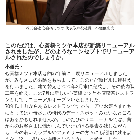
株式会社 心斎橋ミツヤ 代表取締役社長 小儀俊光氏
このたびは、心斎橋ミツヤ本店が新築リニューアル
されましたが、どのようなコンセプトでリニューア
ルされたのでしょうか。
小儀氏：
心斎橋ミツヤ本店は約37年前に一度リニューアルしました
が、みなさまのお陰をもちまして、このたび新ビルに建替え
を行いました。建て替えは2020年3月末に完成し、その後内装
工事を終え、この7月に新しい心斎橋ミツヤ本店喫茶レストラ
ンとしてリニューアルオープンいたしました。
70年以上前からあるレストランですから、若いお嬢さまたち
にとってはお母さまの時代のデートスポットみたいなところ
はあるかもしれませんが。このたびのリニューアルでは、昔
からのお客さまに懐かしんでいただける要素を残しながら
も、今の若いカップルやファミリーの方々にも記憶に残るよ
うな、楽しい憩いの場所となるように、と考えました。