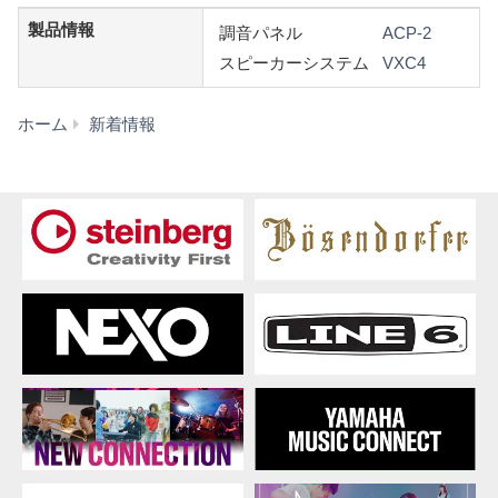
製品情報
調音パネル
ACP-2
スピーカーシステム
VXC4
【導
ホーム
新着情報
入
事
例】
心
斎
橋
ミ
ツ
ヤ
様
/
カ
フ
ェ
レ
ス