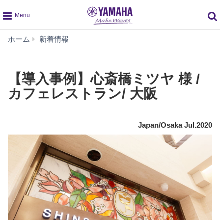
global
【導
ホーム
新着情報
navigation
入
事
例】
【導入事例】心斎橋ミツヤ 様 /
心
カフェレストラン/ 大阪
斎
橋
ミ
ツ
Japan/Osaka Jul.2020
ヤ
様
/
カ
フ
ェ
レ
ス
ト