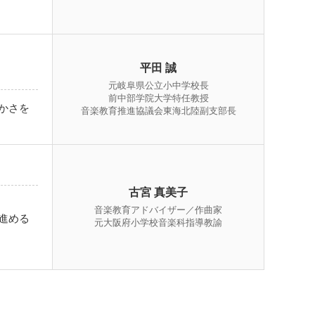
平田 誠
元岐阜県公立小中学校長
前中部学院大学特任教授
かさを
音楽教育推進協議会東海北陸副支部長
古宮 真美子
音楽教育アドバイザー／作曲家
進める
元大阪府小学校音楽科指導教諭