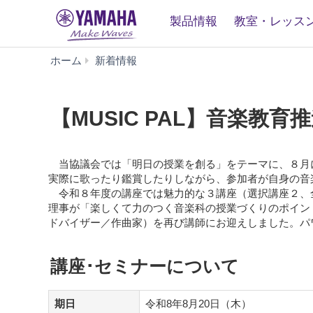
製品情報
教室・レッス
【MUSIC
ホーム
新着情報
PAL】
音
楽
【MUSIC PAL】音楽教
教
育
推
進
当協議会では「明日の授業を創る」をテーマに、８月
協
実際に歌ったり鑑賞したりしながら、参加者が自身の音
議
令和８年度の講座では魅力的な３講座（選択講座２、全
会
理事が「楽しくて力のつく音楽科の授業づくりのポイン
令
ドバイザー／作曲家）を再び講師にお迎えしました。パ
和
8
講座･セミナーについて
年
度
「音
期日
令和8年8月20日（木）
楽