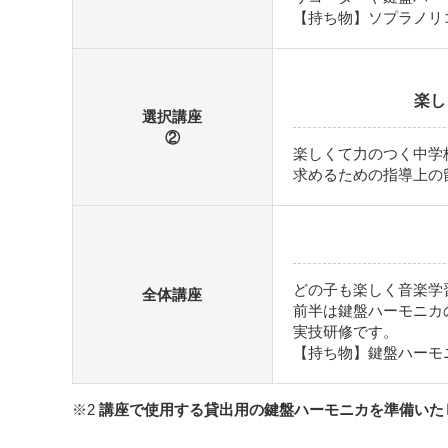
【持ち物】ソプラノリ
楽し
選択講座
②
楽しくて力のつく中学
求めるための指導上の
どの子も楽しく音楽学
全体講座
前半は鍵盤ハーモニカ
実技研修です。
【持ち物】鍵盤ハーモニ
※2
講座で使用する貸出用の鍵盤ハーモニカを準備いた