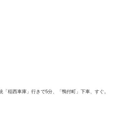
統「稲西車庫」行きで5分、「鴨付町」下車、すぐ。