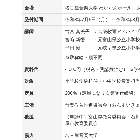
科
会場
名古屋音楽大学 めいおんホール、大
特
別
受付期間
令和8年7月6日（月） ～令和8年8月
講
座」
講師
古宮 真美子
：
音楽教育アドバイザ
名
宮﨑 新悟
：
元富山県公立小学校
古
平田 誠
：
元岐阜県公立小中学
屋
※敬称略・順不同
会
場
資料代
4,000円（税込・受講費含む） ※学
の
ご
対象
小学校学級担任・小中学校音楽担当
案
内
定員
200名（定員になり次第受付締切）
主催
音楽教育推進協議会（おんすいきょ
後援
（申請中）富山県教育委員会・石川
屋市教育委員会
協力
名古屋音楽大学