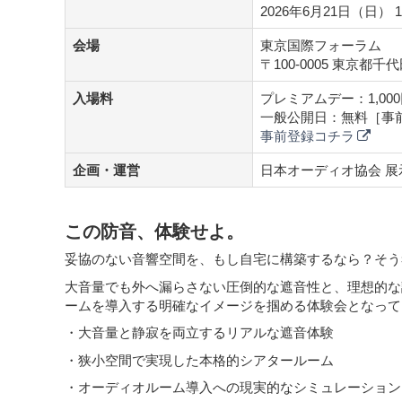
2026年6月21日（日） 
会場
東京国際フォーラム
〒100-0005 東京都千
入場料
プレミアムデー：1,00
一般公開日：無料［事
事前登録コチラ
企画・運営
日本オーディオ協会 
この防音、体験せよ。
妥協のない音響空間を、もし自宅に構築するなら？そう
大音量でも外へ漏らさない圧倒的な遮音性と、理想的な
ームを導入する明確なイメージを掴める体験会となって
・大音量と静寂を両立するリアルな遮音体験
・狭小空間で実現した本格的シアタールーム
・オーディオルーム導入への現実的なシミュレーション