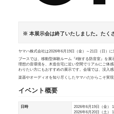
ー
の
祭
典
「OTOTEN2026」
出
※ 本展示会は終了いたしました。たく
展
の
ご
ヤマハ株式会社は2026年6月19日（金）～21日（日）
案
内
ブースでは、移動型体験ルーム『#旅する防音室』を展
理想の音環境を、木造住宅に近い空間でリアルにご体感
わりたい方にもおすすめの展示です。会場では、没入感あ
楽器やオーディオを知り尽くしたヤマハだからこそ実現
イベント概要
日時
2026年6月19日（金） 
2026年6月20日（土） 