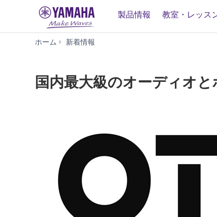
製品情報
教室・レッス
国
ホーム
新着情報
内
最
大
国内最大級のオーディオとホ
級
の
オ
ー
デ
ィ
オ
と
ホ
ー
ム
シ
ア
タ