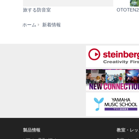
旅する防音室
OTOTEN2
国
ホーム
新着情報
内
最
大
級
の
オ
ー
デ
ィ
オ
と
ホ
ー
ム
シ
ア
製品情報
教室・レッ
タ