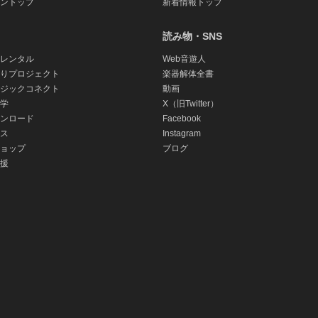
ントップ
新着情報トップ
読み物・SNS
レンタル
Web音遊人
りプロジェクト
楽器解体全書
ジックコネクト
動画
学
X（旧Twitter）
ンロード
Facebook
ス
Instagram
ョップ
ブログ
援