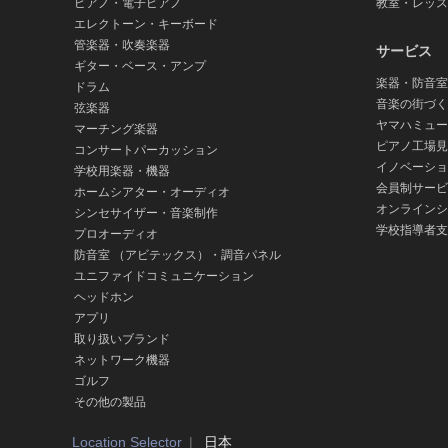
ピアノ・電子ピアノ
教室・レッス
ー
エレクトーン・キーボード
の
管楽器・吹奏楽器
祭
サービス
ギター・ベース・アンプ
典
楽器・防音室
ドラム
「OTOTEN2026」
音楽の街づく
弦楽器
出
ヤマハミュー
マーチング楽器
展
ピアノ工場見
コンサートパーカッション
の
イノベーショ
学校用楽器・機器
ご
会員制サービ
ホームシアター・オーディオ
案
オンラインシ
シンセサイザー・音楽制作
内
学校指導者支
プロオーディオ
防音室 （アビテックス）・調音パネル
ユニファイドコミュニケーション
ヘッドホン
アプリ
取り扱いブランド
ネットワーク機器
ゴルフ
その他の製品
Location Selector
日本