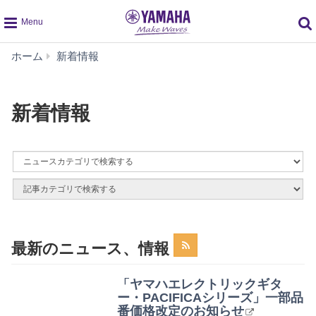
global
新
ホーム
新着情報
navigation
着
情
報
新着情報
By
News
By
Category
Article
Category
最新のニュース、情報
「ヤマハエレクトリックギタ
ー・PACIFICAシリーズ」一部品
番価格改定のお知らせ