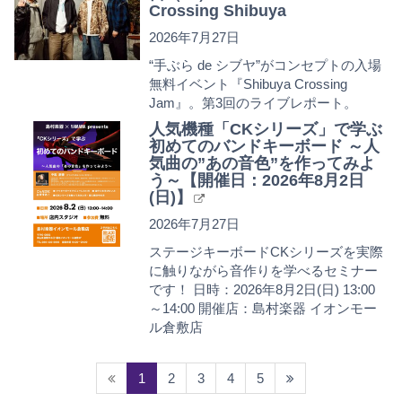
Crossing Shibuya
2026年7月27日
“手ぶら de シブヤ”がコンセプトの入場
無料イベント『Shibuya Crossing
Jam』。第3回のライブレポート。
人気機種「CKシリーズ」で学ぶ
初めてのバンドキーボード ～人
気曲の”あの音色”を作ってみよ
う～【開催日：2026年8月2日
(日)】
2026年7月27日
ステージキーボードCKシリーズを実際
に触りながら音作りを学べるセミナー
です！ 日時：2026年8月2日(日) 13:00
～14:00 開催店：島村楽器 イオンモー
ル倉敷店
(current)
1
2
3
4
5