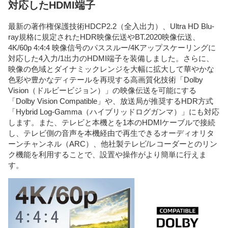
対応したHDMI端子
最新の著作権保護技術HDCP2.2（全入出力）、Ultra HD Blu-
ray規格に規定されたHDR映像伝送やBT.2020映像伝送、
4K/60p 4:4:4 映像信号のパススルー/4Kアップスケーリングに
対応した4入力/1出力のHDMI端子を装備しました。さらに、
映像の色域とダイナミックレンジを大幅に拡大して華やかな
色彩や豊かなディテールを再現する高画質化技術「Dolby
Vision（ドルビービジョン）」の映像伝送を可能にする
「Dolby Vision Compatible」や、放送局が推奨するHDR方式
「Hybrid Log-Gamma（ハイブリッドログガンマ）」にも対応
します。また、テレビと本機とを1本のHDMIケーブルで接続
し、テレビ側の音声を本機経由で再生できるオーディオリタ
ーンチャンネル（ARC）、他社製テレビ/レコーダーとのリン
ク機能を利用することで、設置や操作がより簡単に行えま
す。