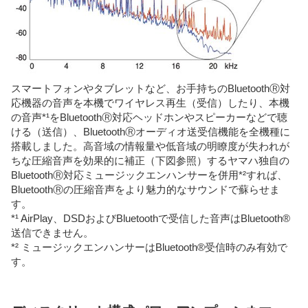
スマートフォンやタブレットなど、お手持ちのBluetoothⓇ対
応機器の音声を本機でワイヤレス再生（受信）したり、本機
の音声*¹をBluetoothⓇ対応ヘッドホンやスピーカーなどで聴
ける（送信）、BluetoothⓇオーディオ送受信機能を全機種に
搭載しました。高音域の情報量や低音域の明瞭度が失われが
ちな圧縮音声を効果的に補正（下図参照）するヤマハ独自の
BluetoothⓇ対応ミュージックエンハンサーを併用*²すれば、
BluetoothⓇの圧縮音声をより魅力的なサウンドで蘇らせま
す。
*¹ AirPlay、DSDおよびBluetoothで受信した音声はBluetooth®
送信できません。
*² ミュージックエンハンサーはBluetooth®受信時のみ有効で
す。