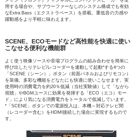
用する場合や、サブウーファーなしのシステム構成でも有効
なExtra Bass（エクストラベース）を搭載。重低音の力感や
躍動感をより手軽に味わえます。
SCENE、ECOモードなど高性能を快適に使い
こなせる便利な機能群
よく使う映像ソースや音場プログラムの組み合わせを簡単に
呼び出したりテレビ/レコーダーを連動して起動*する4つの
「SCENE（シーン）」ボタン（前面パネルおよびリモコン）
を装備。多彩な機能をどなたにも快適に使いこなせます。実
使用時の消費電力を約20％低減（当社実験値）して「ながら
視聴」やBGMユースに効果を発揮する「ECO（エコ）モー
ド」により気になる消費電力をトータルで低減しています。
*「SCENE」ボタンでの電源投入は、本機～対応テレビ間
（レコーダー含む）をHDMI接続した場合に実現するもので
す。