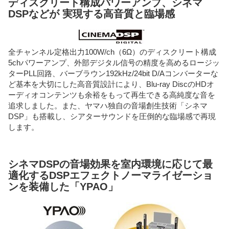
ディスクリート構成パワーアンプ、シネマ
DSPなどが 実現する高音質と臨場感
全チャンネル定格出力100W/ch（6Ω）のディスクリート構成
5chパワーアンプ、外部デジタル信号の精度を高めるロージッ
ターPLL回路、バーブラウン192kHz/24bit D/Aコンバーターな
ど基本を大切にした高音質設計により、Blu-ray DiscのHDオ
ーディオコンテンツも余裕をもって再生できる高純度な音を
追求しました。また、ヤマハ独自の音場創生技術「シネマ
DSP」も搭載し、シアターサウンドを圧倒的な臨場感で再現
します。
シネマDSPの音場効果を室内環境に応じて最
適化するDSPエフェクトノーマライゼーショ
ンを装備した「YPAO」