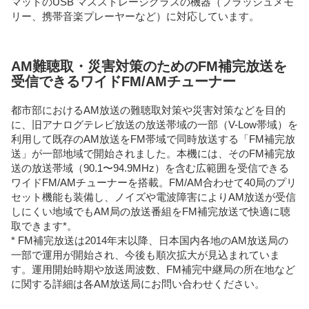
マットのUSB マスストレージクラスの機器（フラッシュメモ
リー、携帯音楽プレーヤーなど）に対応しています。
AM難聴取・災害対策のためのFM補完放送を
受信できるワイドFM/AMチューナー
都市部におけるAM放送の難聴取対策や災害対策などを目的
に、旧アナログテレビ放送の放送帯域の一部（V-Low帯域）を
利用して既存のAM放送をFM帯域で同時放送する「FM補完放
送」が一部地域で開始されました。本機には、そのFM補完放
送の放送帯域（90.1〜94.9MHz）を含む広範囲を受信できる
ワイドFM/AMチューナーを搭載。FM/AM合わせて40局のプリ
セット機能も装備し、ノイズや電波障害によりAM放送が受信
しにくい地域でもAM局の放送番組をFM補完放送で快適に聴
取できます*。
* FM補完放送は2014年末以降、日本国内各地のAM放送局の
一部で運用が開始され、今後も順次拡大が見込まれていま
す。運用開始時期や放送周波数、FM補完中継局の所在地など
に関する詳細は各AM放送局にお問い合わせください。