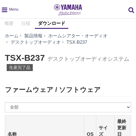
global
概要
仕様
ダウンロード
navigation
ホーム
製品情報
ホームシアター・オーディオ
ダ
デスクトップオーディオ
TSX-B237
ウ
ン
TSX-B237
デスクトップオーディオシステム
ロ
ー
生産完了品
ド
ファームウェア / ソフトウェア
OS
を
選
最終
ぶ
サイ
更新
名称
OS
ズ
日